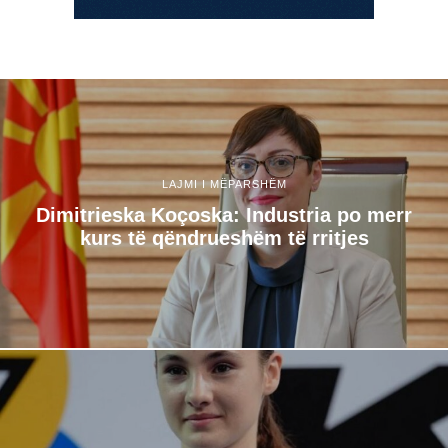
LAJMI I MËPARSHËM
Dimitrieska Koçoska: Industria po merr
kurs të qëndrueshëm të rritjes