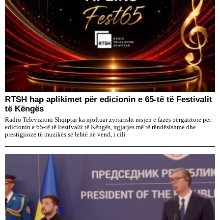
RTSH hap aplikimet për edicionin e 65-të të Festivalit
të Këngës
Radio Televizioni Shqiptar ka njoftuar zyrtarisht nisjen e fazës përgatitore për
edicionin e 65-të të Festivalit të Këngës, ngjarjes më të rëndësishme dhe
prestigjioze të muzikës së lehtë në vend, i cili