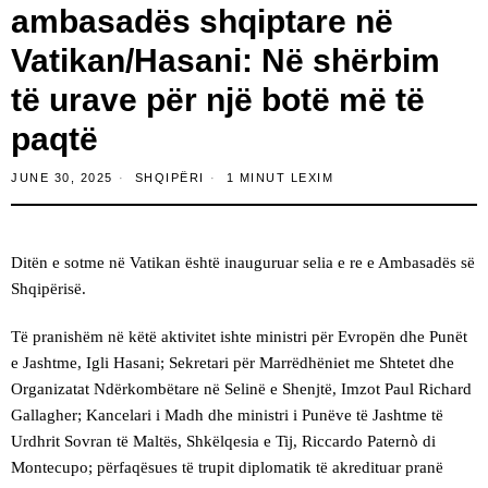
ambasadës shqiptare në
Vatikan/Hasani: Në shërbim
të urave për një botë më të
paqtë
JUNE 30, 2025
SHQIPËRI
1 MINUT LEXIM
Ditën e sotme në Vatikan është inauguruar selia e re e Ambasadës së
Shqipërisë.
Të pranishëm në këtë aktivitet ishte ministri për Evropën dhe Punët
e Jashtme, Igli Hasani; Sekretari për Marrëdhëniet me Shtetet dhe
Organizatat Ndërkombëtare në Selinë e Shenjtë, Imzot Paul Richard
Gallagher; Kancelari i Madh dhe ministri i Punëve të Jashtme të
Urdhrit Sovran të Maltës, Shkëlqesia e Tij, Riccardo Paternò di
Montecupo; përfaqësues të trupit diplomatik të akredituar pranë