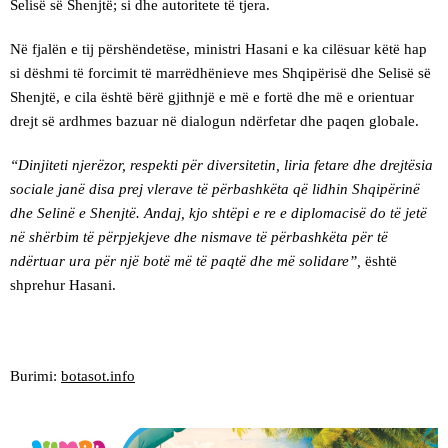
Selisë së Shenjtë; si dhe autoritete të tjera.
Në fjalën e tij përshëndetëse, ministri Hasani e ka cilësuar këtë hap
si dëshmi të forcimit të marrëdhënieve mes Shqipërisë dhe Selisë së
Shenjtë, e cila është bërë gjithnjë e më e fortë dhe më e orientuar
drejt së ardhmes bazuar në dialogun ndërfetar dhe paqen globale.
“Dinjiteti njerëzor, respekti për diversitetin, liria fetare dhe drejtësia
sociale janë disa prej vlerave të përbashkëta që lidhin Shqipërinë
dhe Selinë e Shenjtë. Andaj, kjo shtëpi e re e diplomacisë do të jetë
në shërbim të përpjekjeve dhe nismave të përbashkëta për të
ndërtuar ura për një botë më të paqtë dhe më solidare”,
është
shprehur Hasani.
Burimi:
botasot.info