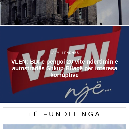
LAJMI I RADHËS
VLEN: BDI e pengoi 20 vite ndërtimin e
autostradës Shkup-Bllacë për interesa
korruptive
TË FUNDIT NGA