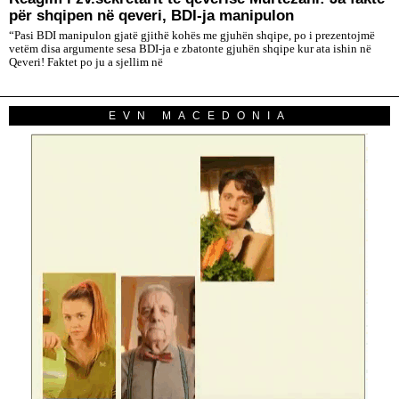
për shqipen në qeveri, BDI-ja manipulon
“Pasi BDI manipulon gjatë gjithë kohës me gjuhën shqipe, po i prezentojmë
vetëm disa argumente sesa BDI-ja e zbatonte gjuhën shqipe kur ata ishin në
Qeveri! Faktet po ju a sjellim në
EVN MACEDONIA