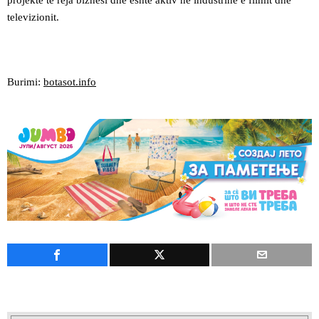
projekte të reja biznesi dhe është aktiv në industrinë e filmit dhe
televizionit.
Burimi:
botasot.info