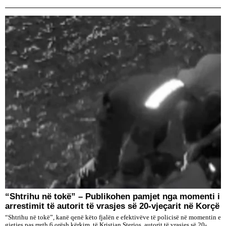
“Shtrihu në tokë” – Publikohen pamjet nga momenti i
arrestimit të autorit të vrasjes së 20-vjeçarit në Korçë
“Shtrihu në tokë”, kanë qenë këto fjalën e efektivëve të policisë në momentin e
gjetjes pas rreth 6 orësh kërkim, të Kristjan Sterjos, autorit të vrasjes së 20-