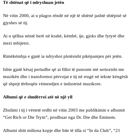
Të shtënat që i ndryshuan jetën
Në vitin 2000, ai u plagos rëndë në një të shtënë jashtë shtëpisë së
gjyshes së tij.
Ai u qëllua nëntë herë në krahë, këmbë, ije, gjoks dhe fytyrë dhe
mezi mbijetoi.
Rimëkëmbja e gjatë ia ndryshoi plotësisht pikëpamjen për jetën.
Ishte gjatë kësaj periudhe që ai filloi të punonte më seriozisht me
muzikën dhe i transformoi përvojat e tij në rrugë në tekste këngësh
që shpejt tërhoqën vëmendjen e industrisë muzikore.
Albumi që e shndërroi atë në një yll
Zbulimi i tij i vërtetë erdhi në vitin 2003 me publikimin e albumit
“Get Rich or Die Tryin”, prodhuar nga Dr. Dre dhe Eminem.
Albumi shiti miliona kopje dhe hite të tilla si “In da Club”, “21