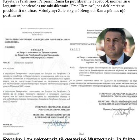
Kryetari i Prishtinës, Përparim Rama ka publikuar në Facebook momentin e
largimit të banderolës me mbishkrimin “Free Ukraine”, pas deklaratës së
presidentit ukrainas, Volodymyr Zelensky, në Beograd. Rama përmes një
postimi në
Reagim i zv.sekretarit të qeverisë Murtezani: Ja fakte