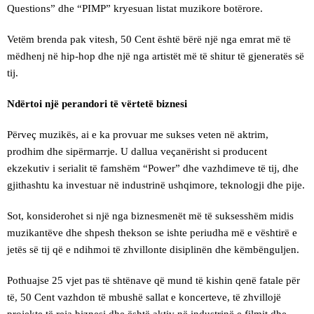
Questions” dhe “PIMP” kryesuan listat muzikore botërore.
Vetëm brenda pak vitesh, 50 Cent është bërë një nga emrat më të
mëdhenj në hip-hop dhe një nga artistët më të shitur të gjeneratës së
tij.
Ndërtoi një perandori të vërtetë biznesi
Përveç muzikës, ai e ka provuar me sukses veten në aktrim,
prodhim dhe sipërmarrje. U dallua veçanërisht si producent
ekzekutiv i serialit të famshëm “Power” dhe vazhdimeve të tij, dhe
gjithashtu ka investuar në industrinë ushqimore, teknologji dhe pije.
Sot, konsiderohet si një nga biznesmenët më të suksesshëm midis
muzikantëve dhe shpesh thekson se ishte periudha më e vështirë e
jetës së tij që e ndihmoi të zhvillonte disiplinën dhe këmbënguljen.
Pothuajse 25 vjet pas të shtënave që mund të kishin qenë fatale për
të, 50 Cent vazhdon të mbushë sallat e koncerteve, të zhvillojë