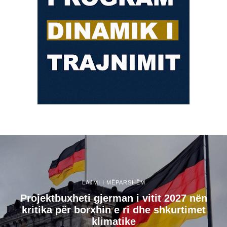
LAJMI I MËPARSHËM
​Projektbuxheti gjerman i vitit 2027 nën
kritika për borxhin e ri dhe shkurtimet
klimatike