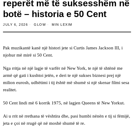
reperët më të suksesshëm në
botë – historia e 50 Cent
JULY 6, 2026
GLOW
MIN LEXIM
Pak muzikantë kanë një histori jete si Curtis James Jackson III, i
njohur më mirë si 50 Cent.
Nga rritja në një lagje të varfër në New York, te një të shtënë me
armë që gati i kushtoi jetën, e deri te një sukses biznesi prej një
milion eurosh, udhëtimi i tij është më shumë si një skenar filmi sesa
realitet.
50 Cent lindi më 6 korrik 1975, në lagjen Queens të New Yorkut.
Ai u rrit në rrethana të vështira dhe, pasi humbi nënën e tij si fëmijë,
jeta e çoi në rrugë që në moshë shumë të re.