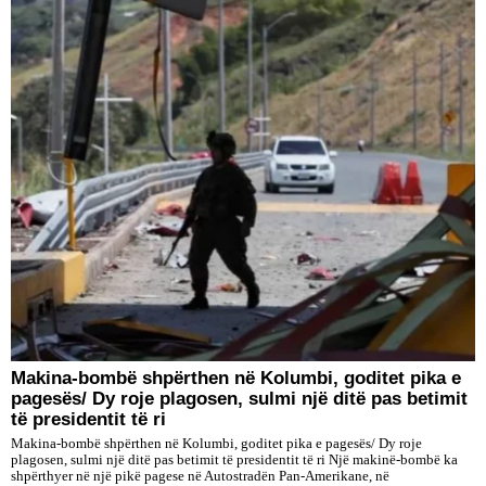
Makina-bombë shpërthen në Kolumbi, goditet pika e
pagesës/ Dy roje plagosen, sulmi një ditë pas betimit
të presidentit të ri
Makina-bombë shpërthen në Kolumbi, goditet pika e pagesës/ Dy roje
plagosen, sulmi një ditë pas betimit të presidentit të ri Një makinë-bombë ka
shpërthyer në një pikë pagese në Autostradën Pan-Amerikane, në