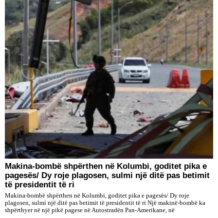
Makina-bombë shpërthen në Kolumbi, goditet pika e
pagesës/ Dy roje plagosen, sulmi një ditë pas betimit
të presidentit të ri
Makina-bombë shpërthen në Kolumbi, goditet pika e pagesës/ Dy roje
plagosen, sulmi një ditë pas betimit të presidentit të ri Një makinë-bombë ka
shpërthyer në një pikë pagese në Autostradën Pan-Amerikane, në