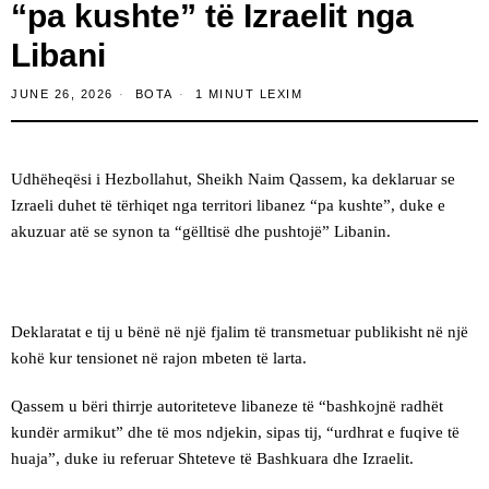
“pa kushte” të Izraelit nga
Libani
JUNE 26, 2026
BOTA
1 MINUT LEXIM
Udhëheqësi i Hezbollahut, Sheikh Naim Qassem, ka deklaruar se
Izraeli duhet të tërhiqet nga territori libanez “pa kushte”, duke e
akuzuar atë se synon ta “gëlltisë dhe pushtojë” Libanin.
Deklaratat e tij u bënë në një fjalim të transmetuar publikisht në një
kohë kur tensionet në rajon mbeten të larta.
Qassem u bëri thirrje autoriteteve libaneze të “bashkojnë radhët
kundër armikut” dhe të mos ndjekin, sipas tij, “urdhrat e fuqive të
huaja”, duke iu referuar Shteteve të Bashkuara dhe Izraelit.