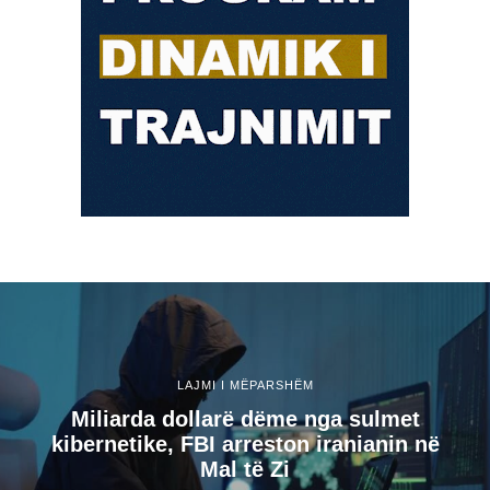
LAJMI I MËPARSHËM
Miliarda dollarë dëme nga sulmet
kibernetike, FBI arreston iranianin në
Mal të Zi