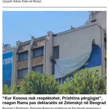
vjeçarit Johan Zuko në Korçë.
“Kur Kosova nuk respektohet, Prishtina përgjigjet”,
reagon Rama pas deklaratës së Zelenskyt në Beograd
Kryetari i Prishtinës, Përparim Rama ka publikuar në Facebook momentin e