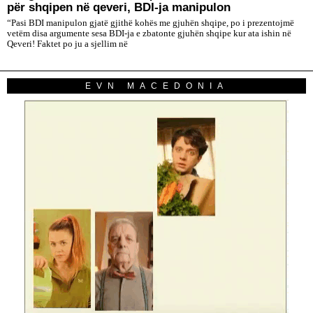
për shqipen në qeveri, BDI-ja manipulon
“Pasi BDI manipulon gjatë gjithë kohës me gjuhën shqipe, po i prezentojmë
vetëm disa argumente sesa BDI-ja e zbatonte gjuhën shqipe kur ata ishin në
Qeveri! Faktet po ju a sjellim në
EVN MACEDONIA