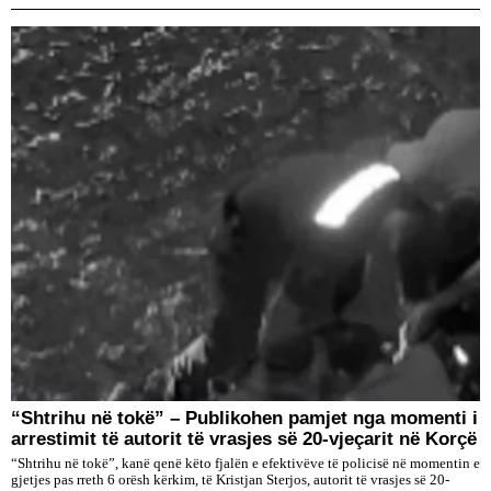
“Shtrihu në tokë” – Publikohen pamjet nga momenti i
arrestimit të autorit të vrasjes së 20-vjeçarit në Korçë
“Shtrihu në tokë”, kanë qenë këto fjalën e efektivëve të policisë në momentin e
gjetjes pas rreth 6 orësh kërkim, të Kristjan Sterjos, autorit të vrasjes së 20-