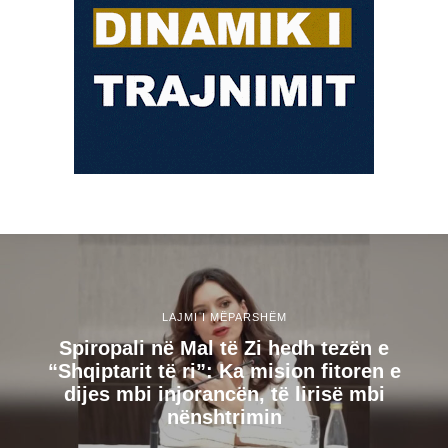
LAJMI I MËPARSHËM
Spiropali në Mal të Zi hedh tezën e
“Shqiptarit të ri”: Ka mision fitoren e
dijes mbi injorancën, të lirisë mbi
nënshtrimin