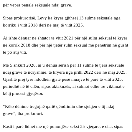
për vepra penale seksuale ndaj grave.
Sipas prokurorisë, Levy ka kryer gjithsej 13 sulme seksuale nga
korriku i vitit 2018 deri në maj të vitit 2025.
Ai ishte dënuar në shtator të vitit 2021 për një sulm seksual të kryer
në korrik 2018 dhe për një tjetër sulm seksual me penetrim në gusht
të po atij viti.
Më 5 shkurt 2026, ai u dënua sërish për 11 sulme të tjera seksuale
ndaj grave të ndryshme, të kryera nga prilli 2022 deri në maj 2025.
Gjashtë prej tyre ndodhën gjatë pesë muajve të parë të vitit 2025,
periudhë në të cilën, sipas aktakuzës, ai sulmoi edhe tre viktimat e
këtij procesi gjyqësor.
“Këto dënime tregojnë qartë qëndrimin dhe sjelljen e tij ndaj
grave”, tha prokurori.
Rasti i parë lidhet me një punonjëse seksi 35-vjeçare, e cila, sipas