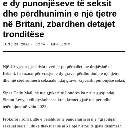
e dy punonjëseve të seksit
dhe përdhunimin e një tjetre
në Britani, zbardhen detajet
tronditëse
JUNE 29, 2026
BOTA
MIN LEXIM
Një 40-vjeçar pjesërisht i verbër po përballet me drejtësinë në
Britani, i akuzuar për vrasjen e dy grave, përdhunimin e një tjetre
dhe një sërë sulmesh seksuale ndaj grave, kryesisht punonjëse seksi.
Sipas Daily Mail, në një gjykatë të Londrës ka nisur gjyqi ndaj
Simon Levy, i cili dyshohet se kreu krimet gjatë një periudhe
tetëmujore në vitin 2025.
Prokurori Tom Little e përshkroi të pandehurin si një “grabitqar
seksual serial”, duke theksuar se ai ka një histori të gjatë dënimesh