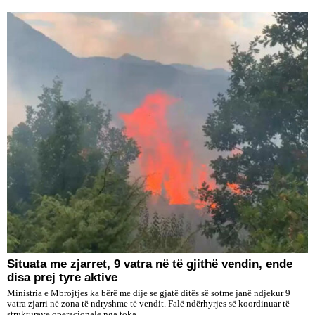
Situata me zjarret, 9 vatra në të gjithë vendin, ende
disa prej tyre aktive
Ministria e Mbrojtjes ka bërë me dije se gjatë ditës së sotme janë ndjekur 9
vatra zjarri në zona të ndryshme të vendit. Falë ndërhyrjes së koordinuar të
strukturave operacionale nga toka