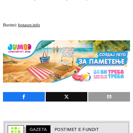
Burimi:
botasot.info
GAZETA
POSTIMET E FUNDIT