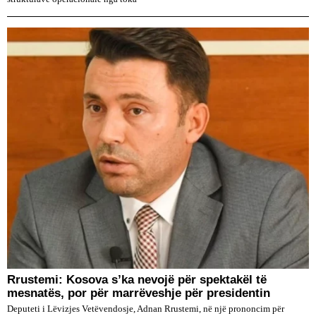
Rrustemi: Kosova s’ka nevojë për spektakël të
mesnatës, por për marrëveshje për presidentin
Deputeti i Lëvizjes Vetëvendosje, Adnan Rrustemi, në një prononcim për