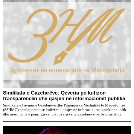
Sindikata e Gazetarëve: Qeveria po kufizon
transparencën dhe qasjen në informacionet publike
Sindikata e Pavarur e Gazetarëve dhe Punonjësve Mediatikë të Maqedonisë
(SSHMG) paralajmëron se kufizimi i qasjes në informatat me karakter publik
dhe mosdhënia e përgjigjeve ndaj pyetjeve të gazetarëve përbën një sfidë