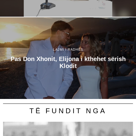
LAJMI I RADHËS
Pas Don Xhonit, Elijona i kthehet sërish
Klodit
TË FUNDIT NGA