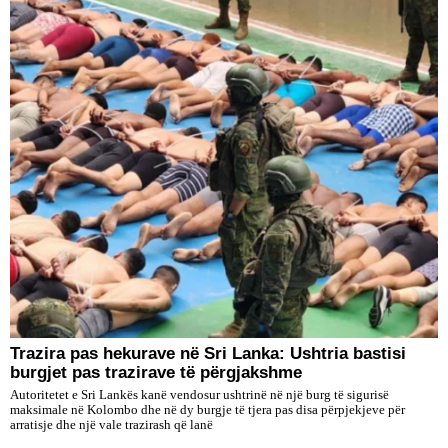
Trazira pas hekurave në Sri Lanka: Ushtria bastisi
burgjet pas trazirave të përgjakshme
Autoritetet e Sri Lankës kanë vendosur ushtrinë në një burg të sigurisë
maksimale në Kolombo dhe në dy burgje të tjera pas disa përpjekjeve për
arratisje dhe një vale trazirash që lanë