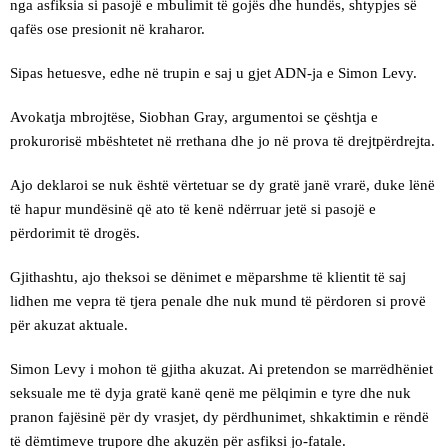
nga asfiksia si pasojë e mbulimit të gojës dhe hundës, shtypjes së
qafës ose presionit në kraharor.
Sipas hetuesve, edhe në trupin e saj u gjet ADN-ja e Simon Levy.
Avokatja mbrojtëse, Siobhan Gray, argumentoi se çështja e
prokurorisë mbështetet në rrethana dhe jo në prova të drejtpërdrejta.
Ajo deklaroi se nuk është vërtetuar se dy gratë janë vrarë, duke lënë
të hapur mundësinë që ato të kenë ndërruar jetë si pasojë e
përdorimit të drogës.
Gjithashtu, ajo theksoi se dënimet e mëparshme të klientit të saj
lidhen me vepra të tjera penale dhe nuk mund të përdoren si provë
për akuzat aktuale.
Simon Levy i mohon të gjitha akuzat. Ai pretendon se marrëdhëniet
seksuale me të dyja gratë kanë qenë me pëlqimin e tyre dhe nuk
pranon fajësinë për dy vrasjet, dy përdhunimet, shkaktimin e rëndë
të dëmtimeve trupore dhe akuzën për asfiksi jo-fatale.