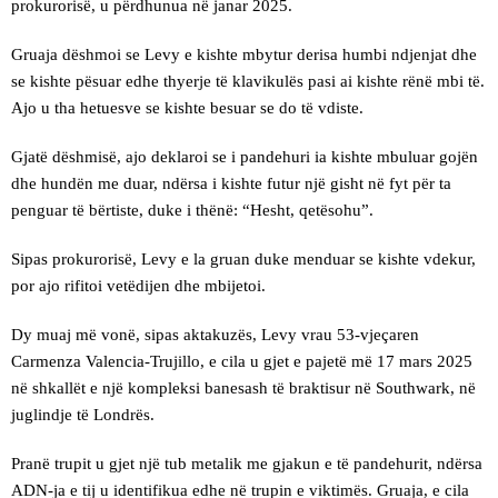
prokurorisë, u përdhunua në janar 2025.
Gruaja dëshmoi se Levy e kishte mbytur derisa humbi ndjenjat dhe
se kishte pësuar edhe thyerje të klavikulës pasi ai kishte rënë mbi të.
Ajo u tha hetuesve se kishte besuar se do të vdiste.
Gjatë dëshmisë, ajo deklaroi se i pandehuri ia kishte mbuluar gojën
dhe hundën me duar, ndërsa i kishte futur një gisht në fyt për ta
penguar të bërtiste, duke i thënë: “Hesht, qetësohu”.
Sipas prokurorisë, Levy e la gruan duke menduar se kishte vdekur,
por ajo rifitoi vetëdijen dhe mbijetoi.
Dy muaj më vonë, sipas aktakuzës, Levy vrau 53-vjeçaren
Carmenza Valencia-Trujillo, e cila u gjet e pajetë më 17 mars 2025
në shkallët e një kompleksi banesash të braktisur në Southwark, në
juglindje të Londrës.
Pranë trupit u gjet një tub metalik me gjakun e të pandehurit, ndërsa
ADN-ja e tij u identifikua edhe në trupin e viktimës. Gruaja, e cila