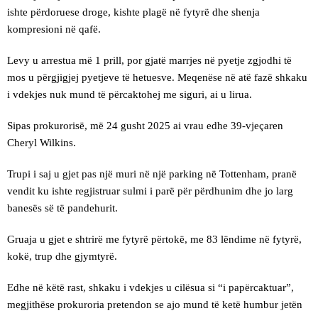
ishte përdoruese droge, kishte plagë në fytyrë dhe shenja
kompresioni në qafë.
Levy u arrestua më 1 prill, por gjatë marrjes në pyetje zgjodhi të
mos u përgjigjej pyetjeve të hetuesve. Meqenëse në atë fazë shkaku
i vdekjes nuk mund të përcaktohej me siguri, ai u lirua.
Sipas prokurorisë, më 24 gusht 2025 ai vrau edhe 39-vjeçaren
Cheryl Wilkins.
Trupi i saj u gjet pas një muri në një parking në Tottenham, pranë
vendit ku ishte regjistruar sulmi i parë për përdhunim dhe jo larg
banesës së të pandehurit.
Gruaja u gjet e shtrirë me fytyrë përtokë, me 83 lëndime në fytyrë,
kokë, trup dhe gjymtyrë.
Edhe në këtë rast, shkaku i vdekjes u cilësua si “i papërcaktuar”,
megjithëse prokuroria pretendon se ajo mund të ketë humbur jetën