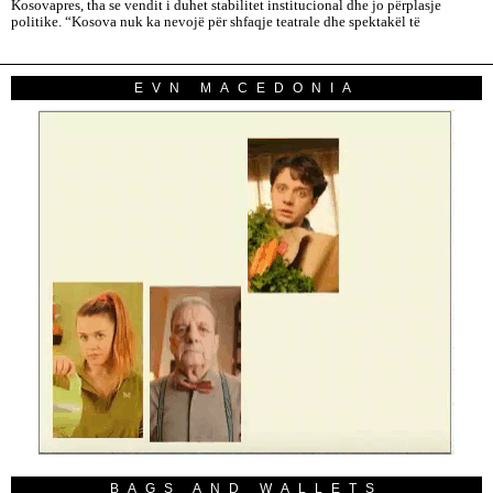
Kosovapres, tha se vendit i duhet stabilitet institucional dhe jo përplasje
politike. “Kosova nuk ka nevojë për shfaqje teatrale dhe spektakël të
EVN MACEDONIA
BAGS AND WALLETS