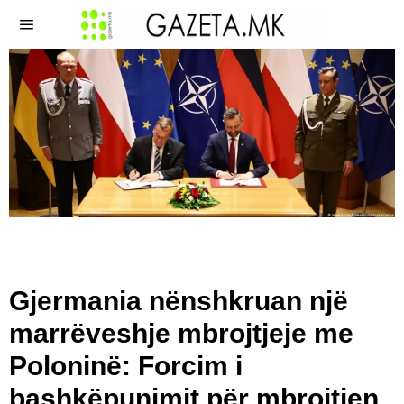
Gjermania nënshkruan një
marrëveshje mbrojtjeje me
Poloninë: Forcim i
bashkëpunimit për mbrojtjen