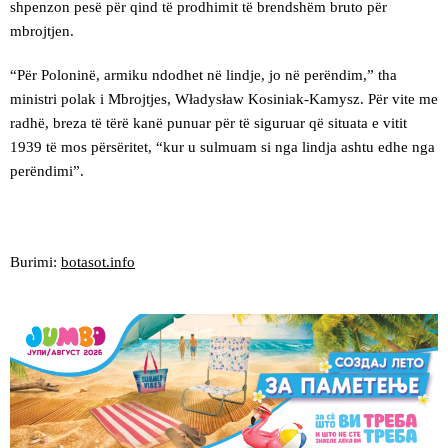
shpenzon pesë për qind të prodhimit të brendshëm bruto për
mbrojtjen.
“Për Poloninë, armiku ndodhet në lindje, jo në perëndim,” tha
ministri polak i Mbrojtjes, Władysław Kosiniak-Kamysz. Për vite me
radhë, breza të tërë kanë punuar për të siguruar që situata e vitit
1939 të mos përsëritet, “kur u sulmuam si nga lindja ashtu edhe nga
perëndimi”.
Burimi:
botasot.info