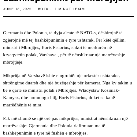
JUNE 18, 2026
BOTA
1 MINUT LEXIM
Gjermania dhe Polonia, të dyja aleate të NATO-s, dëshirojnë të
zgjerojnë më tej bashkëpunimin e tyre ushtarak. Për këtë qëllim,
ministri i Mbrojtjes, Boris Pistorius, shkoi të mërkurën në
kryeqytetin polak, Varshavë , për të nënshkruar një marrëveshje
mbrojtjeje.
Mikpritja në Varshavë ishte e ngrohtë: një orkestër ushtarake,
shtrëngime duarsh dhe një buzëqeshje për kamerat. Nga ky takim u
bë e qartë se ministri polak i Mbrojtjes, Władysław Kosiniak-
Kamysz, dhe homologu i tij, Boris Pistorius, duket se kanë
marrëdhënie të mira.
Pak më shumë se një orë pas mikpritjes, ministrat nënshkruan një
marrëveshje: Gjermania dhe Polonia riafirmuan me të
bashkëpunimin e tyre në fushën e mbrojtjes.