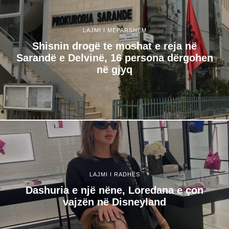
LAJMI I MËPARSHËM
Shisnin drogë te moshat e reja në
Sarandë e Delvinë, 16 persona dërgohen
në gjyq
LAJMI I RADHËS
Dashuria e një nëne, Loredana e çon
vajzën në Disneyland