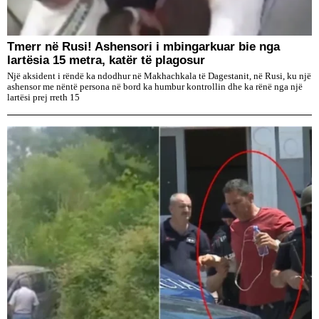
Tmerr në Rusi! Ashensori i mbingarkuar bie nga
lartësia 15 metra, katër të plagosur
Një aksident i rëndë ka ndodhur në Makhachkala të Dagestanit, në Rusi, ku një
ashensor me nëntë persona në bord ka humbur kontrollin dhe ka rënë nga një
lartësi prej rreth 15