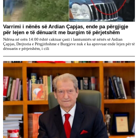
Varrimi i nënës së Ardian Çapjas, ende pa përgjigje
për lejen e të dënuarit me burgim të përjetshëm
Ndërsa në orën 14:00 është caktuar çasti i lamtumirës së nënës së Ardian
Çapjas, Drejtoria e Përgjithshme e Burgjeve nuk e ka aprovuar ende lejen për të
dënuarin e përjetshëm, i cili