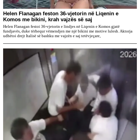
Helen Flanagan feston 36-vjetorin në Liqenin e
Komos me bikini, krah vajzës së saj
Helen Flanagan festoi 36-vjetorin e lindjes në Liqenin e Komos gjatë
fundjavës, duke tërhequr vëmendjen me një bikini me motive lulesh. Aktorja
udhëtoi drejt Italisë së bashku me vajzën e saj tetëvjeçare,