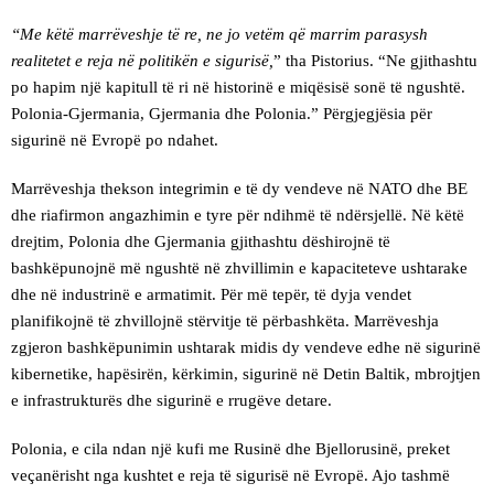
“Me këtë marrëveshje të re, ne jo vetëm që marrim parasysh
realitetet e reja në politikën e sigurisë,
” tha Pistorius. “Ne gjithashtu
po hapim një kapitull të ri në historinë e miqësisë sonë të ngushtë.
Polonia-Gjermania, Gjermania dhe Polonia.” Përgjegjësia për
sigurinë në Evropë po ndahet.
Marrëveshja thekson integrimin e të dy vendeve në NATO dhe BE
dhe riafirmon angazhimin e tyre për ndihmë të ndërsjellë. Në këtë
drejtim, Polonia dhe Gjermania gjithashtu dëshirojnë të
bashkëpunojnë më ngushtë në zhvillimin e kapaciteteve ushtarake
dhe në industrinë e armatimit. Për më tepër, të dyja vendet
planifikojnë të zhvillojnë stërvitje të përbashkëta. Marrëveshja
zgjeron bashkëpunimin ushtarak midis dy vendeve edhe në sigurinë
kibernetike, hapësirën, kërkimin, sigurinë në Detin Baltik, mbrojtjen
e infrastrukturës dhe sigurinë e rrugëve detare.
Polonia, e cila ndan një kufi me Rusinë dhe Bjellorusinë, preket
veçanërisht nga kushtet e reja të sigurisë në Evropë. Ajo tashmë