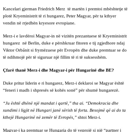
Kancelari gjerman Friedrich Merz të martën i premtoi mbështetje të
plotë Kryeministrit të ri hungarez, Peter Magyar, për ta kthyer
vendin në rrjedhën kryesore evropiane.
Merz-i e lavdëroi Magyar-in në vizitën prezantuese të Kryeministrit
hungarez në Berlin, duke e përshkruar fitoren e tij zgjedhore ndaj
Viktor Orbánit si frymëzuese për Evropën dhe duke premtuar se do
të ndihmojë për të siguruar një fillim të ri të suksesshëm.
Çfarë thanë Merz-i dhe Magyar-i për Hungarinë dhe BE?
Duke pritur liderin e ri hungarez, Merz-i deklaroi se Magyar është
“feneri i madh i shpresës së kohës sonë” për shumë hungarezë.
“Ju është dhënë një mandat i qartë,” tha ai. “Demokracia dhe
sundimi i ligjit në Hungari janë sërish të forta. Besojmë që ai do ta
kthejë Hungarinë në zemër të Evropës,”
shtoi Merz-i.
Magyar-i ka premtuar se Hungaria do të veprojë si një “partner i