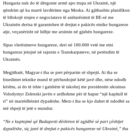
Hungaria nuk do të dërgonte armë apo trupa në Ukrainë, një
qëndrim që ka marrë lavdërime nga Moska. Ai gjithashtu planifikon
të bllokojë nisjen e negociatave të anëtarësimit të BE-së me
Ukrainën derisa të garantohen të drejtat e pakicës etnike hungareze
atje, veçanërisht në lidhje me arsimin në gjuhën hungareze.
Sipas vlerësimeve hungareze, deri në 100.000 vetë me etni
hungareze jetojnë në rajonin e Transkarpateve, në perëndim të
Ukrainës.
Megjithatë, Magyar-i tha se pret përparim së shpejti. Ai tha se
bisedimet teknike mund të përfundojnë këtë javë dhe, nëse ndodh
kështu, ai do të ishte i gatshëm të takohej me presidentin ukrainas
Volodymyr Zelenski javën e ardhshme për të hapur “një kapitull të
ri” në marrëdhëniet dypalëshe. Merz-i tha se kjo duhet të ndodhë sa
më shpejt të jetë e mundur.
“Ne e kuptojmë që Budapesti dëshiron të zgjidhë së pari çështjet
dypalëshe, siç janë të drejtat e pakicës hungareze në Ukrainë,” tha