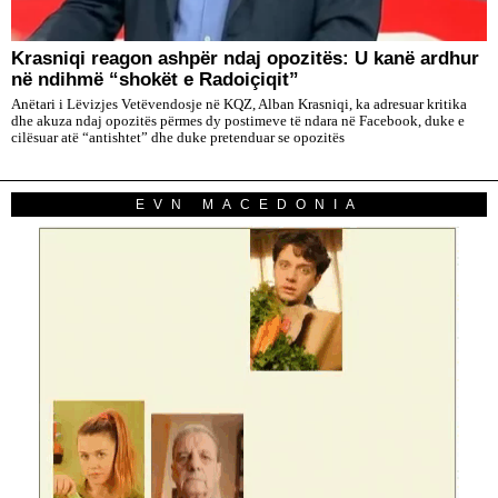
​Krasniqi reagon ashpër ndaj opozitës: U kanë ardhur
në ndihmë “shokët e Radoiçiqit”
Anëtari i Lëvizjes Vetëvendosje në KQZ, Alban Krasniqi, ka adresuar kritika
dhe akuza ndaj opozitës përmes dy postimeve të ndara në Facebook, duke e
cilësuar atë “antishtet” dhe duke pretenduar se opozitës
EVN MACEDONIA