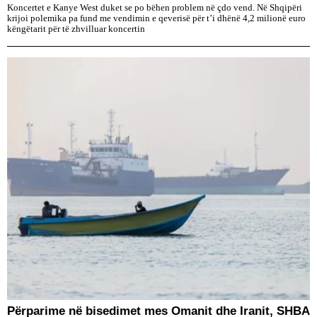
Koncertet e Kanye West duket se po bëhen problem në çdo vend. Në Shqipëri
krijoi polemika pa fund me vendimin e qeverisë për t’i dhënë 4,2 milionë euro
këngëtarit për të zhvilluar koncertin
Përparime në bisedimet mes Omanit dhe Iranit, SHBA