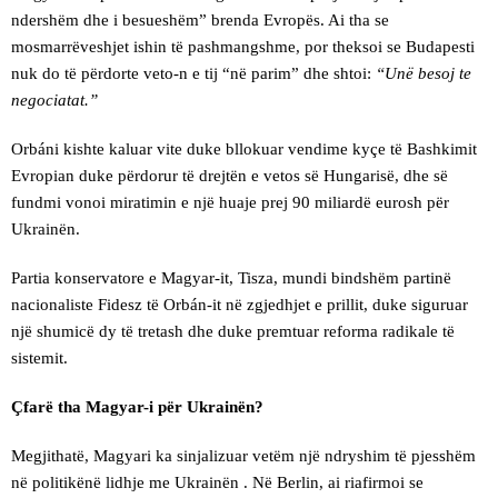
ndershëm dhe i besueshëm” brenda Evropës. Ai tha se
mosmarrëveshjet ishin të pashmangshme, por theksoi se Budapesti
nuk do të përdorte veto-n e tij “në parim” dhe shtoi:
“Unë besoj te
negociatat.”
Orbáni kishte kaluar vite duke bllokuar vendime kyçe të Bashkimit
Evropian duke përdorur të drejtën e vetos së Hungarisë, dhe së
fundmi vonoi miratimin e një huaje prej 90 miliardë eurosh për
Ukrainën.
Partia konservatore e Magyar-it, Tisza, mundi bindshëm partinë
nacionaliste Fidesz të Orbán-it në zgjedhjet e prillit, duke siguruar
një shumicë dy të tretash dhe duke premtuar reforma radikale të
sistemit.
Çfarë tha Magyar-i për Ukrainën?
Megjithatë, Magyari ka sinjalizuar vetëm një ndryshim të pjesshëm
në politikënë lidhje me Ukrainën . Në Berlin, ai riafirmoi se