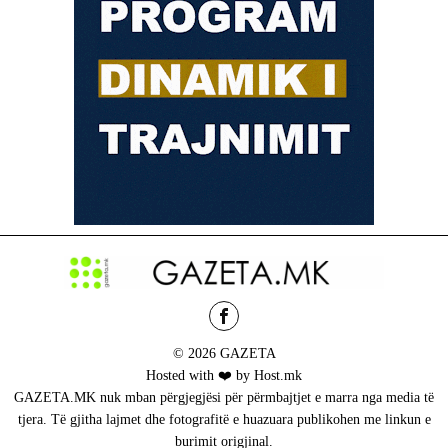
© 2026 GAZETA
Hosted with ❤️ by Host.mk
GAZETA.MK nuk mban përgjegjësi për përmbajtjet e marra nga media të
tjera. Të gjitha lajmet dhe fotografitë e huazuara publikohen me linkun e
burimit origjinal.