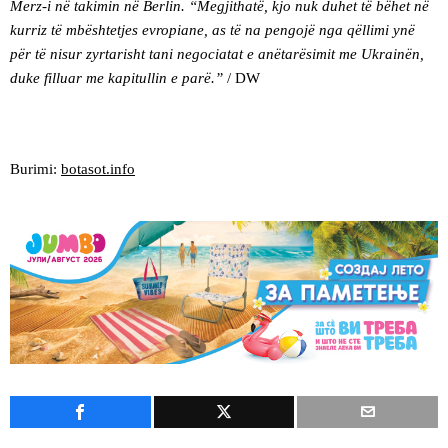
Merz-i në takimin në Berlin. “Megjithatë, kjo nuk duhet të bëhet në
kurriz të mbështetjes evropiane, as të na pengojë nga qëllimi ynë
për të nisur zyrtarisht tani negociatat e anëtarësimit me Ukrainën,
duke filluar me kapitullin e parë.”
/ DW
Burimi:
botasot.info