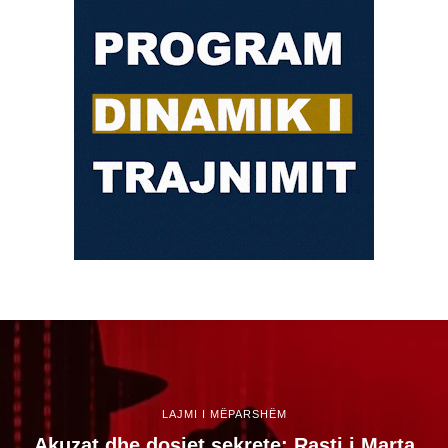
LAJMI I MËPARSHËM
Akuzat dhe dosjet sekrete: Rasti i Marta