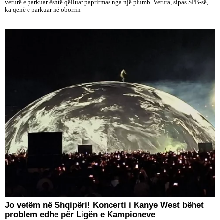
veturë e parkuar është qëlluar papritmas nga një plumb. Vetura, sipas SPB-së,
ka qenë e parkuar në oborrin
Jo vetëm në Shqipëri! Koncerti i Kanye West bëhet
problem edhe për Ligën e Kampioneve