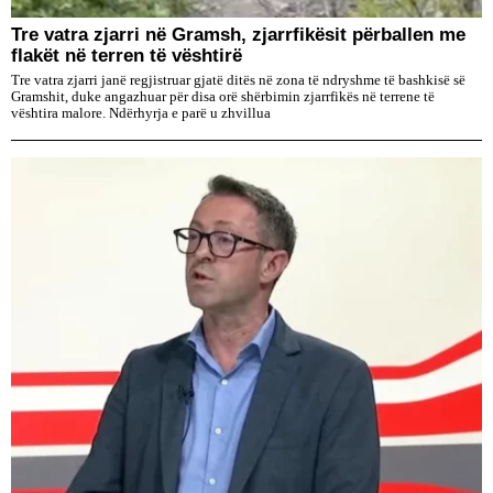
Tre vatra zjarri në Gramsh, zjarrfikësit përballen me
flakët në terren të vështirë
Tre vatra zjarri janë regjistruar gjatë ditës në zona të ndryshme të bashkisë së
Gramshit, duke angazhuar për disa orë shërbimin zjarrfikës në terrene të
vështira malore. Ndërhyrja e parë u zhvillua