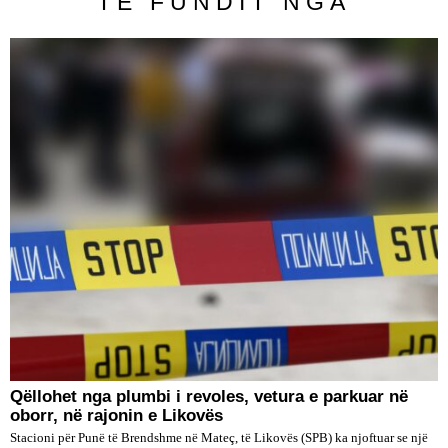
TË FUNDIT NGA
Qëllohet nga plumbi i revoles, vetura e parkuar në
oborr, në rajonin e Likovës
Stacioni për Punë të Brendshme në Mateç, të Likovës (SPB) ka njoftuar se një