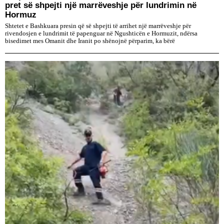
pret së shpejti një marrëveshje për lundrimin në
Hormuz
Shtetet e Bashkuara presin që së shpejti të arrihet një marrëveshje për
rivendosjen e lundrimit të papenguar në Ngushticën e Hormuzit, ndërsa
bisedimet mes Omanit dhe Iranit po shënojnë përparim, ka bërë