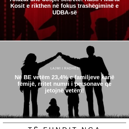
Kosit e rikthen në fokus trashëgiminë e
UDBA-së
LAJMI I RADHËS
Në BE vetëm 23,4% e familjeve kanë
fëmijë, rritet numri i personave që
jetojnë vetëm!