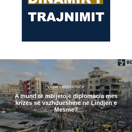
LAJMI I MËPARSHËM
A mund të mbijetojë diplomacia mes
krizës së vazhdueshme në Lindjen e
Mesme?