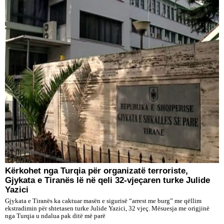
Kërkohet nga Turqia për organizatë terroriste,
Gjykata e Tiranës lë në qeli 32-vjeçaren turke Julide
Yazici
Gjykata e Tiranës ka caktuar masën e sigurisë “arrest me burg” me qëllim
ekstradimin për shtetasen turke Julide Yazici, 32 vjeç. Mësuesja me origjinë
nga Turqia u ndalua pak ditë më parë