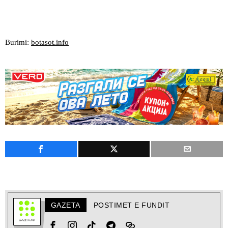
Burimi:
botasot.info
GAZETA
POSTIMET E FUNDIT