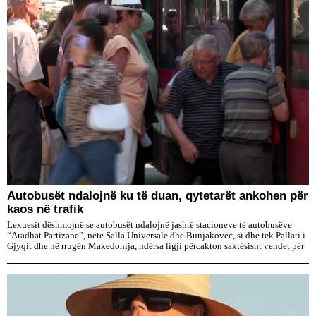
Autobusët ndalojnë ku të duan, qytetarët ankohen për
kaos në trafik
Lexuesit dëshmojnë se autobusët ndalojnë jashtë stacioneve të autobusëve
“Aradhat Partizane”, nëte Salla Universale dhe Bunjakovec, si dhe tek Pallati i
Gjyqit dhe në rrugën Makedonija, ndërsa ligji përcakton saktësisht vendet për