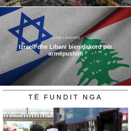
LAJMI I RADHËS
Izraeli dhe Libani bien dakord për
armëpushim
TË FUNDIT NGA