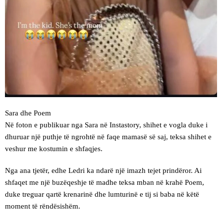
Sara dhe Poem
Në foton e publikuar nga Sara në Instastory, shihet e vogla duke i
dhuruar një puthje të ngrohtë në faqe mamasë së saj, teksa shihet e
veshur me kostumin e shfaqjes.
Nga ana tjetër, edhe Ledri ka ndarë një imazh tejet prindëror. Ai
shfaqet me një buzëqeshje të madhe teksa mban në krahë Poem,
duke treguar qartë krenarinë dhe lumturinë e tij si baba në këtë
moment të rëndësishëm.