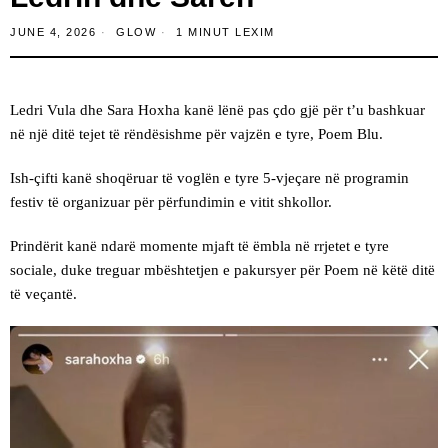
JUNE 4, 2026
GLOW
1 MINUT LEXIM
Ledri Vula dhe Sara Hoxha kanë lënë pas çdo gjë për t’u bashkuar
në një ditë tejet të rëndësishme për vajzën e tyre, Poem Blu.
Ish-çifti kanë shoqëruar të voglën e tyre 5-vjeçare në programin
festiv të organizuar për përfundimin e vitit shkollor.
Prindërit kanë ndarë momente mjaft të ëmbla në rrjetet e tyre
sociale, duke treguar mbështetjen e pakursyer për Poem në këtë ditë
të veçantë.