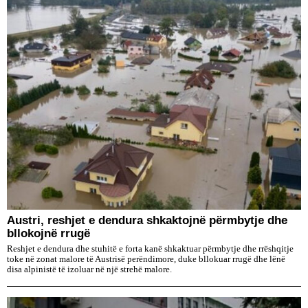
Austri, reshjet e dendura shkaktojnë përmbytje dhe
bllokojnë rrugë
Reshjet e dendura dhe stuhitë e forta kanë shkaktuar përmbytje dhe rrëshqitje
toke në zonat malore të Austrisë perëndimore, duke bllokuar rrugë dhe lënë
disa alpinistë të izoluar në një strehë malore.