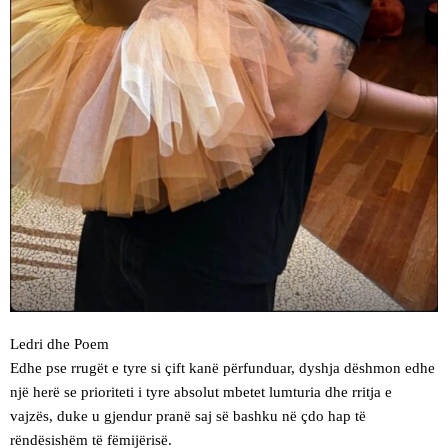
Ledri dhe Poem
Edhe pse rrugët e tyre si çift kanë përfunduar, dyshja dëshmon edhe
një herë se prioriteti i tyre absolut mbetet lumturia dhe rritja e
vajzës, duke u gjendur pranë saj së bashku në çdo hap të
rëndësishëm të fëmijërisë.