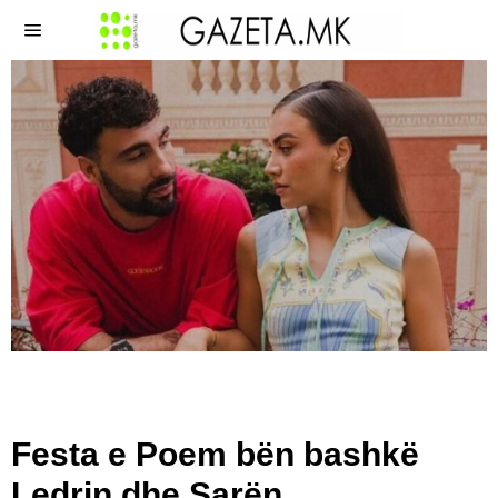
Festa e Poem bën bashkë
Ledrin dhe Sarën