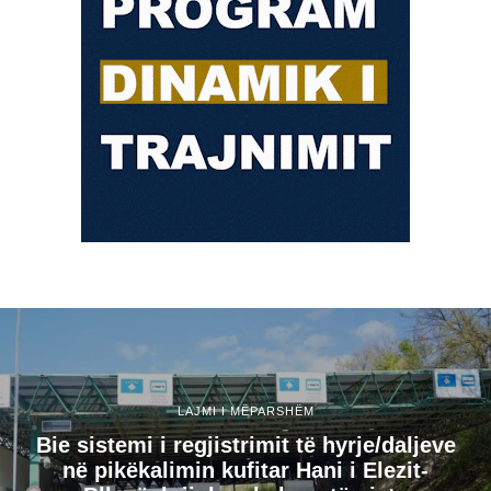
LAJMI I MËPARSHËM
Bie sistemi i regjistrimit të hyrje/daljeve
në pikëkalimin kufitar Hani i Elezit-