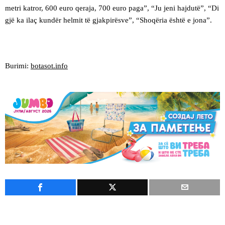
metri katror, 600 euro qeraja, 700 euro paga”, “Ju jeni hajdutë”, “Di
gjë ka ilaç kundër helmit të gjakpirësve”, “Shoqëria është e jona”.
Burimi:
botasot.info