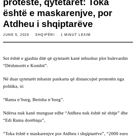
protestë, qytetarët: Toka
është e maskarenjve, por
Atdheu i shqiptarëve
JUNE 5, 2026
SHQIPËRI
1 MINUT LEXIM
Sot është e gjashta ditë që qytetarët kanë mbushur plot bulevardin
“Dëshmorët e Kombit”.
Në duar qytetarët mbanin pankarta që distancojnë protestën nga
politika, si:
“Rama n’burg, Berisha n’burg”.
Ndërsa nuk kanë munguar edhe “Atdheu nuk është në shitje” dhe
“Edi Rama dorëhiqu”,
“Toka është e maskarenjve por Atdheu i shqiptarëve”, “2000 euro