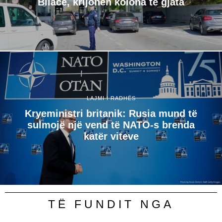
Bllacë, krijohen kolona të gjata
LAJMI I RADHËS
Kryeministri britanik: Rusia mund të
sulmojë një vend të NATO-s brenda
katër viteve
TË FUNDIT NGA