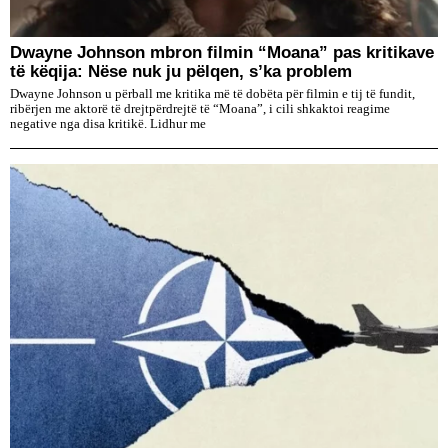
Dwayne Johnson mbron filmin “Moana” pas kritikave
të këqija: Nëse nuk ju pëlqen, s’ka problem
Dwayne Johnson u përball me kritika më të dobëta për filmin e tij të fundit,
ribërjen me aktorë të drejtpërdrejtë të “Moana”, i cili shkaktoi reagime
negative nga disa kritikë. Lidhur me