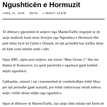
Ngushticën e Hormuzit
JUNE 15, 2026
BOTA
1 MINUT LEXIM
Të dhënat e gjurmimit të anijeve nga MarineTraffic tregojnë se dy
anije mallrash kanë nisur lëvizjen nga Ngushtica e Hormuzit dhe
janë duke hyrë në Gjirin e Omanit, në një periudhë kur trafiku detar
në këtë zonë mbetet ende i ulët.
Sipas BBC, njëra prej anijeve, me emrin “Blue Ocean 1” dhe me
flamur të Komoreve, ka qenë pjesërisht e ngarkuar gjatë kalimit
nëpër ngushticë.
Gjithashtu, sistemi i saj i transmetimit të vendndodhjes është fikur
për një periudhë gjatë tranzitit, por është riaktivizuar sërish ndërsa
anija i është afruar daljes nga ngushtica.
Sipas të dhënave të MarineTraffic, kjo anije ishte ndalur më herët në