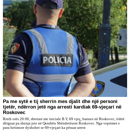
Pa me sytë e tij sherrin mes djalit dhe një personi
tjetër, ndërron jetë nga arresti kardiak 69-vjeçari në
Roskovec
Rreth orës 20:00, shtetasi me iniciale B.V, 69 vjeç, banues në Roskovec, është
dërguar pa shenja jete në Qendrën Shëndetësore Roskovec. Nga veprimet e
para hetimore dyshohet se 69-vjeçari ka pësuar arrest