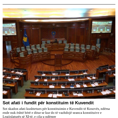
​Sot afati i fundit për konstituim të Kuvendit
Sot skadon afati kushtetues për konstituimin e Kuvendit të Kosovës, ndërsa
ende nuk është bërë e ditur se kur do të vazhdojë seanca konstituive e
Legjislaturës së XI-të, e cila u ndërpre