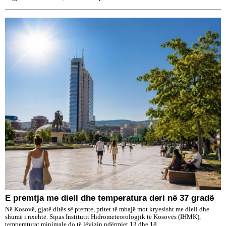
E premtja me diell dhe temperatura deri në 37 gradë
Në Kosovë, gjatë ditës së premte, pritet të mbajë mot kryesisht me diell dhe
shumë i nxehtë. Sipas Institutit Hidrometeorologjik të Kosovës (IHMK),
temperaturat minimale do të lëvizin ndërmjet 13 dhe 18