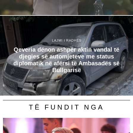
LAJMI I RADHËS
Qeveria dënon ashpër aktin vandal të
djegies së automjeteve me status
diplomatik në afërsi të Ambasadës së
Bullgarisë
TË FUNDIT NGA