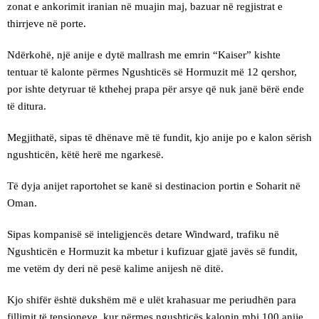
zonat e ankorimit iranian në muajin maj, bazuar në regjistrat e
thirrjeve në porte.
Ndërkohë, një anije e dytë mallrash me emrin “Kaiser” kishte
tentuar të kalonte përmes Ngushticës së Hormuzit më 12 qershor,
por ishte detyruar të kthehej prapa për arsye që nuk janë bërë ende
të ditura.
Megjithatë, sipas të dhënave më të fundit, kjo anije po e kalon sërish
ngushticën, këtë herë me ngarkesë.
Të dyja anijet raportohet se kanë si destinacion portin e Soharit në
Oman.
Sipas kompanisë së inteligjencës detare Windward, trafiku në
Ngushticën e Hormuzit ka mbetur i kufizuar gjatë javës së fundit,
me vetëm dy deri në pesë kalime anijesh në ditë.
Kjo shifër është dukshëm më e ulët krahasuar me periudhën para
fillimit të tensioneve, kur përmes ngushticës kalonin mbi 100 anije