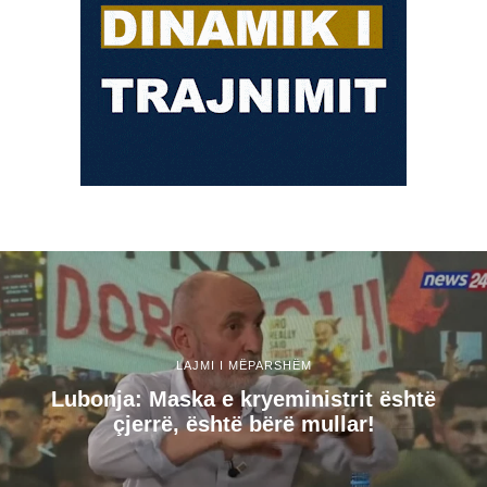
LAJMI I MËPARSHËM
Lubonja: Maska e kryeministrit është
çjerrë, është bërë mullar!