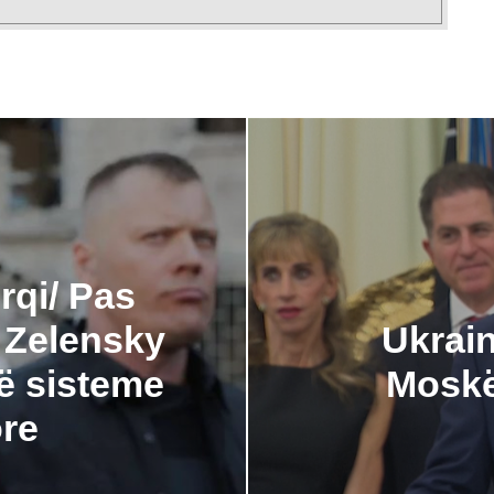
rqi/ Pas
, Zelensky
Ukrai
ë sisteme
Moskë
ore