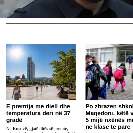
E premtja me diell dhe
Po zbrazen shkol
temperatura deri në 37
Maqedoni, këtë v
gradë
5 mijë nxënës m
në klasë të parë
Në Kosovë, gjatë ditës së premte,