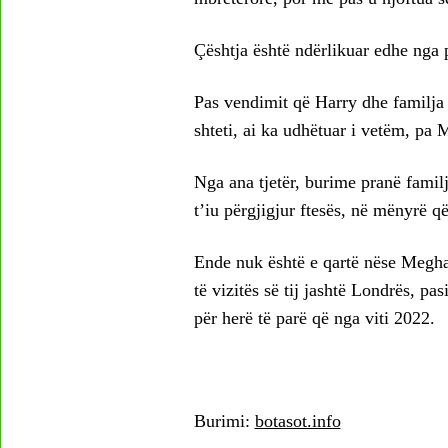
Çështja është ndërlikuar edhe nga 
Pas vendimit që Harry dhe familja 
shteti, ai ka udhëtuar i vetëm, pa
Nga ana tjetër, burime pranë familj
t’iu përgjigjur ftesës, në mënyrë që
Ende nuk është e qartë nëse Meghan
të vizitës së tij jashtë Londrës, pas
për herë të parë që nga viti 2022.
Burimi:
botasot.info