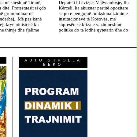
ta në shesh në Tiranë,
Deputeti i Lëvizjes Vetëvendosje, Ilir
n ditë. Protestuesit si çdo
Kërçeli, ka akuzuar partitë opozitare
në grumbulluar në
se po e pengojnë funksionalizimin e
nderbej,. Më pas kanë
institucioneve të Kosovës, me
ejt kryeministrisë ku
shpresën se kriza e vazhdueshme
e thirrje dhe fjalime
politike do ta lodhë qytetarin dhe do
AUTO SHKOLLA
BEKO