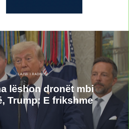
LAJMI I RADHËS
na lëshon dronët mbi
, Trump: E frikshme