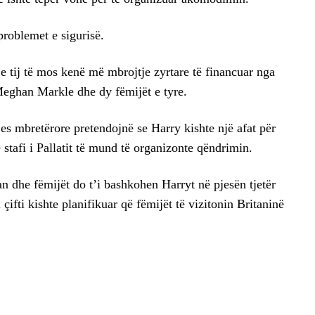
problemet e sigurisë.
e tij të mos kenë më mbrojtje zyrtare të financuar nga
 Meghan Markle dhe dy fëmijët e tyre.
es mbretërore pretendojnë se Harry kishte një afat për
 stafi i Pallatit të mund të organizonte qëndrimin.
 dhe fëmijët do t’i bashkohen Harryt në pjesën tjetër
i çifti kishte planifikuar që fëmijët të vizitonin Britaninë