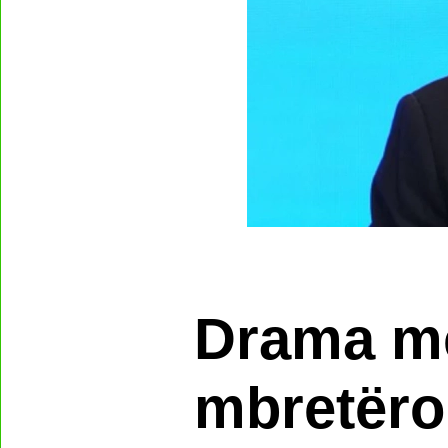
Drama me
mbretëro