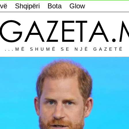
vë
Shqipëri
Bota
Glow
...MË SHUMË SE NJË GAZETË