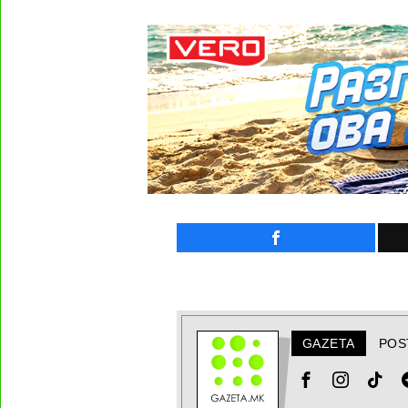
GAZETA
POS