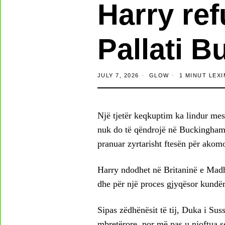
Harry re
Pallati 
JULY 7, 2026
GLOW
1 MINUT LEXI
Një tjetër keqkuptim ka lindur mes
nuk do të qëndrojë në Buckingham P
pranuar zyrtarisht ftesën për akom
Harry ndodhet në Britaninë e Madh
dhe për një proces gjyqësor kundër
Sipas zëdhënësit të tij, Duka i Sus
mbretërore, por më pas u njoftua s