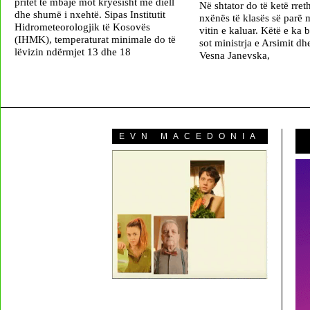
pritet të mbajë mot kryesisht me diell
Në shtator do të ketë rret
dhe shumë i nxehtë. Sipas Institutit
nxënës të klasës së parë 
Hidrometeorologjik të Kosovës
vitin e kaluar. Këtë e ka b
(IHMK), temperaturat minimale do të
sot ministrja e Arsimit d
lëvizin ndërmjet 13 dhe 18
Vesna Janevska,
EVN MACEDONIA