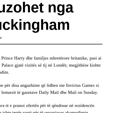
fuzohet nga
Buckingham
M
 Prince Harry dhe familjes mbretërore britanike, pasi ai
alace gjatë vizitës së tij në Londër, megjithëse kishte
odim.
e për disa angazhime që lidhen me Invictus Games si
 botuesit të gazetave Daily Mail dhe Mail on Sunday.
sex-it e pranoi ofertën për të qëndruar në rezidencën
e ishte tepër vonë për të organizuar akomodimin.