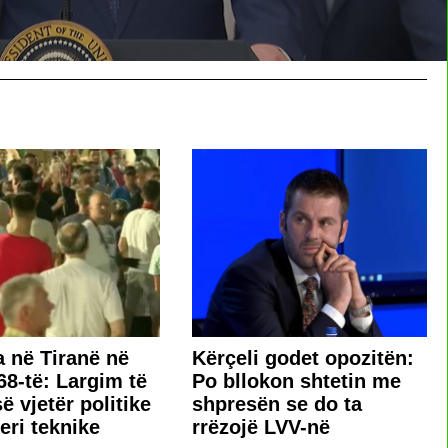
a në Tiranë në
Kërçeli godet opozitën:
68-të: Largim të
Po bllokon shtetin me
ë vjetër politike
shpresën se do ta
eri teknike
rrëzojë LVV-në