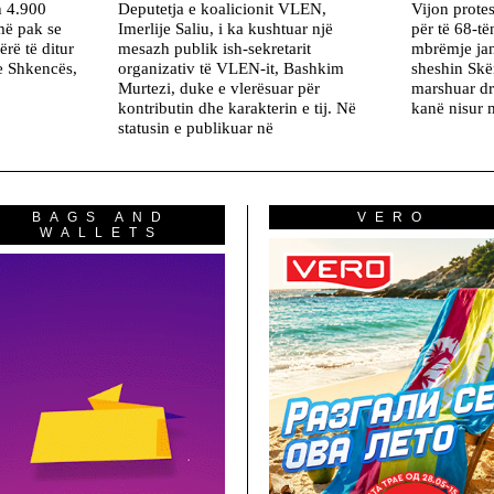
h 4.900
Deputetja e koalicionit VLEN,
Vijon protes
më pak se
Imerlije Saliu, i ka kushtuar një
për të 68-të
ërë të ditur
mesazh publik ish-sekretarit
mbrëmje ja
he Shkencës,
organizativ të VLEN-it, Bashkim
sheshin Skë
Murtezi, duke e vlerësuar për
marshuar dr
kontributin dhe karakterin e tij. Në
kanë nisur m
statusin e publikuar në
BAGS AND
VERO
WALLETS