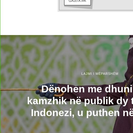
LAJMI I MËPARSHËM
Dënohen me dhun
kamzhik në publik dy t
Indonezi, u puthen n