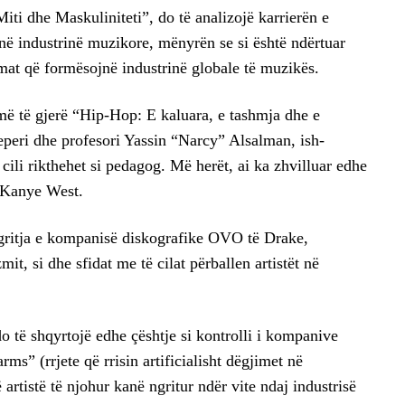
iti dhe Maskuliniteti”, do të analizojë karrierën e
j në industrinë muzikore, mënyrën se si është ndërtuar
zmat që formësojnë industrinë globale të muzikës.
 më të gjerë “Hip-Hop: E kaluara, e tashmja dhe e
eperi dhe profesori Yassin “Narcy” Alsalman, ish-
 cili rikthehet si pedagog. Më herët, ai ka zhvilluar edhe
t Kanye West.
ngritja e kompanisë diskografike OVO të Drake,
it, si dhe sfidat me të cilat përballen artistët në
do të shqyrtojë edhe çështje si kontrolli i kompanive
ms” (rrjete që rrisin artificialisht dëgjimet në
artistë të njohur kanë ngritur ndër vite ndaj industrisë