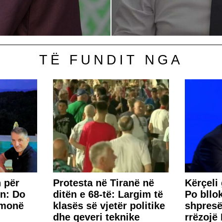
TË FUNDIT NGA
 për
Protesta në Tiranë në
Kërçeli
n: Do
ditën e 68-të: Largim të
Po bllo
hmonë
klasës së vjetër politike
shpresë
dhe qeveri teknike
rrëzojë