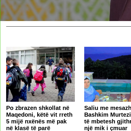
Po zbrazen shkollat në
Saliu me mesazh
Maqedoni, këtë vit rreth
Bashkim Murtezi
5 mijë nxënës më pak
të mbetesh gjit
në klasë të parë
një mik i çmuar