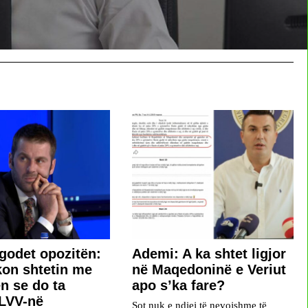
 godet opozitën:
Ademi: A ka shtet ligjor
kon shtetin me
në Maqedoninë e Veriut
n se do ta
apo s’ka fare?
 LVV-në
Sot nuk e ndiej të nevojshme të