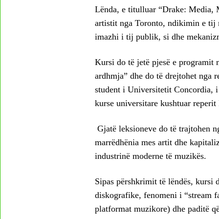
Lënda, e titulluar “Drake: Media, M
artistit nga Toronto, ndikimin e ti
imazhi i tij publik, si dhe mekani
Kursi do të jetë pjesë e programit
ardhmja” dhe do të drejtohet nga r
student i Universitetit Concordia, i
kurse universitare kushtuar reperi
Gjatë leksioneve do të trajtohen 
marrëdhënia mes artit dhe kapitalizm
industrinë moderne të muzikës.
Sipas përshkrimit të lëndës, kursi 
diskografike, fenomeni i “stream far
platformat muzikore) dhe paditë që 