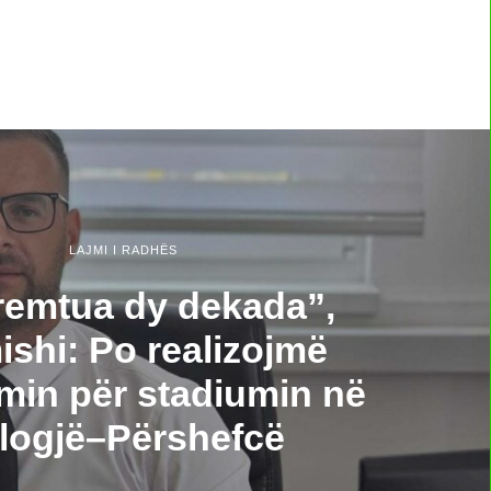
LAJMI I RADHËS
remtua dy dekada”,
shi: Po realizojmë
min për stadiumin në
logjë–Përshefcë