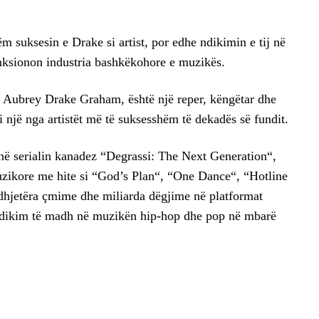
m suksesin e Drake si artist, por edhe ndikimin e tij në
nksionon industria bashkëkohore e muzikës.
htë Aubrey Drake Graham, është një reper, këngëtar dhe
 një nga artistët më të suksesshëm të dekadës së fundit.
r në serialin kanadez “Degrassi: The Next Generation“,
zikore me hite si “God’s Plan“, “One Dance“, “Hotline
hjetëra çmime dhe miliarda dëgjime në platformat
 ndikim të madh në muzikën hip-hop dhe pop në mbarë