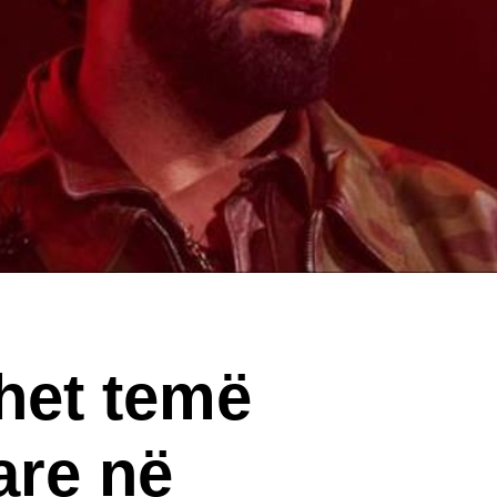
het temë
are në