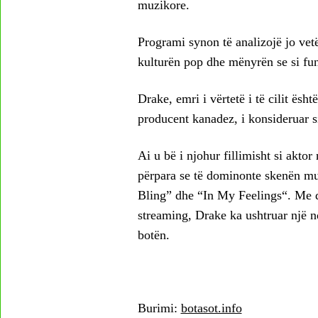
muzikore.
Programi synon të analizojë jo vetë
kulturën pop dhe mënyrën se si fu
Drake, emri i vërtetë i të cilit ës
producent kanadez, i konsideruar si
Ai u bë i njohur fillimisht si akto
përpara se të dominonte skenën mu
Bling” dhe “In My Feelings“. Me d
streaming, Drake ka ushtruar një
botën.
Burimi:
botasot.info