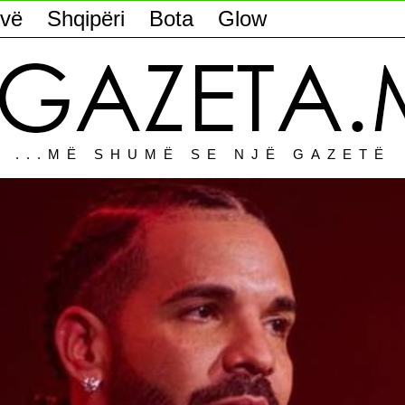
vë
Shqipëri
Bota
Glow
...MË SHUMË SE NJË GAZETË