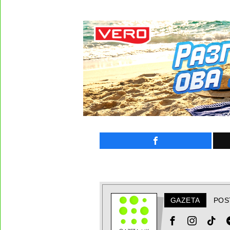
GAZETA
POS