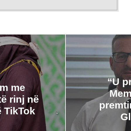
“U p
im me
Memi
ë rinj në
premti
ë TikTok
Gl