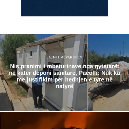
LAJMI I MËPARSHËM
Nis pranimi i mbeturinave nga qytetarët
në katër deponi sanitare, Pacolli: Nuk ka
më justifikim për hedhjen e tyre në
natyrë