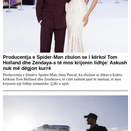
Producentja e Spider-Man zbulon se i kërkoi Tom
Holland dhe Zendaya-s të mos krijonin lidhje: Askush
nuk më dëgjon kurrë
Producentja e filmave Spider-Man, Amy Pascal, ka zbuluar se dikur u kishte
kërkuar Tom Holland dhe Zendaya-s, të cilët tashmë janë të martuar, të mos
krijonin një lidhje romantike. Çifti u njoh