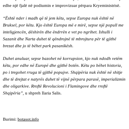
edhe një fjalë në podiumin e improvizuar përpara Kryeministrisë.
“Është nder i madh që të jem këtu, sepse Europa nuk është në
Bruksel, por këtu. Kjo është Europa më e mirë, sepse një popull me
inteligjencën, dëshirën dhe ëndrrën e vet po ngrihet. Ishulli i
Sazanit dhe Narta duhet të qëndrojnë të mbrojtura për të gjithë
brezat dhe jo të bëhet park pasanikësh.
Duhet anuluar, sepse bazohet në korrupsion, kjo nuk ndodh vetëm
këtu, por edhe në Europë dhe gjithë botën. Këtu po bëhet historia,
po i tregohet rruga të gjithë popujve. Shqipëria nuk është në shitje
dhe të drejtat e natyrës duhet të vijnë përpara parasë, imperializmin
dhe oligarkive. Rroftë Revolucioni i Flamingove dhe rroftë
Shqipëria”,
u shpreh Ilaria Salis.
Burimi:
botasot.info