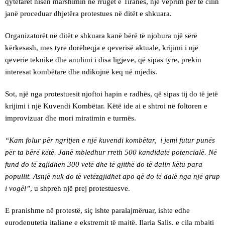
qytetarët nisën marshimin në rrugët e Tiranës, një veprim për të cilin
janë proceduar dhjetëra protestues në ditët e shkuara.
Organizatorët në ditët e shkuara kanë bërë të njohura një sërë
kërkesash, mes tyre dorëheqja e qeverisë aktuale, krijimi i një
qeverie teknike dhe anulimi i disa ligjeve, që sipas tyre, prekin
interesat kombëtare dhe ndikojnë keq në mjedis.
Sot, një nga protestuesit njoftoi hapin e radhës, që sipas tij do të jetë
krijimi i një Kuvendi Kombëtar. Këtë ide ai e shtroi në foltoren e
improvizuar dhe mori miratimin e turmës.
“Kam folur për ngritjen e një kuvendi kombëtar, i jemi futur punës
për ta bërë këtë. Janë mbledhur rreth 500 kandidatë potencialë. Në
fund do të zgjidhen 300 vetë dhe të gjithë do të dalin këtu para
popullit. Asnjë nuk do të vetëzgjidhet apo që do të dalë nga një grup
i vogël”
, u shpreh një prej protestuesve.
E pranishme në protestë, siç ishte paralajmëruar, ishte edhe
eurodeputetja italiane e ekstremit të majtë, Ilaria Salis, e cila mbajti