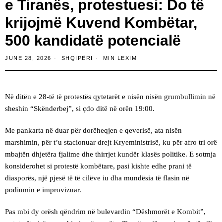
e Tiranës, protestuesi: Do të
krijojmë Kuvend Kombëtar,
500 kandidatë potencialë
JUNE 28, 2026
SHQIPËRI
MIN LEXIM
Në ditën e 28-të të protestës qytetarët e nisën nisën grumbullimin në
sheshin “Skënderbej”, si çdo ditë në orën 19:00.
Me pankarta në duar për dorëheqjen e qeverisë, ata nisën
marshimin, për t’u stacionuar drejt Kryeministrisë, ku për afro tri orë
mbajtën dhjetëra fjalime dhe thirrjet kundër klasës politike. E sotmja
konsiderohet si protestë kombëtare, pasi kishte edhe prani të
diasporës, një pjesë të të cilëve iu dha mundësia të flasin në
podiumin e improvizuar.
Pas mbi dy orësh qëndrim në bulevardin “Dëshmorët e Kombit”,