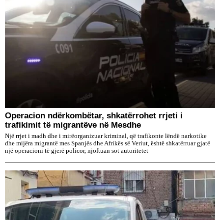
Operacion ndërkombëtar, shkatërrohet rrjeti i
trafikimit të migrantëve në Mesdhe
Një rrjet i madh dhe i mirëorganizuar kriminal, që trafikonte lëndë narkotike
dhe mijëra migrantë mes Spanjës dhe Afrikës së Veriut, është shkatërruar gjatë
një operacioni të gjerë policor, njoftuan sot autoritetet