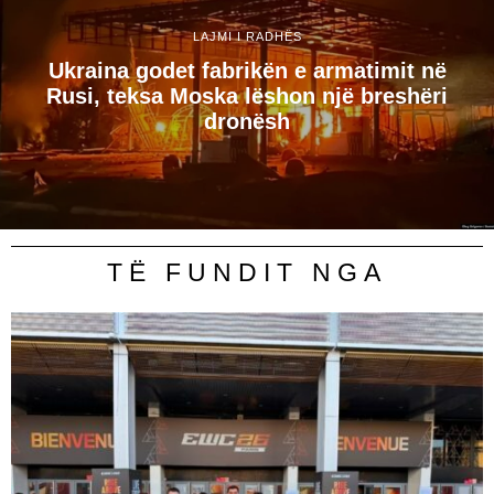
LAJMI I RADHËS
Ukraina godet fabrikën e armatimit në
Rusi, teksa Moska lëshon një breshëri
dronësh
TË FUNDIT NGA