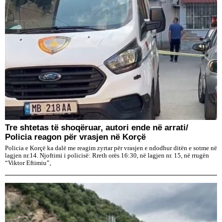
Tre shtetas të shoqëruar, autori ende në arrati/
Policia reagon për vrasjen në Korçë
Policia e Korçë ka dalë me reagim zyrtar për vrasjen e ndodhur ditën e sotme në
lagjen nr.14. Njoftimi i policisë: Rreth orës 16:30, në lagjen nr. 15, në rrugën
“Viktor Eftimiu”,