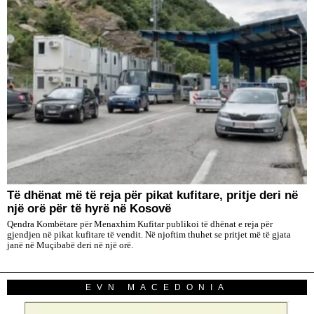
Të dhënat më të reja për pikat kufitare, pritje deri në
një orë për të hyrë në Kosovë
Qendra Kombëtare për Menaxhim Kufitar publikoi të dhënat e reja për
gjendjen në pikat kufitare të vendit. Në njoftim thuhet se pritjet më të gjata
janë në Muçibabë deri në një orë.
EVN MACEDONIA