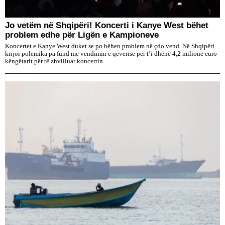
Jo vetëm në Shqipëri! Koncerti i Kanye West bëhet
problem edhe për Ligën e Kampioneve
Koncertet e Kanye West duket se po bëhen problem në çdo vend. Në Shqipëri
krijoi polemika pa fund me vendimin e qeverisë për t’i dhënë 4,2 milionë euro
këngëtarit për të zhvilluar koncertin