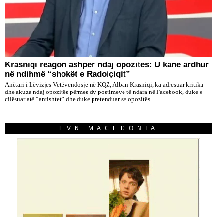
​Krasniqi reagon ashpër ndaj opozitës: U kanë ardhur
në ndihmë “shokët e Radoiçiqit”
Anëtari i Lëvizjes Vetëvendosje në KQZ, Alban Krasniqi, ka adresuar kritika
dhe akuza ndaj opozitës përmes dy postimeve të ndara në Facebook, duke e
cilësuar atë “antishtet” dhe duke pretenduar se opozitës
EVN MACEDONIA