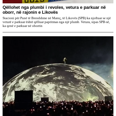
Qëllohet nga plumbi i revoles, vetura e parkuar në
oborr, në rajonin e Likovës
Stacioni për Punë të Brendshme në Mateç, të Likovës (SPB) ka njoftuar se një
veturë e parkuar është qëlluar papritmas nga një plumb. Vetura, sipas SPB-së,
ka qenë e parkuar në oborrin