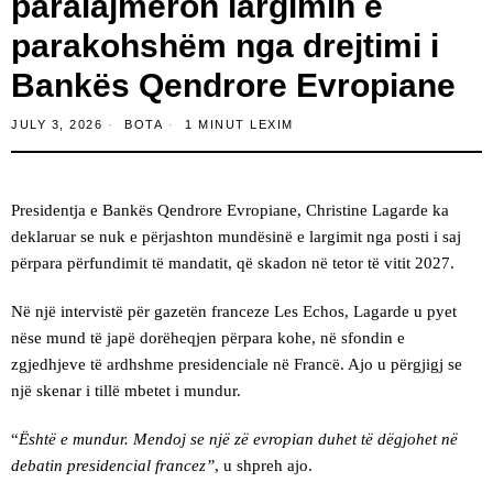
paralajmëron largimin e
parakohshëm nga drejtimi i
Bankës Qendrore Evropiane
JULY 3, 2026
BOTA
1 MINUT LEXIM
Presidentja e Bankës Qendrore Evropiane, Christine Lagarde ka
deklaruar se nuk e përjashton mundësinë e largimit nga posti i saj
përpara përfundimit të mandatit, që skadon në tetor të vitit 2027.
Në një intervistë për gazetën franceze Les Echos, Lagarde u pyet
nëse mund të japë dorëheqjen përpara kohe, në sfondin e
zgjedhjeve të ardhshme presidenciale në Francë. Ajo u përgjigj se
një skenar i tillë mbetet i mundur.
“
Është e mundur. Mendoj se një zë evropian duhet të dëgjohet në
debatin presidencial francez”
, u shpreh ajo.