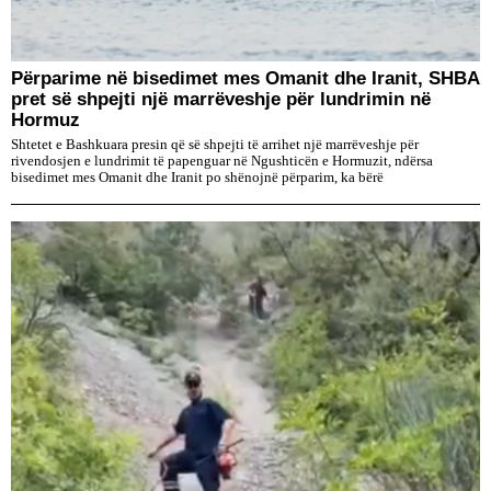
Përparime në bisedimet mes Omanit dhe Iranit, SHBA
pret së shpejti një marrëveshje për lundrimin në
Hormuz
Shtetet e Bashkuara presin që së shpejti të arrihet një marrëveshje për
rivendosjen e lundrimit të papenguar në Ngushticën e Hormuzit, ndërsa
bisedimet mes Omanit dhe Iranit po shënojnë përparim, ka bërë