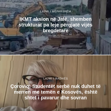
LAJMI I MËPARSHËM
IKMT aksion në Jalë, shemben
strukturat pa leje përgjatë vijës
bregdetare
LAJMI I RADHËS
Çoroviq: Studentët serbë nuk duhet të
merren me temën e Kosovës, është
shtet i pavarur dhe sovran