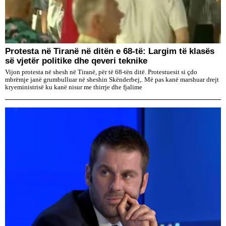
Protesta në Tiranë në ditën e 68-të: Largim të klasës
së vjetër politike dhe qeveri teknike
Vijon protesta në shesh në Tiranë, për të 68-tën ditë. Protestuesit si çdo
mbrëmje janë grumbulluar në sheshin Skënderbej,. Më pas kanë marshuar drejt
kryeministrisë ku kanë nisur me thirrje dhe fjalime