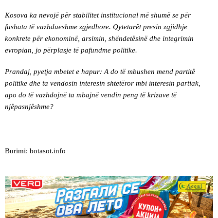
Kosova ka nevojë për stabilitet institucional më shumë se për
fushata të vazhdueshme zgjedhore. Qytetarët presin zgjidhje
konkrete për ekonominë, arsimin, shëndetësinë dhe integrimin
evropian, jo përplasje të pafundme politike.
Prandaj, pyetja mbetet e hapur: A do të mbushen mend partitë
politike dhe ta vendosin interesin shtetëror mbi interesin partiak,
apo do të vazhdojnë ta mbajnë vendin peng të krizave të
njëpasnjëshme?
Burimi:
botasot.info