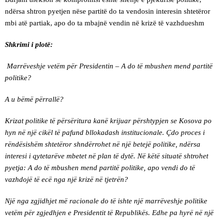
ndërsa shtron pyetjen nëse partitë do ta vendosin interesin shtetëror
mbi atë partiak, apo do ta mbajnë vendin në krizë të vazhdueshm
Shkrimi i plotë:
Marrëveshje vetëm për Presidentin – A do të mbushen mend partitë
politike?
A u bëmë përrallë?
Krizat politike të përsëritura kanë krijuar përshtypjen se Kosova po
hyn në një cikël të pafund bllokadash institucionale. Çdo proces i
rëndësishëm shtetëror shndërrohet në një betejë politike, ndërsa
interesi i qytetarëve mbetet në plan të dytë. Në këtë situatë shtrohet
pyetja: A do të mbushen mend partitë politike, apo vendi do të
vazhdojë të ecë nga një krizë në tjetrën?
Një nga zgjidhjet më racionale do të ishte një marrëveshje politike
vetëm për zgjedhjen e Presidentit të Republikës. Edhe pa hyrë në një