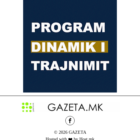
© 2026 GAZETA
Hosted with ❤️ by Host.mk