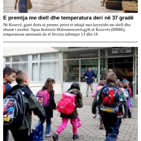
E premtja me diell dhe temperatura deri në 37 gradë
Në Kosovë, gjatë ditës së premte, pritet të mbajë mot kryesisht me diell dhe
shumë i nxehtë. Sipas Institutit Hidrometeorologjik të Kosovës (IHMK),
temperaturat minimale do të lëvizin ndërmjet 13 dhe 18