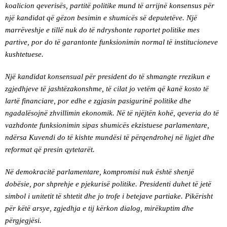
koalicion qeverisës, partitë politike mund të arrijnë konsensus për
një kandidat që gëzon besimin e shumicës së deputetëve. Një
marrëveshje e tillë nuk do të ndryshonte raportet politike mes
partive, por do të garantonte funksionimin normal të institucioneve
kushtetuese.
Një kandidat konsensual për president do të shmangte rrezikun e
zgjedhjeve të jashtëzakonshme, të cilat jo vetëm që kanë kosto të
lartë financiare, por edhe e zgjasin pasigurinë politike dhe
ngadalësojnë zhvillimin ekonomik. Në të njëjtën kohë, qeveria do të
vazhdonte funksionimin sipas shumicës ekzistuese parlamentare,
ndërsa Kuvendi do të kishte mundësi të përqendrohej në ligjet dhe
reformat që presin qytetarët.
Në demokracitë parlamentare, kompromisi nuk është shenjë
dobësie, por shprehje e pjekurisë politike. Presidenti duhet të jetë
simbol i unitetit të shtetit dhe jo trofe i betejave partiake. Pikërisht
për këtë arsye, zgjedhja e tij kërkon dialog, mirëkuptim dhe
përgjegjësi.