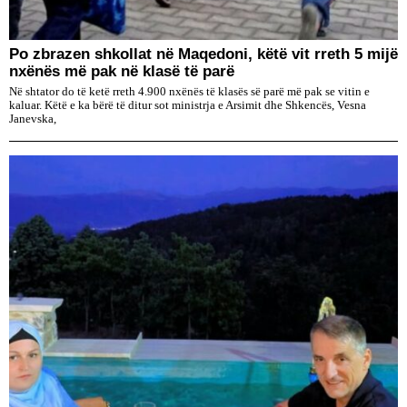
Po zbrazen shkollat në Maqedoni, këtë vit rreth 5 mijë
nxënës më pak në klasë të parë
Në shtator do të ketë rreth 4.900 nxënës të klasës së parë më pak se vitin e
kaluar. Këtë e ka bërë të ditur sot ministrja e Arsimit dhe Shkencës, Vesna
Janevska,