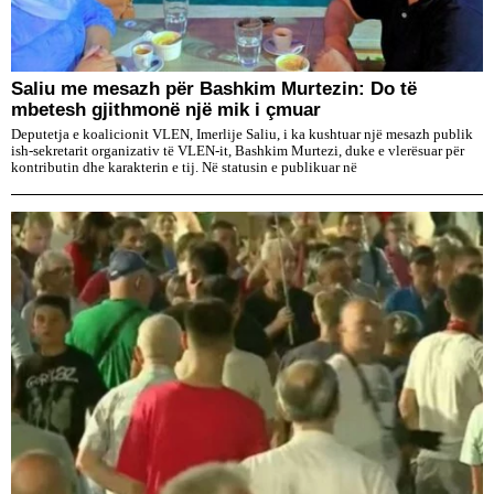
Saliu me mesazh për Bashkim Murtezin: Do të
mbetesh gjithmonë një mik i çmuar
Deputetja e koalicionit VLEN, Imerlije Saliu, i ka kushtuar një mesazh publik
ish-sekretarit organizativ të VLEN-it, Bashkim Murtezi, duke e vlerësuar për
kontributin dhe karakterin e tij. Në statusin e publikuar në