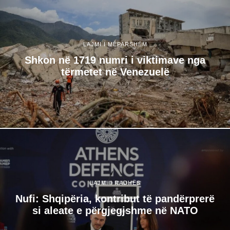
LAJMI I MËPARSHËM
Shkon në 1719 numri i viktimave nga
tërmetet në Venezuelë
LAJMI I RADHËS
Nufi: Shqipëria, kontribut të pandërprerë
si aleate e përgjegjshme në NATO