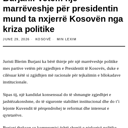
marrëveshje për presidentin
mund ta nxjerrë Kosovën nga
kriza politike
JUNE 29, 2026
KOSOVË
MIN LEXIM
Juristi Blerim Burjani ka bërë thirrje për një marrëveshje politike
mes partive vetëm për zgjedhjen e Presidentit të Kosovës, duke e
cilësuar këtë si zgjidhjen më racionale për tejkalimin e bllokadave
institucionale.
Sipas tij, një kandidat konsensual do të shmangte zgjedhjet e
jashtëzakonshme, do të siguronte stabilitet institucional dhe do t’i
lejonte Kuvendit të përqendrohej te reformat dhe interesat e
qytetarëve.
Burjani thekson se kompromisi është shenjë e pjekurisë politike,