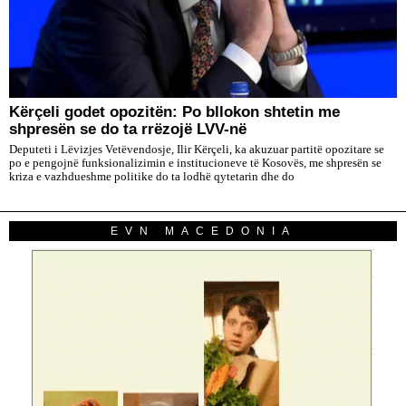
Kërçeli godet opozitën: Po bllokon shtetin me
shpresën se do ta rrëzojë LVV-në
Deputeti i Lëvizjes Vetëvendosje, Ilir Kërçeli, ka akuzuar partitë opozitare se
po e pengojnë funksionalizimin e institucioneve të Kosovës, me shpresën se
kriza e vazhdueshme politike do ta lodhë qytetarin dhe do
EVN MACEDONIA