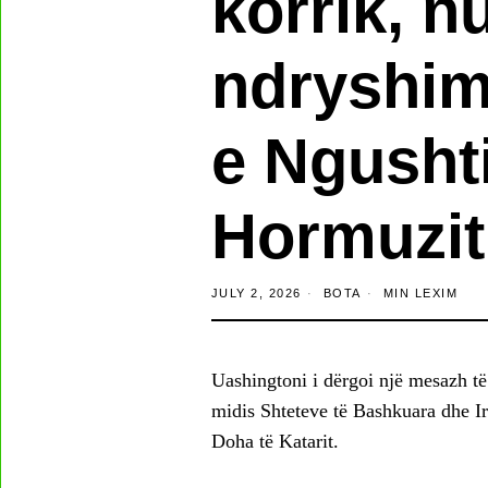
korrik, n
ndryshim
e Ngusht
Hormuzit
JULY 2, 2026
BOTA
MIN LEXIM
Uashingtoni i dërgoi një mesazh të
midis Shteteve të Bashkuara dhe Iran
Doha të Katarit.