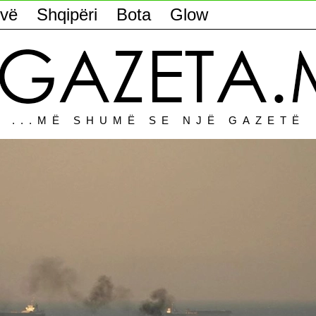
vë
Shqipëri
Bota
Glow
...MË SHUMË SE NJË GAZETË