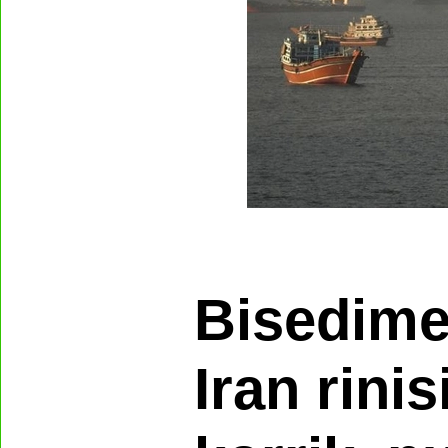
Bisedime
Iran rini