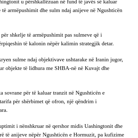
ingtonit u përshkallëzuan në fund të javës së kaluar
lje të armëpushimit dhe sulm ndaj anijeve në Ngushticën
n për shkelje të armëpushimit pas sulmeve që i
ërpiqeshin të kalonin nëpër kalimin strategjik detar.
kryen sulme ndaj objektivave ushtarake në Iranin jugor,
itur objekte të lidhura me SHBA-në në Kuvajt dhe
a sovrane për të kaluar tranzit në Ngushticën e
rifa për shërbimet që ofron, një qëndrim i
ara.
timit i nënshkruar në qershor midis Uashingtonit dhe
irë të anijeve nëpër Ngushticën e Hormuzit, pa kufizime