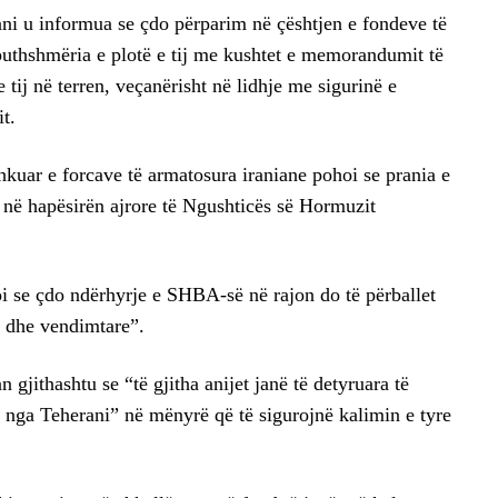
rani u informua se çdo përparim në çështjen e fondeve të
rputhshmëria e plotë e tij me kushtet e memorandumit të
 tij në terren, veçanërisht në lidhje me sigurinë e
t.
kuar e forcave të armatosura iraniane pohoi se prania e
ë hapësirën ajrore të Ngushticës së Hormuzit
oi se çdo ndërhyrje e SHBA-së në rajon do të përballet
 dhe vendimtare”.
gjithashtu se “të gjitha anijet janë të detyruara të
r nga Teherani” në mënyrë që të sigurojnë kalimin e tyre