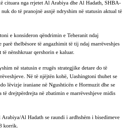
të cituara nga rrjetet Al Arabiya dhe Al Hadath, SHBA-
se nuk do të pranojnë asnjë ndryshim në statusin aktual të
toni e konsideron qëndrimin e Teheranit ndaj
 parë thelbësore të angazhimit të tij ndaj marrëveshjes
të nënshkruar qershorin e kaluar.
him në statusin e rrugës strategjike detare do të
rrëveshjeve. Në të njëjtën kohë, Uashingtoni thuhet se
çdo lëvizje iraniane në Ngushticën e Hormuzit dhe se
a të drejtpërdrejta në zbatimin e marrëveshjeve midis
 Al Arabiya/Al Hadath se raundi i ardhshëm i bisedimeve
 korrik.