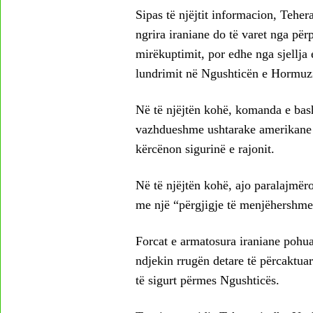
Sipas të njëjtit informacion, Tehe
ngrira iraniane do të varet nga pë
mirëkuptimit, por edhe nga sjellja e
lundrimit në Ngushticën e Hormuzi
Në të njëjtën kohë, komanda e bash
vazhdueshme ushtarake amerikane n
kërcënon sigurinë e rajonit.
Në të njëjtën kohë, ajo paralajmër
me një “përgjigje të menjëhershme
Forcat e armatosura iraniane pohuan 
ndjekin rrugën detare të përcaktua
të sigurt përmes Ngushticës.