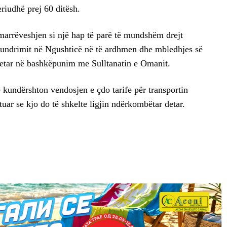
eriudhë prej 60 ditësh.
 marrëveshjen si një hap të parë të mundshëm drejt
 lundrimit në Ngushticë në të ardhmen dhe mbledhjes së
n detar në bashkëpunim me Sulltanatin e Omanit.
 kundërshton vendosjen e çdo tarife për transportin
ar se kjo do të shkelte ligjin ndërkombëtar detar.