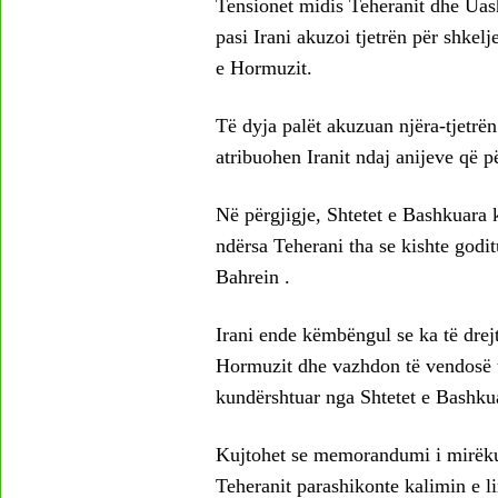
Tensionet midis Teheranit dhe Uash
pasi Irani akuzoi tjetrën për shke
e Hormuzit.
Të dyja palët akuzuan njëra-tjetrë
atribuohen Iranit ndaj anijeve që p
Në përgjigje, Shtetet e Bashkuara 
ndërsa Teherani tha se kishte god
Bahrein .
Irani ende këmbëngul se ka të drejt
Hormuzit dhe vazhdon të vendosë ta
kundërshtuar nga Shtetet e Bashku
Kujtohet se memorandumi i mirëkup
Teheranit parashikonte kalimin e l