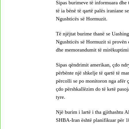
Sipas burimeve të informuara dhe 
të ia bënë të qartë palës iraniane 
Ngushticës së Hormuzit.
Të njëjtat burime thanë se Uashing
Ngushticës së Hormuzit si provën e
dhe memorandumit të mirëkuptimit 
Sipas qëndrimit amerikan, çdo ndrys
përbënte një shkelje të qartë të ma
përcolli se po monitoron nga afër 
çdo përshkallëzim do të ketë pasoj
tyre.
Një burim i lartë i tha gjithashtu
SHBA-Iran është planifikuar për 18