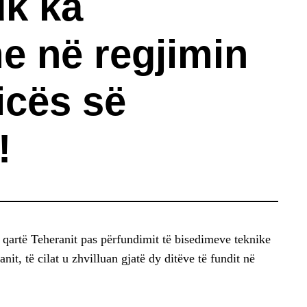
uk ka
e në regjimin
icës së
!
 qartë Teheranit pas përfundimit të bisedimeve teknike
it, të cilat u zhvilluan gjatë dy ditëve të fundit në