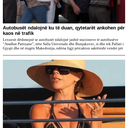
Autobusët ndalojnë ku të duan, qytetarët ankohen për
kaos në trafik
Lexuesit dëshmojnë se autobusët ndalojnë jashtë stacioneve të autobusëve
“Aradhat Partizane”, nëte Salla Universale dhe Bunjakovec, si dhe tek Pallati i
Gjyqit dhe në rrugën Makedonija, ndërsa ligji përcakton saktësisht vendet për