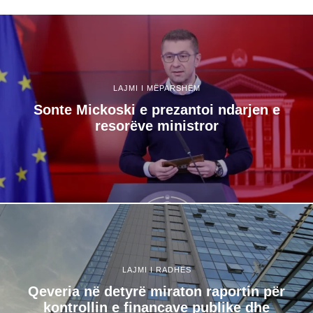
LAJMI I MËPARSHËM
Sonte Mickoski e prezantoi ndarjen e
resorëve ministror
LAJMI I RADHËS
Qeveria në detyrë miraton raportin për
kontrollin e financave publike dhe