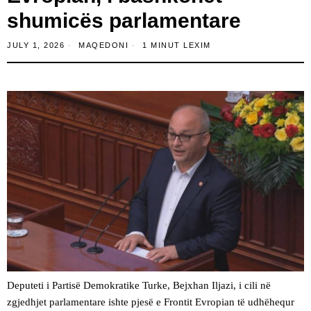
shumicës parlamentare
JULY 1, 2026
MAQEDONI
1 MINUT LEXIM
Deputeti i Partisë Demokratike Turke, Bejxhan Iljazi, i cili në
zgjedhjet parlamentare ishte pjesë e Frontit Evropian të udhëhequr