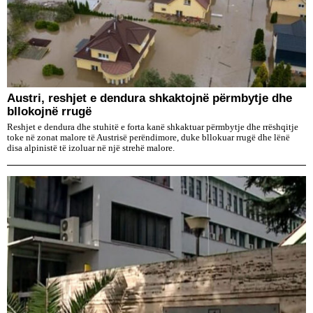
Austri, reshjet e dendura shkaktojnë përmbytje dhe
bllokojnë rrugë
Reshjet e dendura dhe stuhitë e forta kanë shkaktuar përmbytje dhe rrëshqitje
toke në zonat malore të Austrisë perëndimore, duke bllokuar rrugë dhe lënë
disa alpinistë të izoluar në një strehë malore.