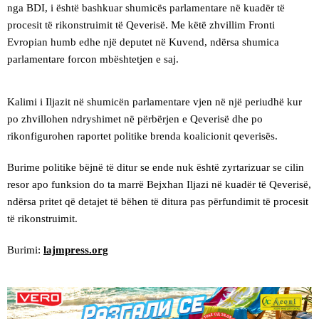
nga BDI, i është bashkuar shumicës parlamentare në kuadër të
procesit të rikonstruimit të Qeverisë. Me këtë zhvillim Fronti
Evropian humb edhe një deputet në Kuvend, ndërsa shumica
parlamentare forcon mbështetjen e saj.
Kalimi i Iljazit në shumicën parlamentare vjen në një periudhë kur
po zhvillohen ndryshimet në përbërjen e Qeverisë dhe po
rikonfigurohen raportet politike brenda koalicionit qeverisës.
Burime politike bëjnë të ditur se ende nuk është zyrtarizuar se cilin
resor apo funksion do ta marrë Bejxhan Iljazi në kuadër të Qeverisë,
ndërsa pritet që detajet të bëhen të ditura pas përfundimit të procesit
të rikonstruimit.
Burimi:
lajmpress.org