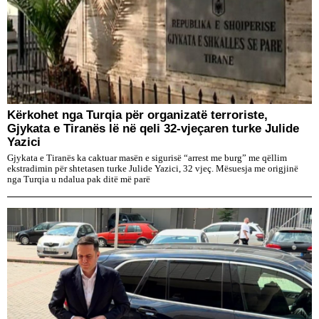
Kërkohet nga Turqia për organizatë terroriste,
Gjykata e Tiranës lë në qeli 32-vjeçaren turke Julide
Yazici
Gjykata e Tiranës ka caktuar masën e sigurisë “arrest me burg” me qëllim
ekstradimin për shtetasen turke Julide Yazici, 32 vjeç. Mësuesja me origjinë
nga Turqia u ndalua pak ditë më parë