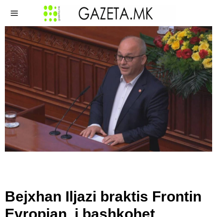
Bejxhan Iljazi braktis Frontin
Evropian, i bashkohet