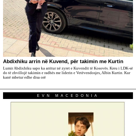
Abdixhiku arrin në Kuvend, për takimin me Kurtin
Lumir Abdixhiku sapo ka arritur në zyret e Kuvendit të Kosovës. Kreu i LDK-së
do të zhvillojë takimin e radhës me liderin e Vetëvendosjes, Albin Kurtin. Kur
kanë mbetur edhe disa orë
EVN MACEDONIA