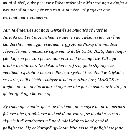
muaj të tërë, duke privuar nënkontraktorët e Mabcos nga e drejta e
tyre për të punuar për kryerjen e punëve të projektit dhe
përfundimin e punimeve.
Jam falënderues sot ndaj Gjykatës së Shkallës së Parë të
Juridiksionit të Përgjithshëm Tiranë, e cila cilësoi si të marrë në
kundërshtim me ligjin vendimin e gjyqtares Nakaj dhe vendosi
zëvendësimin e masës së sigurimit të datës 05.06.2026, duke hequr
çdo kufizim për sa i përket administrimit të shoqërisë VIA nga
ortaku mazhoritar. Në deklaratën e saj sot, gjatë shpalljes së
vendimit, Gjykata u bazua edhe te arsyetimi i vendimit të Gjykatës
së Lartë, i cili i kishte rikthyer ortakut mazhoritar ( MABCO) të
drejtën për të administruar shoqërinë dhe për të ushtruar të drejtat
që burojnë nga kuota e tij.
Ky është një vendim tjetër që dëshmon në mënyrë të qartë, përmes
fakteve dhe grupfakteve tashmë të provuara, se të gjitha masat e
sigurimit të vendosura më parë ndaj Mabco kanë qenë të
paligjshme. Siç deklarojnë gjykatat, këto masa të paligjshme janë