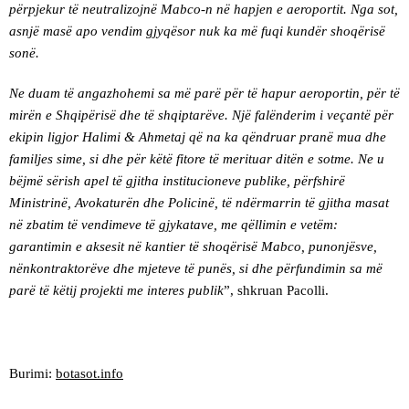
përpjekur të neutralizojnë Mabco-n në hapjen e aeroportit. Nga sot,
asnjë masë apo vendim gjyqësor nuk ka më fuqi kundër shoqërisë
sonë.
Ne duam të angazhohemi sa më parë për të hapur aeroportin, për të
mirën e Shqipërisë dhe të shqiptarëve. Një falënderim i veçantë për
ekipin ligjor Halimi & Ahmetaj që na ka qëndruar pranë mua dhe
familjes sime, si dhe për këtë fitore të merituar ditën e sotme. Ne u
bëjmë sërish apel të gjitha institucioneve publike, përfshirë
Ministrinë, Avokaturën dhe Policinë, të ndërmarrin të gjitha masat
në zbatim të vendimeve të gjykatave, me qëllimin e vetëm:
garantimin e aksesit në kantier të shoqërisë Mabco, punonjësve,
nënkontraktorëve dhe mjeteve të punës, si dhe përfundimin sa më
parë të këtij projekti me interes publik
”, shkruan Pacolli.
Burimi:
botasot.info