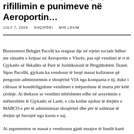
rifillimin e punimeve në
Aeroportin…
JULY 7, 2026
SHQIPËRI
MIN LEXIM
Biznesmeni Behgjet Pacolli ka reaguar dje në rrjetet sociale lidhur
me situatën e krijuar në Aeroportin e Vlorës, pas një vendimi të ri të
Gjykatës së Shkallës së Parë të Juridiksionit të Përgjithshëm Tiranë.
Sipas Pacollit, gjykata ka vendosur të heqë masat kufizuese që
pengonin administrimin e shoqërisë VIA nga kompania e tij, duke i
cilësuar të kundërligjshme vendimet e mëparshme të marra për këtë
çështje. Ai thekson se vendimi mbështetet edhe në arsyetimin e
mëhershëm të Gjykatës së Lartë, e cila kishte njohur të drejtën e
MABCO-s për të administruar shoqërinë dhe për të ushtruar të
drejtat që burojnë nga kuota e saj.
Ai argumenton se masat e vendosura gjatë muajve të fundit kanë