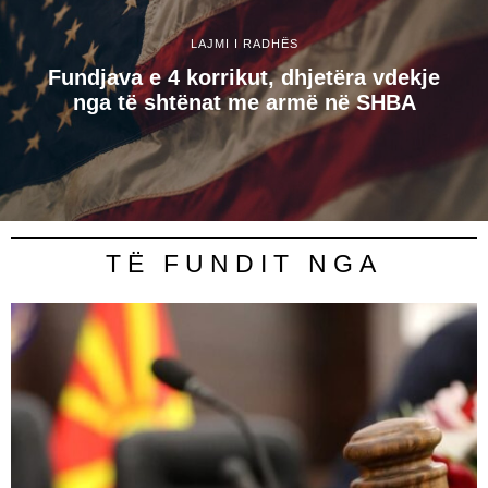
LAJMI I RADHËS
Fundjava e 4 korrikut, dhjetëra vdekje
nga të shtënat me armë në SHBA
TË FUNDIT NGA