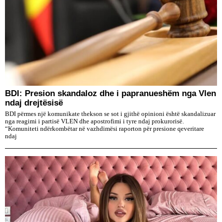
BDI: Presion skandaloz dhe i papranueshëm nga Vlen
ndaj drejtësisë
BDI përmes një komunikate thekson se sot i gjithë opinioni është skandalizuar
nga reagimi i partisë VLEN dhe apostrofimi i tyre ndaj prokurorisë.
“Komuniteti ndërkombëtar në vazhdimësi raporton për presione qeveritare
ndaj