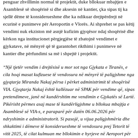
penguar zhvillimin normal të projektit, duke bllokuar mbajtjen e
Asamblesë së shoqërisë si dhe aksesin në kantier, çka sipas tij ka
sjellë dëme të konsiderueshme dhe ka ndikuar drejtpërdrejt në
ecurinë e punimeve për Aeroportin e Vlorës. Ai shprehet se pas këtij
vendimi nuk ekziston më asnjë kufizim gjyqësor ndaj shoqërisë dhe
kërkon nga institucionet përgjegjëse të zbatojnë vendimet e
gjykatave, në mënyrë që të garantohet rikthimi i punimeve në
kantier dhe përfundimi sa më i shpejtë i projektit.
“Një tjetër vendim i drejtësisë u mor sot nga Gjykata e Tiranës, e
cila hoqi masat kufizuese të vendosura në mënyrë të paligjshme nga
gjyqtarja Miranda Nakaj përsa i përket administrimit të shoqërisë
VIA. Gjyqtarja Nakaj është kallëzuar në SPAK për vendime që, sipas
pretendimeve, janë në kundërshtim me vendimin e Gjykatës së Lartë.
Pikërisht përmes asaj mase të kundërligjshme u bllokua mbajtja e
Asamblesë së VIA-s, e paraparë për datën 06.06.2026 për
ndryshimin e administratorit. Si pasojë, u vijua paligjshmëria dhe
shkaktimi i dëmeve të konsiderueshme të vendosura prej Tetorit të
vitit 2025, të cilat kulmuan me bllokimin e hyrjeve në Aeroport për