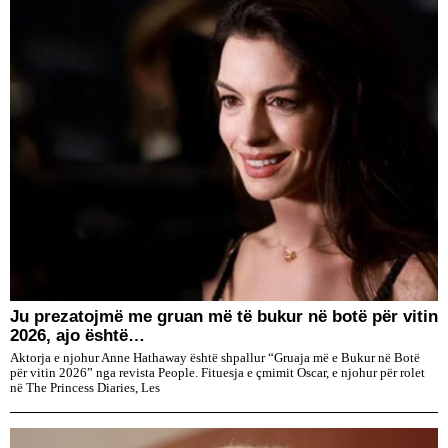
Ju prezatojmë me gruan më të bukur në botë për vitin
2026, ajo është…
Aktorja e njohur Anne Hathaway është shpallur “Gruaja më e Bukur në Botë
për vitin 2026” nga revista People. Fituesja e çmimit Oscar, e njohur për rolet
në The Princess Diaries, Les