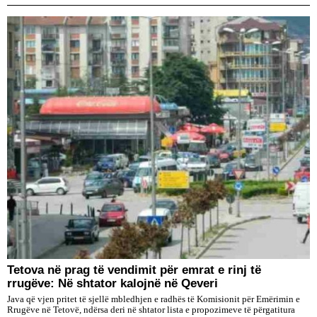
Tetova në prag të vendimit për emrat e rinj të
rrugëve: Në shtator kalojnë në Qeveri
Java që vjen pritet të sjellë mbledhjen e radhës të Komisionit për Emërimin e
Rrugëve në Tetovë, ndërsa deri në shtator lista e propozimeve të përgatitura