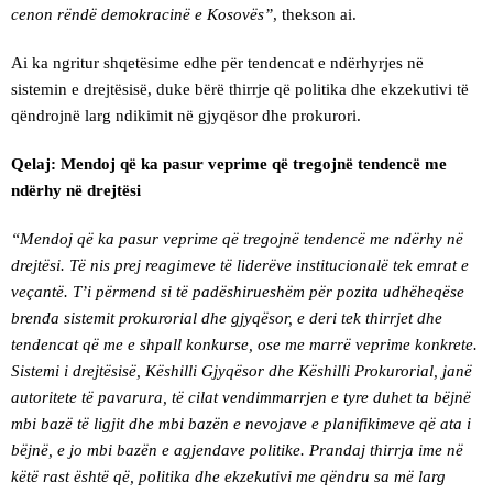
cenon rëndë demokracinë e Kosovës”
, thekson ai.
Ai ka ngritur shqetësime edhe për tendencat e ndërhyrjes në
sistemin e drejtësisë, duke bërë thirrje që politika dhe ekzekutivi të
qëndrojnë larg ndikimit në gjyqësor dhe prokurori.
Qelaj: Mendoj që ka pasur veprime që tregojnë tendencë me
ndërhy në drejtësi
“Mendoj që ka pasur veprime që tregojnë tendencë me ndërhy në
drejtësi. Të nis prej reagimeve të liderëve institucionalë tek emrat e
veçantë. T’i përmend si të padëshirueshëm për pozita udhëheqëse
brenda sistemit prokurorial dhe gjyqësor, e deri tek thirrjet dhe
tendencat që me e shpall konkurse, ose me marrë veprime konkrete.
Sistemi i drejtësisë, Këshilli Gjyqësor dhe Këshilli Prokurorial, janë
autoritete të pavarura, të cilat vendimmarrjen e tyre duhet ta bëjnë
mbi bazë të ligjit dhe mbi bazën e nevojave e planifikimeve që ata i
bëjnë, e jo mbi bazën e agjendave politike. Prandaj thirrja ime në
këtë rast është që, politika dhe ekzekutivi me qëndru sa më larg