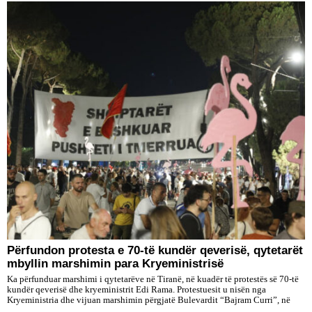
Përfundon protesta e 70-të kundër qeverisë, qytetarët
mbyllin marshimin para Kryeministrisë
Ka përfunduar marshimi i qytetarëve në Tiranë, në kuadër të protestës së 70-të
kundër qeverisë dhe kryeministrit Edi Rama. Protestuesit u nisën nga
Kryeministria dhe vijuan marshimin përgjatë Bulevardit “Bajram Curri”, në