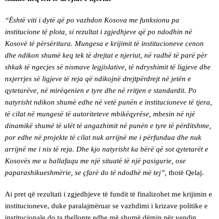
“Është viti i dytë që po vazhdon Kosova me funksionu pa
institucione të plota, si rezultat i zgjedhjeve që po ndodhin në
Kosovë të përsëritura. Mungesa e krijimit të institucioneve cenon
dhe ndikon shumë keq tek të drejtat e njeriut, në radhë të parë për
shkak të ngecjes së nismave legjislative, të ndryshimit të ligjeve dhe
nxjerrjes së ligjeve të reja që ndikojnë drejtpërdrejt në jetën e
qytetarëve, në mirëqenien e tyre dhe në rritjen e standardit. Po
natyrisht ndikon shumë edhe në vetë punën e institucioneve të tjera,
të cilat në mungesë të autoriteteve mbikëqyrëse, mbesin në një
dinamikë shumë të ulët të angazhimit në punën e tyre të përditshme,
por edhe në projekte të cilat nuk arrijnë me i përfundua dhe nuk
arrijnë me i nis të reja. Dhe kjo natyrisht ka bërë që sot qytetarët e
Kosovës me u ballafaqu me një situatë të një pasigurie, ose
paparashikueshmërie, se çfarë do të ndodhë më tej”,
thotë Qelaj.
Ai pret që rezultati i zgjedhjeve të fundit të finalizohet me krijimin e
institucioneve, duke paralajmëruar se vazhdimi i krizave politike e
institucionale do ta thellonte edhe më shumë dëmin për vendin.