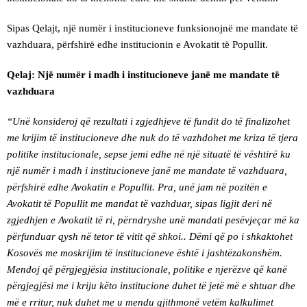
Sipas Qelajt, një numër i institucioneve funksionojnë me mandate të
vazhduara, përfshirë edhe institucionin e Avokatit të Popullit.
Qelaj: Një numër i madh i institucioneve janë me mandate të
vazhduara
“Unë konsideroj që rezultati i zgjedhjeve të fundit do të finalizohet
me krijim të institucioneve dhe nuk do të vazhdohet me kriza të tjera
politike institucionale, sepse jemi edhe në një situatë të vështirë ku
një numër i madh i institucioneve janë me mandate të vazhduara,
përfshirë edhe Avokatin e Popullit. Pra, unë jam në pozitën e
Avokatit të Popullit me mandat të vazhduar, sipas ligjit deri në
zgjedhjen e Avokatit të ri, përndryshe unë mandati pesëvjeçar më ka
përfunduar qysh në tetor të vitit që shkoi.. Dëmi që po i shkaktohet
Kosovës me moskrijim të institucioneve është i jashtëzakonshëm.
Mendoj që përgjegjësia institucionale, politike e njerëzve që kanë
përgjegjësi me i kriju këto institucione duhet të jetë më e shtuar dhe
më e rritur, nuk duhet me u mendu gjithmonë vetëm kalkulimet