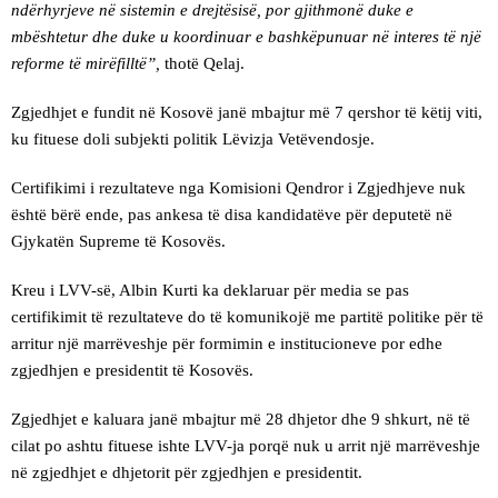
ndërhyrjeve në sistemin e drejtësisë, por gjithmonë duke e
mbështetur dhe duke u koordinuar e bashkëpunuar në interes të një
reforme të mirëfilltë”,
thotë Qelaj.
Zgjedhjet e fundit në Kosovë janë mbajtur më 7 qershor të këtij viti,
ku fituese doli subjekti politik Lëvizja Vetëvendosje.
Certifikimi i rezultateve nga Komisioni Qendror i Zgjedhjeve nuk
është bërë ende, pas ankesa të disa kandidatëve për deputetë në
Gjykatën Supreme të Kosovës.
Kreu i LVV-së, Albin Kurti ka deklaruar për media se pas
certifikimit të rezultateve do të komunikojë me partitë politike për të
arritur një marrëveshje për formimin e institucioneve por edhe
zgjedhjen e presidentit të Kosovës.
Zgjedhjet e kaluara janë mbajtur më 28 dhjetor dhe 9 shkurt, në të
cilat po ashtu fituese ishte LVV-ja porqë nuk u arrit një marrëveshje
në zgjedhjet e dhjetorit për zgjedhjen e presidentit.