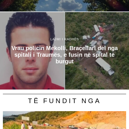
LAJMI I RADHËS
Vrau policin Mekolli, Braçellari del nga
spitali i Traumës, e fusin në spital të
burgut
TË FUNDIT NGA