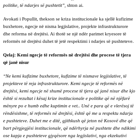
politike, të ndarjes së pushtetit”,
shton ai.
Avokati i Popullit, thekson se kriza institucionale ka sjellë kufizime
buxhetore, ngecje në nisma legjislative, projekte infrastrukturore
dhe reforma në drejtësi. Ai thotë se një ndër parimet kryesore të
reformës në drejtësi duhet të jetë respektimi i ndarjes së pushteteve.
Qelaj: Kemi ngecje të reformës në drejtësi dhe procese të tjera
që janë nisur
“Ne kemi kufizime buxhetore, kufizime të nismave legjislative, të
projekteve të reja infrastrukturore. Kemi ngecje të reformës në
drejtësi, kemi ngecje në shumë procese të tjera që janë nisur dhe kjo
është si rezultat i kësaj krize institucionale e politike që në njëfarë
mënyre po e humb edhe kuptimin e vet.. Unë e para që e vlerësoj të
rëndësishme, të reformës në drejtësi, është që me u respektu ndarja
e pushteteve. Duhet me e ditë, gjithkush që jeton në Kosovë dhe që
bart përgjegjësi institucionale, që ndërhyrja në pushtete dhe ndikimi
ose kapja e pushteteve gjyqësore nga legjislativi, nga ekzekutivi