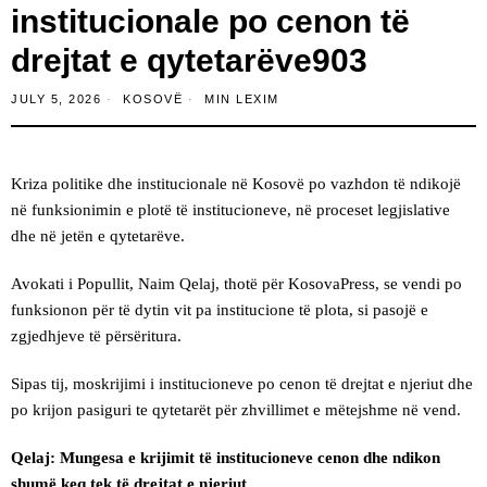
institucionale po cenon të
drejtat e qytetarëve903
JULY 5, 2026
KOSOVË
MIN LEXIM
Kriza politike dhe institucionale në Kosovë po vazhdon të ndikojë
në funksionimin e plotë të institucioneve, në proceset legjislative
dhe në jetën e qytetarëve.
Avokati i Popullit, Naim Qelaj, thotë për KosovaPress, se vendi po
funksionon për të dytin vit pa institucione të plota, si pasojë e
zgjedhjeve të përsëritura.
Sipas tij, moskrijimi i institucioneve po cenon të drejtat e njeriut dhe
po krijon pasiguri te qytetarët për zhvillimet e mëtejshme në vend.
Qelaj: Mungesa e krijimit të institucioneve cenon dhe ndikon
shumë keq tek të drejtat e njeriut