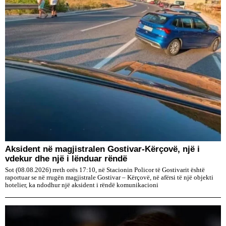
Aksident në magjistralen Gostivar-Kërçovë, një i
vdekur dhe një i lënduar rëndë
Sot (08.08.2026) rreth orës 17:10, në Stacionin Policor të Gostivarit është
raportuar se në rrugën magjistrale Gostivar – Kërçovë, në afërsi të një objekti
hotelier, ka ndodhur një aksident i rëndë komunikacioni