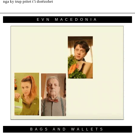
nga ky trup pritet t’i dorëzohet
EVN MACEDONIA
BAGS AND WALLETS