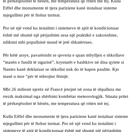
të përkeqësohet të hënën, me temperatura që rriten më tej. Kulla
Eiffel dhe monumente të tjera pariziene kanë instaluar sisteme
mjegullimi për të ftohur turmat.
Por në një vend ku instalimi i sistemeve të ajrit të kondicionuar
është më shumë një përjashtim sesa një praktikë e zakonshme,
ndikimi mbi popullsinë mund të jetë shkatërrues.
Për këtë arsye, pavarësisht se qeveria e quan mbylljen e shkollave
“masën e fundit të sigurisë”, kryetarët e bashkive në disa qytete si
Nantes kanë deklaruar se shkollat ​​nuk do të hapen pasdite. Kjo
masë u mor “për të mbrojtur fëmijë.
Mbi 26 milionë njerëz në Francë jetojnë në zona të shpallura me
rrezik maksimal nga shërbimi kombëtar meteorologjik. Situata pritet
të përkeqësohet të hënën, me temperatura që rriten më tej.
Kulla Eiffel dhe monumente të tjera pariziene kanë instaluar sisteme
mjegullimi për të ftohur turmat. Por në një vend ku instalimi i
sistemeve të ajrit të kondicionuar është më shumë një përjashtim