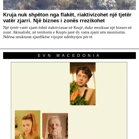
Kruja nuk shpëton nga flakët, riaktivizohet një tjetër
vatër zjarri. Një biznes i zonës rrezikohet
Një tjetër vatër zjarri është riaktivizuar në Krujë, duke rrezikuar një biznes në
zonë. Aktualisht, në territorin e Krujës janë dy vatra zjarri nën monitorim.
Ndërsa strukturat zjarrfikëse vijojnë ndërhyrjen për të
EVN MACEDONIA