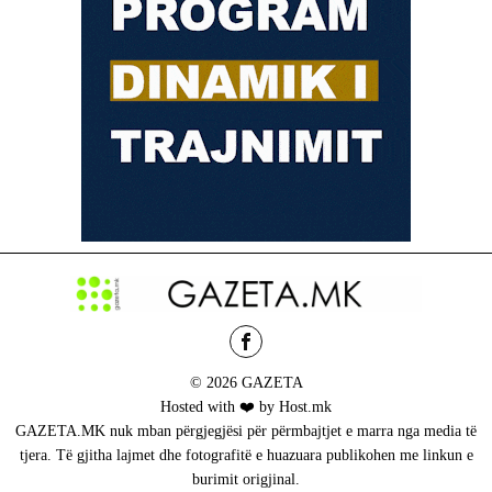
© 2026 GAZETA
Hosted with ❤️ by Host.mk
GAZETA.MK nuk mban përgjegjësi për përmbajtjet e marra nga media të
tjera. Të gjitha lajmet dhe fotografitë e huazuara publikohen me linkun e
burimit origjinal.