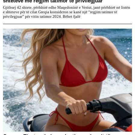
shteteve me regjim tatimor të privilegjuar
Gjithsej 42 shtete, përfshirë edhe Maqedoninë e Veriut, janë përfshirë në listën
e shteteve për të cilat Greqia konsideron se kanë një “regjim tatimor të
privilegjuar” për vitin tatimor 2024. Bëhet fjalë