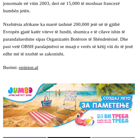
jonormale në vitin 2003, deri në 15,000 të moshuar francezë
humbën jetën.
Nxehtësia afrikane ka marrë tashmë 200,000 jetë në të gjithë
Evropën gjatë katër viteve të fundit, shumica e të cilave ishin të
parandalueshme sipas Organizatës Botërore të Shëndetësisë. Dhe
pasi vetë OBSH paralajmëroi se muajt e verës së këtij viti do të jenë
edhe më të nxehtë se zakonisht.
Burimi:
opinion.al