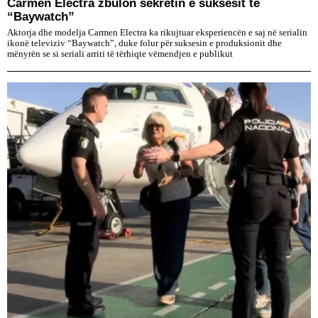
Carmen Electra zbulon sekretin e suksesit të
“Baywatch”
Aktorja dhe modelja Carmen Electra ka rikujtuar eksperiencën e saj në serialin
ikonë televiziv “Baywatch”, duke folur për suksesin e produksionit dhe
mënyrën se si seriali arriti të tërhiqte vëmendjen e publikut