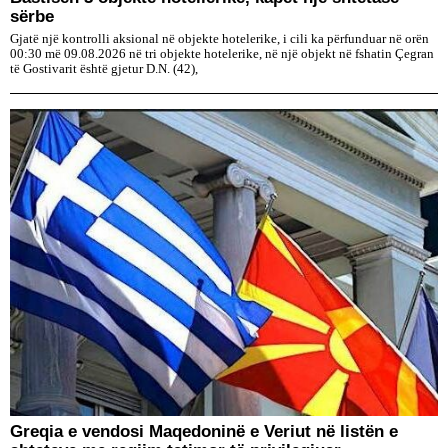
sërbe
Gjatë një kontrolli aksional në objekte hotelerike, i cili ka përfunduar në orën
00:30 më 09.08.2026 në tri objekte hotelerike, në një objekt në fshatin Çegran
të Gostivarit është gjetur D.N. (42),
Greqia e vendosi Maqedoninë e Veriut në listën e