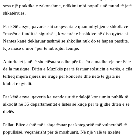
sesa një praktikë e zakonshme, ndikimi mbi popullsinë mund të jetë
shkatërrues.
Për këtë arsye, pavarësisht se qeveria e quan mbylljen e shkollave
“masën e fundit të sigurisë”, kryetarët e bashkive në disa qytete si
Nantes kanë deklaruar tashmë se shkollat ​​nuk do të hapen pasdite.
Kjo masë u mor “për të mbrojtur fëmijë.
Autoritetet janë të shqetësuara edhe për festën e madhe vjetore Fête
de la musique, Ditën e Muzikës për të festuar solsticin e verës, e cila
tërheq mijëra njerëz në rrugë për koncerte dhe netë të gjata në
klubet e qytetit.
Për këtë arsye, qeveria ka vendosur të ndalojë konsumin publik të
alkoolit në 35 departamentet e listës së kuqe për të gjithë ditën e së
dielës
Pallati Elize është më i shqetësuar për kategoritë më vulnerabël të
popullsisë, veçanërisht për të moshuarit. Në një valë të nxehtë