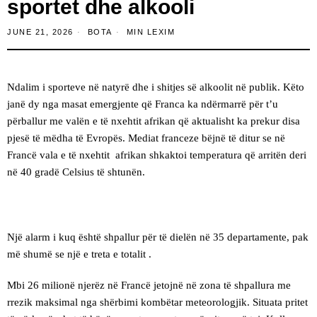
sportet dhe alkooli
JUNE 21, 2026
BOTA
MIN LEXIM
Ndalim i sporteve në natyrë dhe i shitjes së alkoolit në publik. Këto
janë dy nga masat emergjente që Franca ka ndërmarrë për t’u
përballur me valën e të nxehtit afrikan që aktualisht ka prekur disa
pjesë të mëdha të Evropës. Mediat franceze bëjnë të ditur se në
Francë vala e të nxehtit afrikan shkaktoi temperatura që arritën deri
në 40 gradë Celsius të shtunën.
Një alarm i kuq është shpallur për të dielën në 35 departamente, pak
më shumë se një e treta e totalit .
Mbi 26 milionë njerëz në Francë jetojnë në zona të shpallura me
rrezik maksimal nga shërbimi kombëtar meteorologjik. Situata pritet