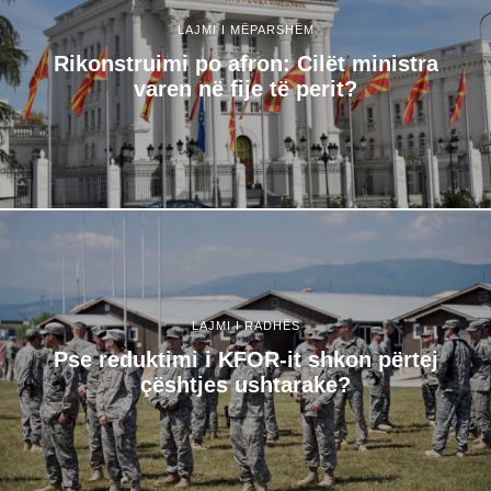
LAJMI I MËPARSHËM
Rikonstruimi po afron: Cilët ministra
varen në fije të perit?
LAJMI I RADHËS
Pse reduktimi i KFOR-it shkon përtej
çështjes ushtarake?