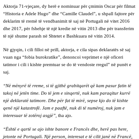
Aktorja 71-vjeçare, dy herë e nominuar për çmimin Oscar për filmat
“Historia e Adele Hugo” dhe “Camille Claudel”, u shpall fajtore për
deklarim të rremë të vendbanimit të saj në Portugali në vitet 2016
dhe 2017, për fshehje të një kredie në vitin 2013 dhe për transferim
të një shume parash në Shtetet e Bashkuara në vitin 2014.
Në gjyqin, i cili filloi në prill, aktorja, e cila sipas deklaratës së saj
vuan nga “fobia burokratike”, denoncoi veprimet e një oficeri
tatimor i cili i kishte premtuar se do të vendoste rregul” në punët e
saj.
“Në mënyrë të rreme, si të gjithë grabitqarët që kam pasur fatin të
takoj në jetën time. Do të jem e sinqertë, nuk kam paraqitur kurrë
një deklaratë tatimore. Dhe për fat të mirë, sepse kjo do të kishte
qenë një katastrofë. Jam e paaftë, nuk di të numëroj, nuk jam e
interesuar të zotëroj asgjë”,
tha ajo.
“Është e qartë se ajo ishte banore e Francës dhe, herë pas here,
jetonte në Portugali. Një person, interesat e të cilit janë në Francë,