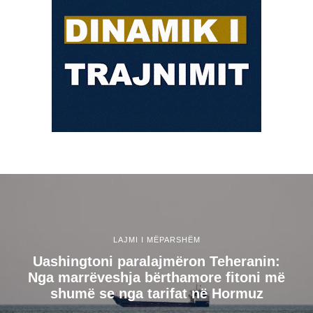
LAJMI I MËPARSHËM
Uashingtoni paralajmëron Teheranin:
Nga marrëveshja bërthamore fitoni më
shumë se nga tarifat në Hormuz