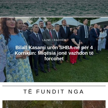
LAJMI I RADHËS
Bilall Kasami uron SHBA-në për 4
Korrikun: Miqësia jonë vazhdon të
forcohet
TË FUNDIT NGA