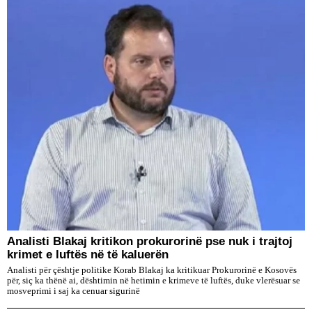
​Analisti Blakaj kritikon prokurorinë pse nuk i trajtoj
krimet e luftës në të kaluerën
Analisti për çështje politike Korab Blakaj ka kritikuar Prokurorinë e Kosovës
për, siç ka thënë ai, dështimin në hetimin e krimeve të luftës, duke vlerësuar se
mosveprimi i saj ka cenuar sigurinë