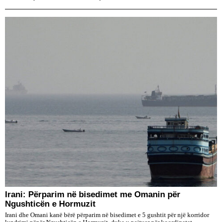
Irani: Përparim në bisedimet me Omanin për
Ngushticën e Hormuzit
Irani dhe Omani kanë bërë përparim në bisedimet e 5 gushtit për një korridor