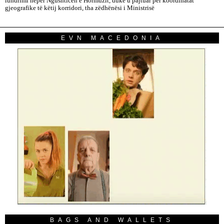
lundrimi nëpër Ngushticën e Hormuzit, duke u pajtuar për koordinatat
gjeografike të këtij korridori, tha zëdhënësi i Ministrisë
EVN MACEDONIA
BAGS AND WALLETS