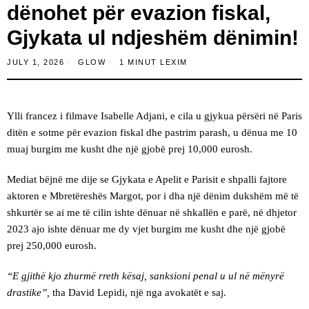
dënohet për evazion fiskal,
Gjykata ul ndjeshëm dënimin!
JULY 1, 2026
GLOW
1 MINUT LEXIM
Ylli francez i filmave Isabelle Adjani, e cila u gjykua përsëri në Paris
ditën e sotme për evazion fiskal dhe pastrim parash, u dënua me 10
muaj burgim me kusht dhe një gjobë prej 10,000 eurosh.
Mediat bëjnë me dije se Gjykata e Apelit e Parisit e shpalli fajtore
aktoren e Mbretëreshës Margot, por i dha një dënim dukshëm më të
shkurtër se ai me të cilin ishte dënuar në shkallën e parë, në dhjetor
2023 ajo ishte dënuar me dy vjet burgim me kusht dhe një gjobë
prej 250,000 eurosh.
“E gjithë kjo zhurmë rreth kësaj, sanksioni penal u ul në mënyrë
drastike”,
tha David Lepidi, një nga avokatët e saj.