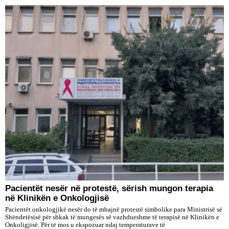
Pacientët nesër në protestë, sërish mungon terapia
në Klinikën e Onkologjisë
Pacientët onkologjikë nesër do të mbajnë protestë simbolike para Ministrisë së
Shëndetësisë për shkak të mungesës së vazhdueshme të terapisë në Klinikën e
Onkoligjisë. Për të mos u ekspozuar ndaj temperaturave të