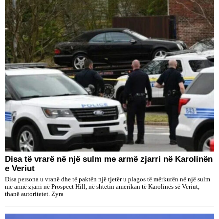
Disa të vrarë në një sulm me armë zjarri në Karolinën
e Veriut
Disa persona u vranë dhe të paktën një tjetër u plagos të mërkurën në një sulm
me armë zjarri në Prospect Hill, në shtetin amerikan të Karolinës së Veriut,
thanë autoritetet. Zyra