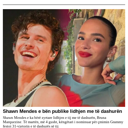
​Shawn Mendes e bën publike lidhjen me të dashurën
Shawn Mendes e ka bërë zyrtare lidhjen e tij me të dashurën, Bruna
Marquezine. Të martën, më 4 gusht, këngëtari i nominuar për çmimin Grammy
festoi 31-vjetorin e të dashurës së tij