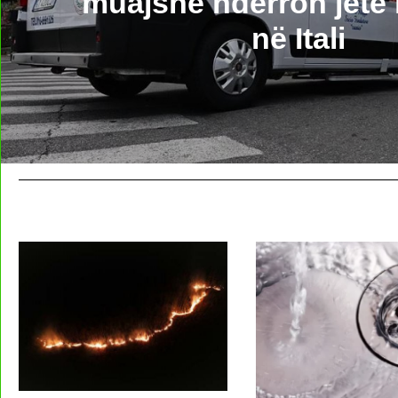
muajshe ndërron jetë 
në Itali