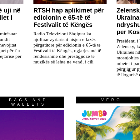
 uji në
RTSH hap aplikimet për
Zelensk
let i
edicionin e 65-të të
Ukraina
Festivalit të Këngës
ndryshu
për Ko
rmirësuar
Radio Televizioni Shqiptar ka
undit
njoftuar zyrtarisht nisjen e fazës
Presidenti 
nevojitet
përgatitore për edicionin e 65-të të
Zelensky, k
gurt për t’u
Festivalit të Këngës, ngjarjes më të
Ukrainës n
rejtorisë për
rëndësishme dhe prestigjioze të
mosnjohjes 
muzikës së lehtë në vend, i cili
mbetet i pa
përgjigjur 
të llogarisë
BAGS AND
VERO
WALLETS