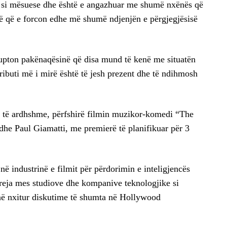
on si mësuese dhe është e angazhuar me shumë nxënës që
jë që e forcon edhe më shumë ndjenjën e përgjegjësisë
upton pakënaqësinë që disa mund të kenë me situatën
ributi më i mirë është të jesh prezent dhe të ndihmosh
tij të ardhshme, përfshirë filmin muzikor-komedi “The
he Paul Giamatti, me premierë të planifikuar për 3
në industrinë e filmit për përdorimin e inteligjencës
 reja mes studiove dhe kompanive teknologjike si
në nxitur diskutime të shumta në Hollywood