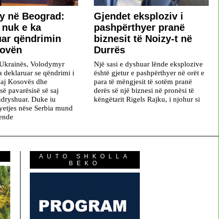
y në Beograd:
Gjendet eksploziv i
 nuk e ka
pashpërthyer pranë
ar qëndrimin
biznesit të Noizy-t në
sovën
Durrës
i Ukrainës, Volodymyr
Një sasi e dyshuar lënde eksplozive
a deklaruar se qëndrimi i
është gjetur e pashpërthyer në orët e
daj Kosovës dhe
para të mëngjesit të sotëm pranë
së pavarësisë së saj
derës së një biznesi në pronësi të
ndryshuar. Duke iu
këngëtarit Rigels Rajku, i njohur si
pyetjes nëse Serbia mund
 ende
AUTO SHKOLLA
BEKO