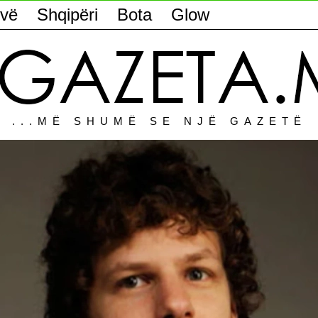
vë
Shqipëri
Bota
Glow
...MË SHUMË SE NJË GAZETË