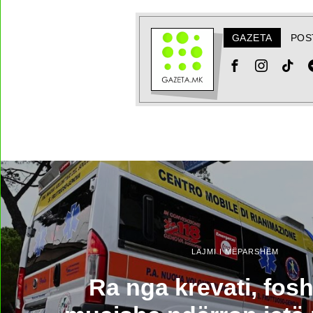
GAZETA
POS
LAJMI I MËPARSHËM
Ra nga krevati, fos