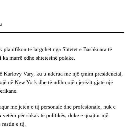
M
k planifikon të largohet nga Shtetet e Bashkuara të
 ka marrë edhe shtetësinë polake.
në Karlovy Vary, ku u nderua me një çmim presidencial,
rojë në New York dhe të ndihmojë njerëzit gjatë një
merikane.
aqur me jetën e tij personale dhe profesionale, nuk e
 vetëm për shkak të politikës, duke e quajtur një
rastin e tij.