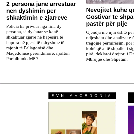
2 persona janë arrestuar
Nevojitet kohë që
nën dyshimin për
Gostivar të shpal
shkaktimin e zjarreve
pastër për pije
Policia ka privuar nga liria dy
persona, të dyshuar se kanë
Gjendja me ujin është pë
shkaktuar zjarre në hapësira të
ndjeshëm dhe analizat e f
hapura në pjesë të ndryshme të
tregojnë përmirësim, por 
rajonit të Pellagonisë dhe
kohë që ai të shpallet i si
Maqedonisë perëndimore, njofton
pirë, deklaroi drejtori i D
Portalb.mk. Më 7
Mbrojtje dhe Shpëtim,
EVN MACEDONIA