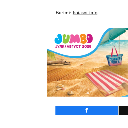
Burimi:
botasot.info