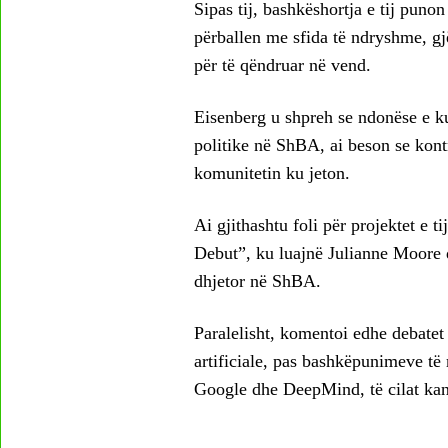
Sipas tij, bashkëshortja e tij pun
përballen me sfida të ndryshme, g
për të qëndruar në vend.
Eisenberg u shpreh se ndonëse e k
politike në ShBA, ai beson se kont
komunitetin ku jeton.
Ai gjithashtu foli për projektet e 
Debut”, ku luajnë Julianne Moore d
dhjetor në ShBA.
Paralelisht, komentoi edhe debatet 
artificiale, pas bashkëpunimeve të
Google dhe DeepMind, të cilat ka