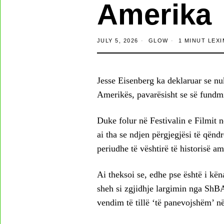
Amerika
JULY 5, 2026
GLOW
1 MINUT LEXI
Jesse Eisenberg ka deklaruar se nu
Amerikës, pavarësisht se së fundmi
Duke folur në Festivalin e Filmit 
ai tha se ndjen përgjegjësi të qënd
periudhe të vështirë të historisë a
Ai theksoi se, edhe pse është i kën
sheh si zgjidhje largimin nga ShBA
vendim të tillë ‘të panevojshëm’ në 