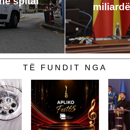
në spital
miliardë
TË FUNDIT NGA