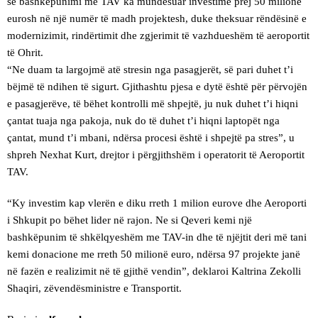
se bashkëpunimi me TAV ka mundësuar investime prej 50 milionë
eurosh në një numër të madh projektesh, duke theksuar rëndësinë e
modernizimit, rindërtimit dhe zgjerimit të vazhdueshëm të aeroportit
të Ohrit.
“Ne duam ta largojmë atë stresin nga pasagjerët, së pari duhet t’i
bëjmë të ndihen të sigurt. Gjithashtu pjesa e dytë është për përvojën
e pasagjerëve, të bëhet kontrolli më shpejtë, ju nuk duhet t’i hiqni
çantat tuaja nga pakoja, nuk do të duhet t’i hiqni laptopët nga
çantat, mund t’i mbani, ndërsa procesi është i shpejtë pa stres”, u
shpreh Nexhat Kurt, drejtor i përgjithshëm i operatorit të Aeroportit
TAV.
“Ky investim kap vlerën e diku rreth 1 milion eurove dhe Aeroporti
i Shkupit po bëhet lider në rajon. Ne si Qeveri kemi një
bashkëpunim të shkëlqyeshëm me TAV-in dhe të njëjtit deri më tani
kemi donacione me rreth 50 milionë euro, ndërsa 97 projekte janë
në fazën e realizimit në të gjithë vendin”, deklaroi Kaltrina Zekolli
Shaqiri, zëvendësministre e Transportit.