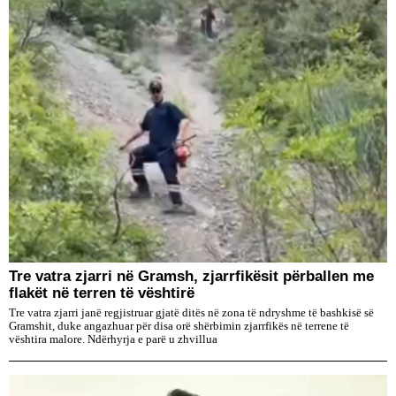
Tre vatra zjarri në Gramsh, zjarrfikësit përballen me
flakët në terren të vështirë
Tre vatra zjarri janë regjistruar gjatë ditës në zona të ndryshme të bashkisë së
Gramshit, duke angazhuar për disa orë shërbimin zjarrfikës në terrene të
vështira malore. Ndërhyrja e parë u zhvillua