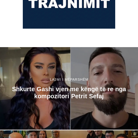
LAJMI I MËPARSHËM
Shkurte Gashi vjen me këngë të re nga
kompozitori Petrit Sefaj