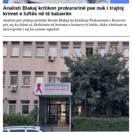
​Analisti Blakaj kritikon prokurorinë pse nuk i trajtoj
krimet e luftës në të kaluerën
Analisti për çështje politike Korab Blakaj ka kritikuar Prokurorinë e Kosovës
për, siç ka thënë ai, dështimin në hetimin e krimeve të luftës, duke vlerësuar se
mosveprimi i saj ka cenuar sigurinë