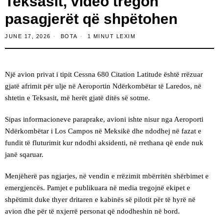
Teksasit, video tregon
pasagjerët që shpëtohen
JUNE 17, 2026
BOTA
1 MINUT LEXIM
Një avion privat i tipit Cessna 680 Citation Latitude është rrëzuar
gjatë afrimit për ulje në Aeroportin Ndërkombëtar të Laredos, në
shtetin e Teksasit, më herët gjatë ditës së sotme.
Sipas informacioneve paraprake, avioni ishte nisur nga Aeroporti
Ndërkombëtar i Los Campos në Meksikë dhe ndodhej në fazat e
fundit të fluturimit kur ndodhi aksidenti, në rrethana që ende nuk
janë sqaruar.
Menjëherë pas ngjarjes, në vendin e rrëzimit mbërritën shërbimet e
emergjencës. Pamjet e publikuara në media tregojnë ekipet e
shpëtimit duke thyer dritaren e kabinës së pilotit për të hyrë në
avion dhe për të nxjerrë personat që ndodheshin në bord.