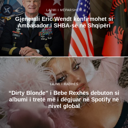
LAJMI I MËPARSHËM
Gjenerali Eric Wendt konfirmohet si
Ambasador i SHBA-së në Shqipëri
LAJMI I RADHËS
“Dirty Blonde” i Bebe Rexhës debuton si
albumi i tretë më i dëgjuar në Spotify në
nivel global