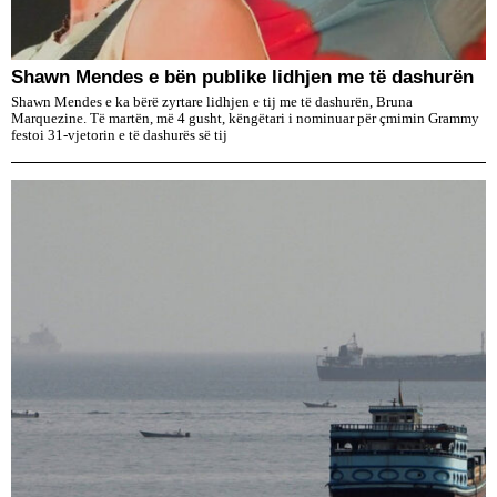
​Shawn Mendes e bën publike lidhjen me të dashurën
Shawn Mendes e ka bërë zyrtare lidhjen e tij me të dashurën, Bruna
Marquezine. Të martën, më 4 gusht, këngëtari i nominuar për çmimin Grammy
festoi 31-vjetorin e të dashurës së tij