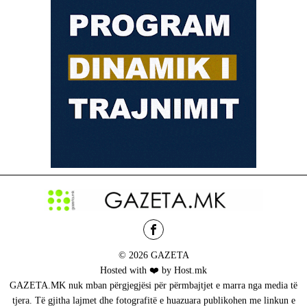
© 2026 GAZETA
Hosted with ❤️ by Host.mk
GAZETA.MK nuk mban përgjegjësi për përmbajtjet e marra nga media të
tjera. Të gjitha lajmet dhe fotografitë e huazuara publikohen me linkun e