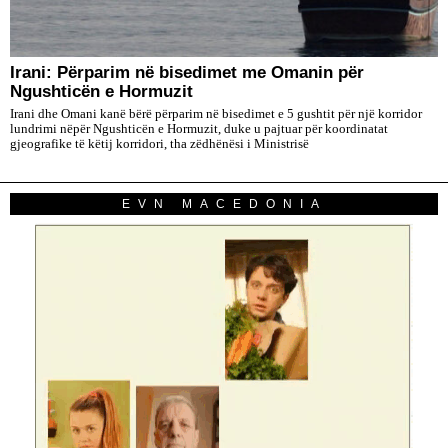
Irani: Përparim në bisedimet me Omanin për
Ngushticën e Hormuzit
Irani dhe Omani kanë bërë përparim në bisedimet e 5 gushtit për një korridor
lundrimi nëpër Ngushticën e Hormuzit, duke u pajtuar për koordinatat
gjeografike të këtij korridori, tha zëdhënësi i Ministrisë
EVN MACEDONIA