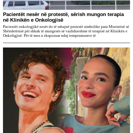
Pacientët nesër në protestë, sërish mungon terapia
në Klinikën e Onkologjisë
Pacientët onkologjikë nesër do të mbajnë protestë simbolike para Ministrisë së
Shëndetësisë për shkak të mungesës së vazhdueshme të terapisë në Klinikën e
Onkoligjisë. Për të mos u ekspozuar ndaj temperaturave të