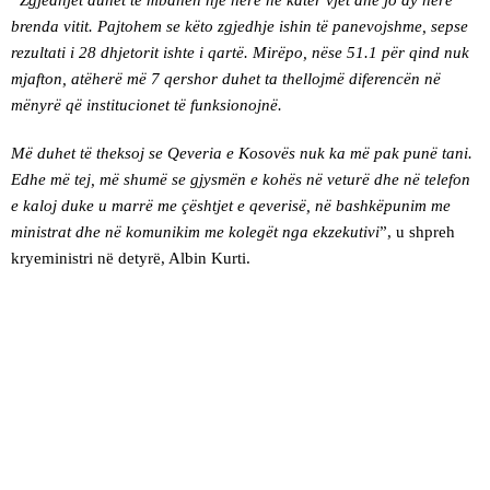
“Zgjedhjet duhet të mbahen një herë në katër vjet dhe jo dy herë
brenda vitit. Pajtohem se këto zgjedhje ishin të panevojshme, sepse
rezultati i 28 dhjetorit ishte i qartë. Mirëpo, nëse 51.1 për qind nuk
mjafton, atëherë më 7 qershor duhet ta thellojmë diferencën në
mënyrë që institucionet të funksionojnë.
Më duhet të theksoj se Qeveria e Kosovës nuk ka më pak punë tani.
Edhe më tej, më shumë se gjysmën e kohës në veturë dhe në telefon
e kaloj duke u marrë me çështjet e qeverisë, në bashkëpunim me
ministrat dhe në komunikim me kolegët nga ekzekutivi
”, u shpreh
kryeministri në detyrë, Albin Kurti.