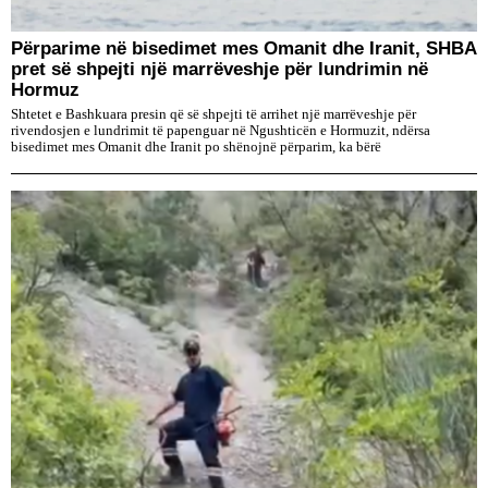
Përparime në bisedimet mes Omanit dhe Iranit, SHBA
pret së shpejti një marrëveshje për lundrimin në
Hormuz
Shtetet e Bashkuara presin që së shpejti të arrihet një marrëveshje për
rivendosjen e lundrimit të papenguar në Ngushticën e Hormuzit, ndërsa
bisedimet mes Omanit dhe Iranit po shënojnë përparim, ka bërë