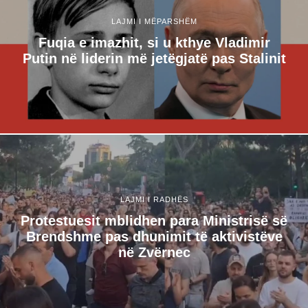
LAJMI I MËPARSHËM
Fuqia e imazhit, si u kthye Vladimir
Putin në liderin më jetëgjatë pas Stalinit
LAJMI I RADHËS
Protestuesit mblidhen para Ministrisë së
Brendshme pas dhunimit të aktivistëve
në Zvërnec