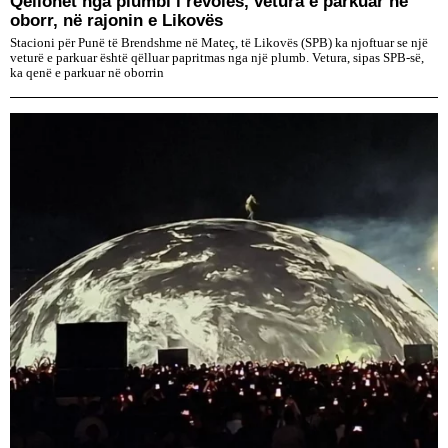
Qëllohet nga plumbi i revoles, vetura e parkuar në
oborr, në rajonin e Likovës
Stacioni për Punë të Brendshme në Mateç, të Likovës (SPB) ka njoftuar se një
veturë e parkuar është qëlluar papritmas nga një plumb. Vetura, sipas SPB-së,
ka qenë e parkuar në oborrin