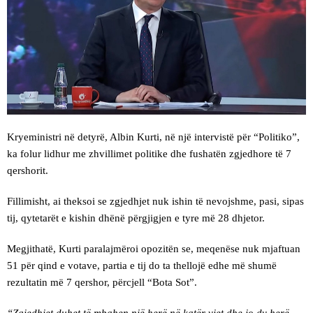
Kryeministri në detyrë, Albin Kurti, në një intervistë për “Politiko”,
ka folur lidhur me zhvillimet politike dhe fushatën zgjedhore të 7
qershorit.
Fillimisht, ai theksoi se zgjedhjet nuk ishin të nevojshme, pasi, sipas
tij, qytetarët e kishin dhënë përgjigjen e tyre më 28 dhjetor.
Megjithatë, Kurti paralajmëroi opozitën se, meqenëse nuk mjaftuan
51 për qind e votave, partia e tij do ta thellojë edhe më shumë
rezultatin më 7 qershor, përcjell “Bota Sot”.