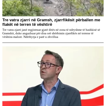
Tre vatra zjarri në Gramsh, zjarrfikësit përballen me
flakët në terren të vështirë
Tre vatra zjarri janë regjistruar gjatë ditës në zona të ndryshme të bashkisë së
Gramshit, duke angazhuar për disa orë shërbimin zjarrfikës në terrene të
vështira malore. Ndërhyrja e parë u zhvillua