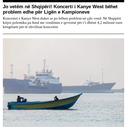
Jo vetëm në Shqipëri! Koncerti i Kanye West bëhet
problem edhe për Ligën e Kampioneve
Koncertet e Kanye West duket se po bëhen problem në çdo vend. Në Shqipëri
krijoi polemika pa fund me vendimin e qeverisë për t’i dhënë 4,2 milionë euro
këngëtarit për të zhvilluar koncertin