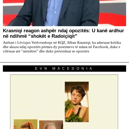
​Krasniqi reagon ashpër ndaj opozitës: U kanë ardhur
në ndihmë “shokët e Radoiçiqit”
Anëtari i Lëvizjes Vetëvendosje në KQZ, Alban Krasniqi, ka adresuar kritika
dhe akuza ndaj opozitës përmes dy postimeve të ndara në Facebook, duke e
cilësuar atë “antishtet” dhe duke pretenduar se opozitës
EVN MACEDONIA