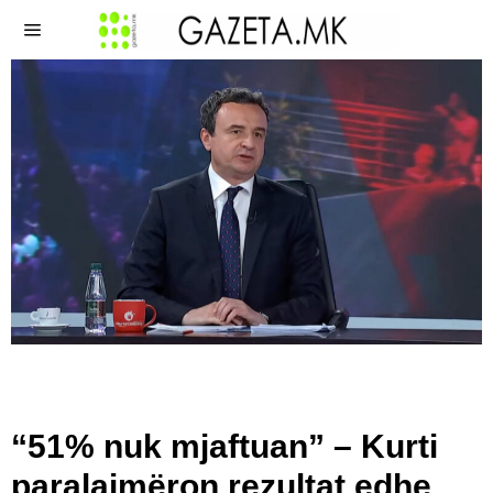
“51% nuk mjaftuan” – Kurti
paralajmëron rezultat edhe