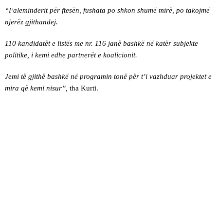
“Faleminderit për ftesën, fushata po shkon shumë mirë, po takojmë
njerëz gjithandej.
110 kandidatët e listës me nr. 116 janë bashkë në katër subjekte
politike, i kemi edhe partnerët e koalicionit.
Jemi të gjithë bashkë në programin tonë për t’i vazhduar projektet e
mira që kemi nisur”,
tha Kurti.