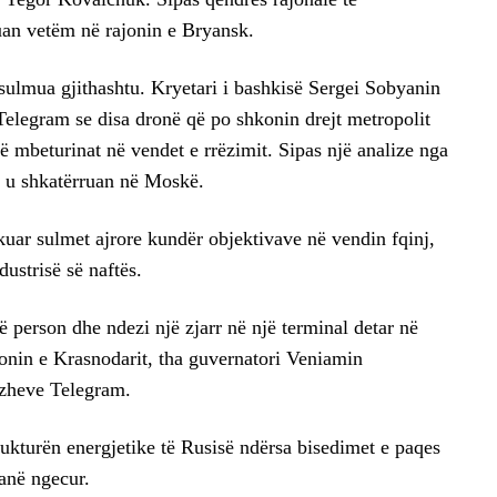
uan vetëm në rajonin e Bryansk.
ulmua gjithashtu. Kryetari i bashkisë Sergei Sobyanin
elegram se disa dronë që po shkonin drejt metropolit
ë mbeturinat në vendet e rrëzimit. Sipas një analize nga
ë u shkatërruan në Moskë.
kuar sulmet ajrore kundër objektivave në vendin fqinj,
dustrisë së naftës.
 person dhe ndezi një zjarr në një terminal detar në
jonin e Krasnodarit, tha guvernatori Veniamin
azheve Telegram.
ukturën energjetike të Rusisë ndërsa bisedimet e paqes
kanë ngecur.