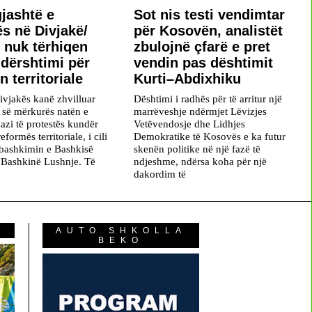
gjashtë e
Sot nis testi vendimtar
ës në Divjakë/
për Kosovën, analistët
 nuk tërhiqen
zbulojnë çfarë e pret
dërshtimi për
vendin pas dështimit
 territoriale
Kurti–Abdixhiku
ivjakës kanë zhvilluar
Dështimi i radhës për të arritur një
së mërkurës natën e
marrëveshje ndërmjet Lëvizjes
azi të protestës kundër
Vetëvendosje dhe Lidhjes
reformës territoriale, i cili
Demokratike të Kosovës e ka futur
bashkimin e Bashkisë
skenën politike në një fazë të
 Bashkinë Lushnje. Të
ndjeshme, ndërsa koha për një
dakordim të
AUTO SHKOLLA
BEKO