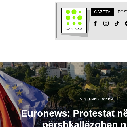
GAZETA
POS
LAJMI I MËPARSHËM
Euronews: Protestat në
përshkallëzohen n