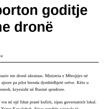
orton goditje
e dronë
IM
 masiv me dronë ukrainas. Ministria e Mbrojtjes në
 ajrore pa pilot brenda dymbëdhjetë orëve. Këto u
jonesh, kryesisht në Rusinë qendrore.
vra në një fshat pranë kufirit, sipas guvernatorit lokal.
oi Yegor Kovalchuk. Sipas qendrës rajonale të