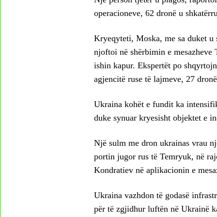
operacioneve, 62 dronë u shkatërr
Kryeqyteti, Moska, me sa duket u s
njoftoi në shërbimin e mesazheve T
ishin kapur. Ekspertët po shqyrtojn
agjencitë ruse të lajmeve, 27 dron
Ukraina kohët e fundit ka intensifi
duke synuar kryesisht objektet e in
Një sulm me dron ukrainas vrau një
portin jugor rus të Temryuk, në ra
Kondratiev në aplikacionin e mes
Ukraina vazhdon të godasë infrastr
për të zgjidhur luftën në Ukrainë 