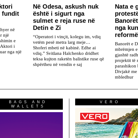
ktori
​Në Odesa, askush nuk
Nata e 
 fundit
është i sigurt nga
protest
sulmet e reja ruse në
Banorët
Detin e Zi
nga kun
thyer në
reformën
r një
“Operatori i vinçit, kolegu im, vdiq
yshimin e
vetëm pesë metra larg meje…
Banorët e D
Aktori i
Shoferi mbeti në kabinë. Edhe ai
mbrëmjen e 
fuar nga një
vdiq.” Svitlana Halchenko dridhet
gjashtë radh
teksa kujton raketën balistike ruse që
projektit të 
shpërtheu në vendin e saj
parashikon 
Divjakë me
mbledhur
BAGS AND
VERO
WALLETS