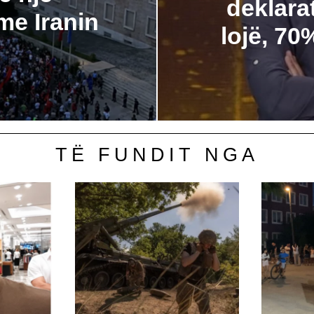
deklara
me Iranin
lojë, 7
TË FUNDIT NGA