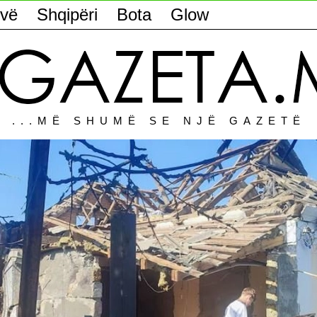
vë
Shqipëri
Bota
Glow
...MË SHUMË SE NJË GAZETË