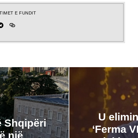
TIMET E FUNDIT
U elimin
 Shqipëri
‘Ferma VI
ë një