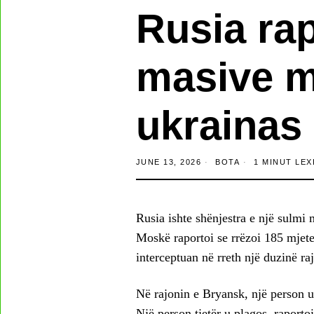
Rusia rap
masive m
ukrainas
JUNE 13, 2026
BOTA
1 MINUT LEX
Rusia ishte shënjestra e një sulmi
Moskë raportoi se rrëzoi 185 mjete
interceptuan në rreth një duzinë ra
Në rajonin e Bryansk, një person u 
Një person tjetër u plagos, raport