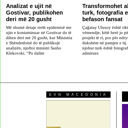
Analizat e ujit në
Transformohet a
Gostivar, publikohen
turk, fotografia e
deri më 20 gusht
befason fansat
Më shumë detaje rreth epidemisë me
Çağatay Ulusoy është rik
ujin e kontaminuar në Gostivar do të
vëmendje, këtë herë jo pë
dihen deri më 20 gusht, kur Ministria
projekt të ri, por për ndr
e Shëndetësisë do të publikojë
dukshëm në pamjen e tij. 
analizën, njoftoi ministri Sasho
njohur turk është fotogra
Klekovski. “Po dalim
admirues
EVN MACEDONIA