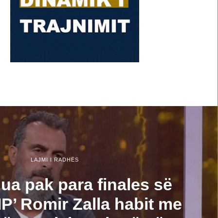
LAJMI I RADHËS
ua pak para finales së
P’ Romir Zalla habit me