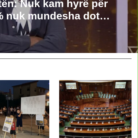
tën: Nuk kam hyrë për
0% nuk mundesha dot…