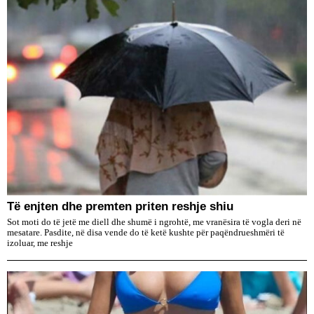
Të enjten dhe premten priten reshje shiu
Sot moti do të jetë me diell dhe shumë i ngrohtë, me vranësira të vogla deri në
mesatare. Pasdite, në disa vende do të ketë kushte për paqëndrueshmëri të
izoluar, me reshje