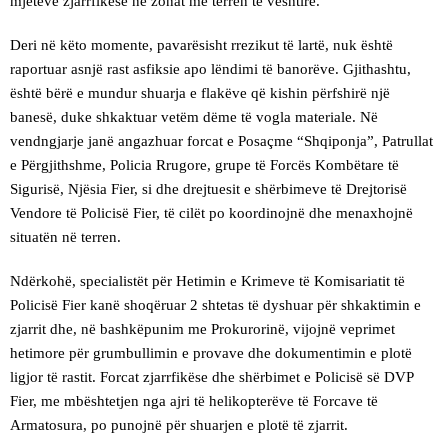
mjeteve zjarrfikëse në zonat me terren të vështirë.
Deri në këto momente, pavarësisht rrezikut të lartë, nuk është
raportuar asnjë rast asfiksie apo lëndimi të banorëve. Gjithashtu,
është bërë e mundur shuarja e flakëve që kishin përfshirë një
banesë, duke shkaktuar vetëm dëme të vogla materiale. Në
vendngjarje janë angazhuar forcat e Posaçme “Shqiponja”, Patrullat
e Përgjithshme, Policia Rrugore, grupe të Forcës Kombëtare të
Sigurisë, Njësia Fier, si dhe drejtuesit e shërbimeve të Drejtorisë
Vendore të Policisë Fier, të cilët po koordinojnë dhe menaxhojnë
situatën në terren.
Ndërkohë, specialistët për Hetimin e Krimeve të Komisariatit të
Policisë Fier kanë shoqëruar 2 shtetas të dyshuar për shkaktimin e
zjarrit dhe, në bashkëpunim me Prokurorinë, vijojnë veprimet
hetimore për grumbullimin e provave dhe dokumentimin e plotë
ligjor të rastit. Forcat zjarrfikëse dhe shërbimet e Policisë së DVP
Fier, me mbështetjen nga ajri të helikopterëve të Forcave të
Armatosura, po punojnë për shuarjen e plotë të zjarrit.