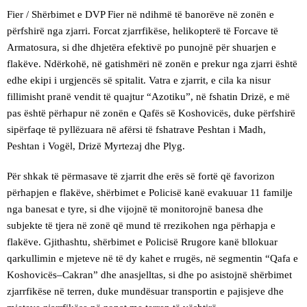
Fier / Shërbimet e DVP Fier në ndihmë të banorëve në zonën e
përfshirë nga zjarri. Forcat zjarrfikëse, helikopterë të Forcave të
Armatosura, si dhe dhjetëra efektivë po punojnë për shuarjen e
flakëve. Ndërkohë, në gatishmëri në zonën e prekur nga zjarri është
edhe ekipi i urgjencës së spitalit. Vatra e zjarrit, e cila ka nisur
fillimisht pranë vendit të quajtur “Azotiku”, në fshatin Drizë, e më
pas është përhapur në zonën e Qafës së Koshovicës, duke përfshirë
sipërfaqe të pyllëzuara në afërsi të fshatrave Peshtan i Madh,
Peshtan i Vogël, Drizë Myrtezaj dhe Plyg.
Për shkak të përmasave të zjarrit dhe erës së fortë që favorizon
përhapjen e flakëve, shërbimet e Policisë kanë evakuuar 11 familje
nga banesat e tyre, si dhe vijojnë të monitorojnë banesa dhe
subjekte të tjera në zonë që mund të rrezikohen nga përhapja e
flakëve. Gjithashtu, shërbimet e Policisë Rrugore kanë bllokuar
qarkullimin e mjeteve në të dy kahet e rrugës, në segmentin “Qafa e
Koshovicës–Cakran” dhe anasjelltas, si dhe po asistojnë shërbimet
zjarrfikëse në terren, duke mundësuar transportin e pajisjeve dhe