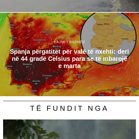
LAJMI I RADHËS
Spanja përgatitet për valë të nxehti: deri
në 44 gradë Celsius para se të mbarojë
e marta
TË FUNDIT NGA