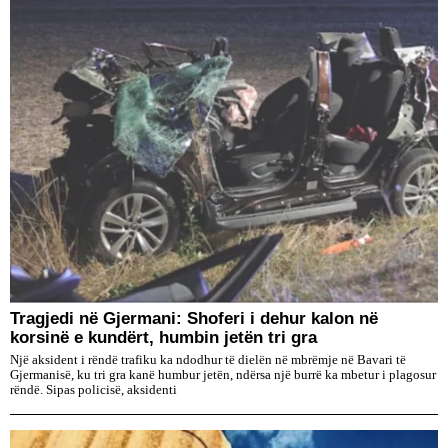
Tragjedi në Gjermani: Shoferi i dehur kalon në
korsinë e kundërt, humbin jetën tri gra
Një aksident i rëndë trafiku ka ndodhur të dielën në mbrëmje në Bavari të
Gjermanisë, ku tri gra kanë humbur jetën, ndërsa një burrë ka mbetur i plagosur
rëndë. Sipas policisë, aksidenti