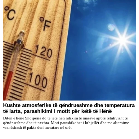
Kushte atmosferike të qëndrueshme dhe temperatura
të larta, parashikimi i motit për këtë të Hënë
Ditën e hënë Shqipëria do të jetë nën ndikim të masave ajrore relativisht të
qëndrueshme dhe të nxehta. Moti parashikohet i kthjellët dhe me alternime
vranësirash të pakta deri mesatare në orët