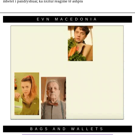
mbetet i pandryshuar, ka nxitur reagime të ashpra
EVN MACEDONIA
BAGS AND WALLETS