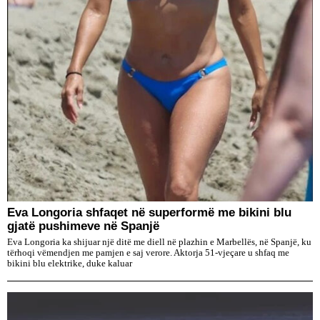
Eva Longoria shfaqet në superformë me bikini blu
gjatë pushimeve në Spanjë
Eva Longoria ka shijuar një ditë me diell në plazhin e Marbellës, në Spanjë, ku
tërhoqi vëmendjen me pamjen e saj verore. Aktorja 51-vjeçare u shfaq me
bikini blu elektrike, duke kaluar