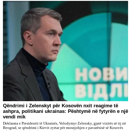
Qëndrimi i Zelenskyt për Kosovën nxit reagime të
ashpra, politikani ukrainas: Pështymë në fytyrën e një
vendi mik
Deklarata e Presidentit të Ukrainës, Volodymyr Zelensky, gjatë vizitës së tij në
Beograd, se qëndrimi i Kievit zyrtar për mosnjohjen e pavarësisë së Kosovës