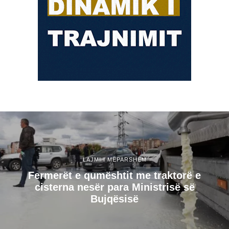
LAJMI I MËPARSHËM
​Fermerët e qumështit me traktorë e
cisterna nesër para Ministrisë së
Bujqësisë