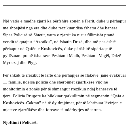
Një vatër e madhe zjarri ka përfshirë zonën e Fierit, duke u përhapur
me shpejtësi nga era dhe duke rrezikuar disa fshatra dhe banesa.
Sipas Policisë së Shtetit, vatra e zjarrit ka nisur fillimisht pranë
vendit të quajtur “Azotiku”, në fshatin Drizë, dhe më pas është
përhapur në Qafën e Koshovicës, duke përfshirë sipërfaqe të
pyllëzuara pranë fshatrave Peshtan i Madh, Peshtan i Vogël, Drizë
Myrtezaj dhe Plyg.
Për shkak të rrezikut të lartë dhe përhapjes së flakëve, janë evakuuar
11 familje, ndërsa policia dhe shërbimet zjarrfikëse vijojnë
monitorimin e zonës për të shmangur rrezikun ndaj banesave të
tjera. Policia Rrugore ka bllokuar qarkullimin në segmentin “Qafa e
Koshovicës–Cakran” në të dy drejtimet, për të lehtësuar lëvizjen e
mjeteve zjarrfikëse dhe forcave të ndërhyrjes në terren.
Njoftimi i Policisë: