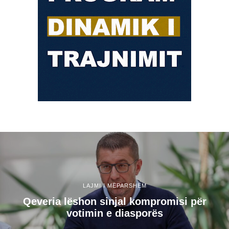
LAJMI I MËPARSHËM
Qeveria lëshon sinjal kompromisi për
votimin e diasporës