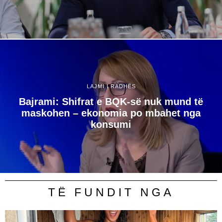
LAJMI I RADHËS
Bajrami: Shifrat e BQK-së nuk mund të
maskohen – ekonomia po mbahet nga
konsumi
TË FUNDIT NGA