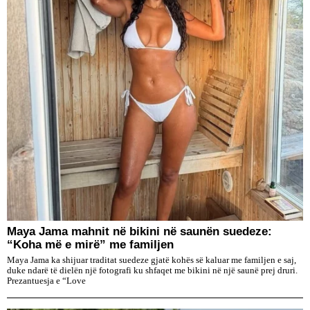
Maya Jama mahnit në bikini në saunën suedeze:
“Koha më e mirë” me familjen
Maya Jama ka shijuar traditat suedeze gjatë kohës së kaluar me familjen e saj,
duke ndarë të dielën një fotografi ku shfaqet me bikini në një saunë prej druri.
Prezantuesja e “Love