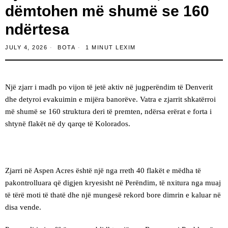
dëmtohen më shumë se 160
ndërtesa
JULY 4, 2026
BOTA
1 MINUT LEXIM
Një zjarr i madh po vijon të jetë aktiv në jugperëndim të Denverit
dhe detyroi evakuimin e mijëra banorëve. Vatra e zjarrit shkatërroi
më shumë se 160 struktura deri të premten, ndërsa erërat e forta i
shtynë flakët në dy qarqe të Kolorados.
Zjarri në Aspen Acres është një nga rreth 40 flakët e mëdha të
pakontrolluara që digjen kryesisht në Perëndim, të nxitura nga muaj
të tërë moti të thatë dhe një mungesë rekord bore dimrin e kaluar në
disa vende.