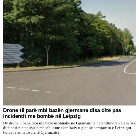
Drone të parë mbi bazën gjermane disa ditë pas
incidentit me bombë në Leipzig
Dy dronë u panë mbi një bazë ushtarake në Gjermaninë perëndimore vetëm pak
ditë pasi një pajisje e mbushur me eksploziv u gjet në aeroportin e Leipzigut.
Forcat e armatosura të Gjermanisë