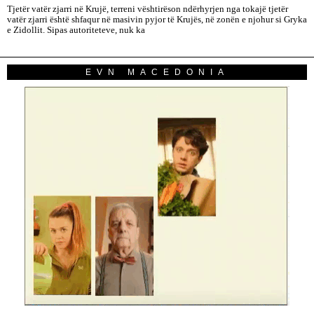
Tjetër vatër zjarri në Krujë, terreni vështirëson ndërhyrjen nga tokajë tjetër
vatër zjarri është shfaqur në masivin pyjor të Krujës, në zonën e njohur si Gryka
e Zidollit. Sipas autoriteteve, nuk ka
EVN MACEDONIA