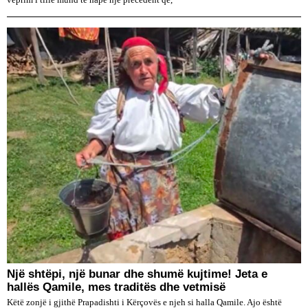
veprim i tillë mund të hapë një precedent që,
Një shtëpi, një bunar dhe shumë kujtime! Jeta e
hallës Qamile, mes traditës dhe vetmisë
Këtë zonjë i gjithë Prapadishti i Kërçovës e njeh si halla Qamile. Ajo është