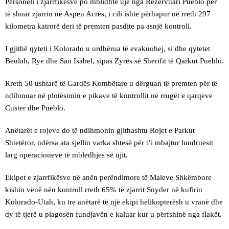
Personeli i zjarrfikësve po mblidhte ujë nga Rezervuari Pueblo për
të shuar zjarrin në Aspen Acres, i cili ishte përhapur në rreth 297
kilometra katrorë deri të premten pasdite pa asnjë kontroll.
I gjithë qyteti i Kolorado u urdhërua të evakuohej, si dhe qytetet
Beulah, Rye dhe San Isabel, sipas Zyrës së Sherifit të Qarkut Pueblo.
Rreth 50 ushtarë të Gardës Kombëtare u dërguan të premten për të
ndihmuar në plotësimin e pikave të kontrollit në rrugët e qarqeve
Custer dhe Pueblo.
Anëtarët e rojeve do të ndihmonin gjithashtu Rojet e Parkut
Shtetëror, ndërsa ata sjellin varka shtesë për t’i mbajtur lundruesit
larg operacioneve të mbledhjes së ujit.
Ekipet e zjarrfikësve në anën perëndimore të Maleve Shkëmbore
kishin vënë nën kontroll rreth 65% të zjarrit Snyder në kufirin
Kolorado-Utah, ku tre anëtarë të një ekipi helikopterësh u vranë dhe
dy të tjerë u plagosën fundjavën e kaluar kur u përfshinë nga flakët.