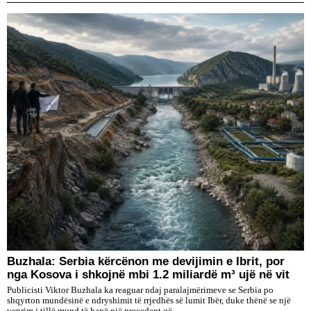
Buzhala: Serbia kërcënon me devijimin e Ibrit, por
nga Kosova i shkojnë mbi 1.2 miliardë m³ ujë në vit
Publicisti Viktor Buzhala ka reaguar ndaj paralajmërimeve se Serbia po
shqyrton mundësinë e ndryshimit të rrjedhës së lumit Ibër, duke thënë se një