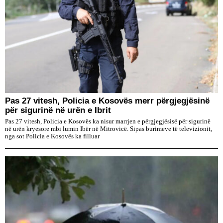
Pas 27 vitesh, Policia e Kosovës merr përgjegjësinë
për sigurinë në urën e Ibrit
Pas 27 vitesh, Policia e Kosovës ka nisur marrjen e përgjegjësisë për sigurinë
në urën kryesore mbi lumin Ibër në Mitrovicë. Sipas burimeve të televizionit,
nga sot Policia e Kosovës ka filluar