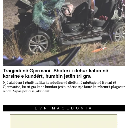
Tragjedi në Gjermani: Shoferi i dehur kalon në
korsinë e kundërt, humbin jetën tri gra
Një aksident i rëndë trafiku ka ndodhur të dielën në mbrëmje në Bavari të
Gjermanisë, ku tri gra kanë humbur jetën, ndërsa një burrë ka mbetur i plagosur
rëndë. Sipas policisë, aksidenti
EVN MACEDONIA