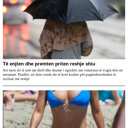
Të enjten dhe premten priten reshje shiu
Sot moti do të jetë me diell dhe shumë i ngrohtë, me vranësira të vogla deri në
mesatare. Pasdite, në disa vende do të ketë kushte për paqëndrueshmëri të
izoluar, me reshje