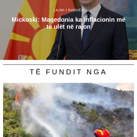
LAJMI I RADHËS
Mickoski: Maqedonia ka inflacionin më
të ulët në rajon
TË FUNDIT NGA