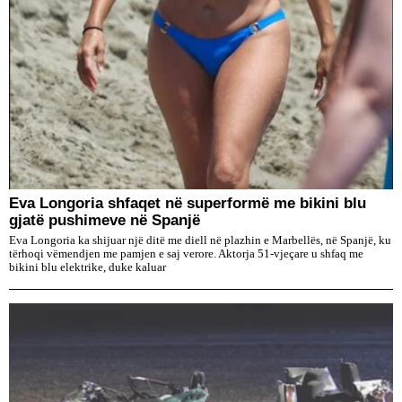
Eva Longoria shfaqet në superformë me bikini blu
gjatë pushimeve në Spanjë
Eva Longoria ka shijuar një ditë me diell në plazhin e Marbellës, në Spanjë, ku
tërhoqi vëmendjen me pamjen e saj verore. Aktorja 51-vjeçare u shfaq me
bikini blu elektrike, duke kaluar