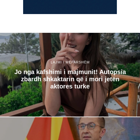
LAJMI I MËPARSHËM
Jo nga kafshimi i majmunit! Autopsia
zbardh shkaktarin që i mori jetën
aktores turke