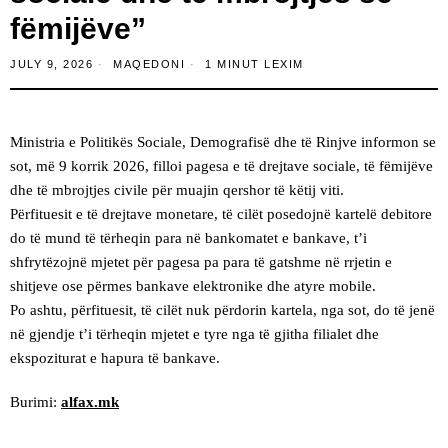
fëmijëve”
JULY 9, 2026
MAQEDONI
1 MINUT LEXIM
Ministria e Politikës Sociale, Demografisë dhe të Rinjve informon se
sot, më 9 korrik 2026, filloi pagesa e të drejtave sociale, të fëmijëve
dhe të mbrojtjes civile për muajin qershor të këtij viti.
Përfituesit e të drejtave monetare, të cilët posedojnë kartelë debitore
do të mund të tërheqin para në bankomatet e bankave, t’i
shfrytëzojnë mjetet për pagesa pa para të gatshme në rrjetin e
shitjeve ose përmes bankave elektronike dhe atyre mobile.
Po ashtu, përfituesit, të cilët nuk përdorin kartela, nga sot, do të jenë
në gjendje t’i tërheqin mjetet e tyre nga të gjitha filialet dhe
ekspoziturat e hapura të bankave.
Burimi:
alfax.mk