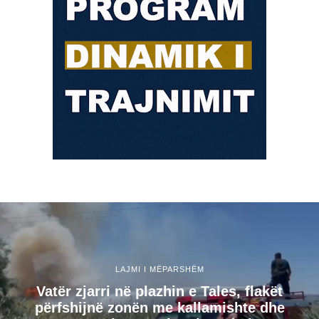
LAJMI I MËPARSHËM
Vatër zjarri në plazhin e Tales, flakët
përfshijnë zonën me kallamishte dhe