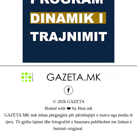
© 2026 GAZETA
Hosted with ❤️ by Host.mk
GAZETA.MK nuk mban përgjegjësi për përmbajtjet e marra nga media të
tjera. Të gjitha lajmet dhe fotografitë e huazuara publikohen me linkun e
burimit origjinal.