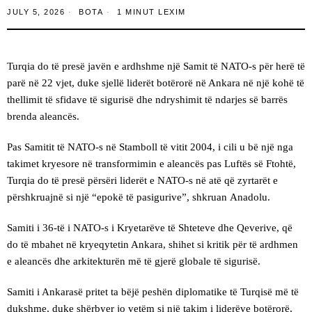
JULY 5, 2026
BOTA
1 MINUT LEXIM
Turqia do të presë javën e ardhshme një Samit të NATO-s për herë të
parë në 22 vjet, duke sjellë liderët botërorë në Ankara në një kohë të
thellimit të sfidave të sigurisë dhe ndryshimit të ndarjes së barrës
brenda aleancës.
Pas Samitit të NATO-s në Stamboll të vitit 2004, i cili u bë një nga
takimet kryesore në transformimin e aleancës pas Luftës së Ftohtë,
Turqia do të presë përsëri liderët e NATO-s në atë që zyrtarët e
përshkruajnë si një “epokë të pasigurive”, shkruan Anadolu.
Samiti i 36-të i NATO-s i Kryetarëve të Shteteve dhe Qeverive, që
do të mbahet në kryeqytetin Ankara, shihet si kritik për të ardhmen
e aleancës dhe arkitekturën më të gjerë globale të sigurisë.
Samiti i Ankarasë pritet ta bëjë peshën diplomatike të Turqisë më të
dukshme, duke shërbyer jo vetëm si një takim i liderëve botërorë,