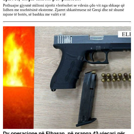
Pothuajse gjysmë milioni njerëz vlerësohet se vdesin çdo vit nga shkaqe që
lidhen me nxehtësinë ekstreme. Zjarret shkatërruese në Greqi dhe në shumë
rajone të botës, së bashku me valët e të
Dy operacione në Elbasan, në pranga 43-vjeçari për