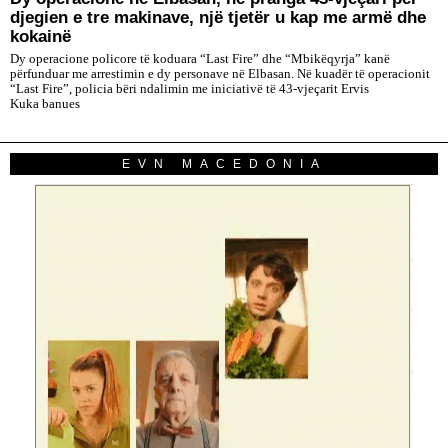
djegien e tre makinave, një tjetër u kap me armë dhe
kokainë
Dy operacione policore të koduara “Last Fire” dhe “Mbikëqyrja” kanë
përfunduar me arrestimin e dy personave në Elbasan. Në kuadër të operacionit
“Last Fire”, policia bëri ndalimin me iniciativë të 43-vjeçarit Ervis
Kuka banues
EVN MACEDONIA