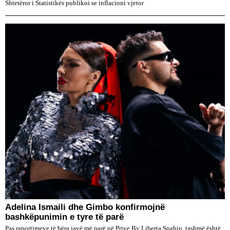
Shtetëror i Statistikës publikoi se inflacioni vjetor
Adelina Ismaili dhe Gimbo konfirmojnë
bashkëpunimin e tyre të parë
Pas raportimeve të bëra javë më parë në Prive By Liberta Spahiu, tashmë është