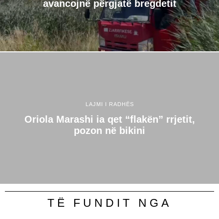
avancojnë përgjatë bregdetit
LAJMI I RADHËS
Oriola Marashi ia qet “flakën” rrjetit,
pozon në bikini
TË FUNDIT NGA