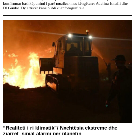
konfirmuar bashkëpunimi i parë muzikor mes këngëtares Adelina Ismaili dhe
DJ Gimbo. Dy artistët kanë publikuar fotografitë e
“Realiteti i ri klimatik”/ Nxehtësia ekstreme dhe
zjarret, sinjal alarmi për planetin