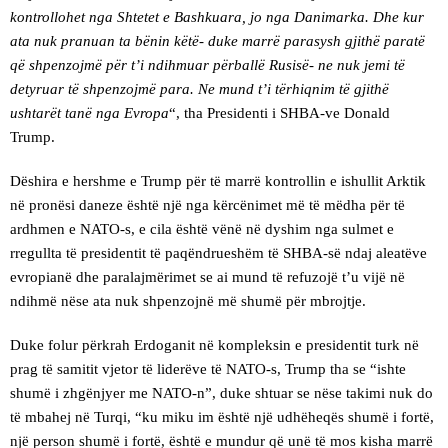
kontrollohet nga Shtetet e Bashkuara, jo nga Danimarka. Dhe kur
ata nuk pranuan ta bënin këtë- duke marrë parasysh gjithë paratë
që shpenzojmë për t’i ndihmuar përballë Rusisë- ne nuk jemi të
detyruar të shpenzojmë para. Ne mund t’i tërhiqnim të gjithë
ushtarët tanë nga Evropa
“, tha Presidenti i SHBA-ve Donald
Trump.
Dëshira e hershme e Trump për të marrë kontrollin e ishullit Arktik
në pronësi daneze është një nga kërcënimet më të mëdha për të
ardhmen e NATO-s, e cila është vënë në dyshim nga sulmet e
rregullta të presidentit të paqëndrueshëm të SHBA-së ndaj aleatëve
evropianë dhe paralajmërimet se ai mund të refuzojë t’u vijë në
ndihmë nëse ata nuk shpenzojnë më shumë për mbrojtje.
Duke folur përkrah Erdoganit në kompleksin e presidentit turk në
prag të samitit vjetor të liderëve të NATO-s, Trump tha se “ishte
shumë i zhgënjyer me NATO-n”, duke shtuar se nëse takimi nuk do
të mbahej në Turqi, “ku miku im është një udhëheqës shumë i fortë,
një person shumë i fortë, është e mundur që unë të mos kisha marrë