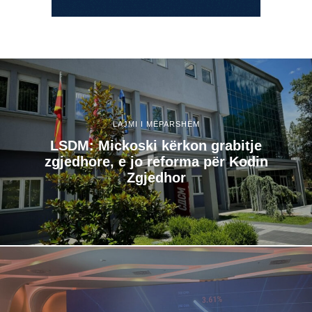
LAJMI I MËPARSHËM
LSDM: Mickoski kërkon grabitje
zgjedhore, e jo reforma për Kodin
Zgjedhor