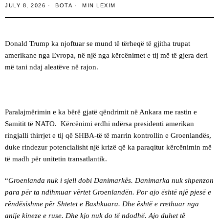
JULY 8, 2026
BOTA
MIN LEXIM
Donald Trump ka njoftuar se mund të tërheqë të gjitha trupat
amerikane nga Evropa, në një nga kërcënimet e tij më të gjera deri
më tani ndaj aleatëve në rajon.
Paralajmërimin e ka bërë gjatë qëndrimit në Ankara me rastin e
Samitit të NATO. Kërcënimi erdhi ndërsa presidenti amerikan
ringjalli thirrjet e tij që SHBA-të të marrin kontrollin e Groenlandës,
duke rindezur potencialisht një krizë që ka paraqitur kërcënimin më
të madh për unitetin transatlantik.
“
Groenlanda nuk i sjell dobi Danimarkës. Danimarka nuk shpenzon
para për ta ndihmuar vërtet Groenlandën. Por ajo është një pjesë e
rëndësishme për Shtetet e Bashkuara. Dhe është e rrethuar nga
anije kineze e ruse. Dhe kjo nuk do të ndodhë. Ajo duhet të