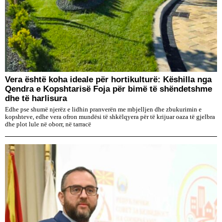
Vera është koha ideale për hortikulturë: Këshilla nga
Qendra e Kopshtarisë Foja për bimë të shëndetshme
dhe të harlisura
Edhe pse shumë njerëz e lidhin pranverën me mbjelljen dhe zbukurimin e
kopshteve, edhe vera ofron mundësi të shkëlqyera për të krijuar oaza të gjelbra
dhe plot lule në oborr, në tarracë