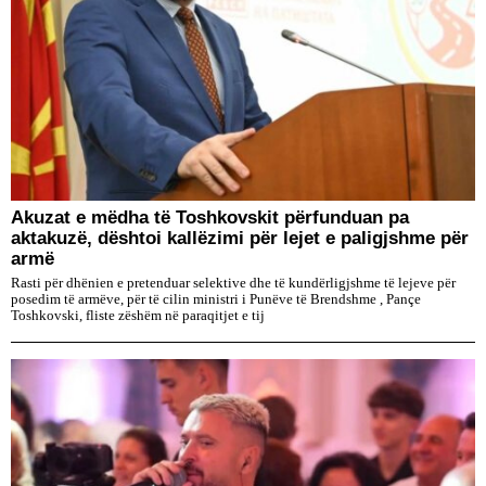
Akuzat e mëdha të Toshkovskit përfunduan pa
aktakuzë, dështoi kallëzimi për lejet e paligjshme për
armë
Rasti për dhënien e pretenduar selektive dhe të kundërligjshme të lejeve për
posedim të armëve, për të cilin ministri i Punëve të Brendshme , Pançe
Toshkovski, fliste zëshëm në paraqitjet e tij