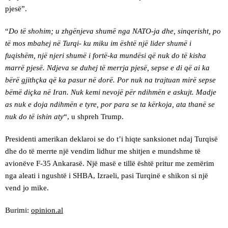
pjesë”.
“
Do të shohim; u zhgënjeva shumë nga NATO-ja dhe, sinqerisht, po
të mos mbahej në Turqi- ku miku im është një lider shumë i
fuqishëm, një njeri shumë i fortë-ka mundësi që nuk do të kisha
marrë pjesë. Ndjeva se duhej të merrja pjesë, sepse e di që ai ka
bërë gjithçka që ka pasur në dorë. Por nuk na trajtuan mirë sepse
bëmë diçka në Iran. Nuk kemi nevojë për ndihmën e askujt. Madje
as nuk e doja ndihmën e tyre, por para se ta kërkoja, ata thanë se
nuk do të ishin aty
“, u shpreh Trump.
Presidenti amerikan deklaroi se do t’i hiqte sanksionet ndaj Turqisë
dhe do të merrte një vendim lidhur me shitjen e mundshme të
avionëve F-35 Ankarasë. Një masë e tillë është pritur me zemërim
nga aleati i ngushtë i SHBA, Izraeli, pasi Turqinë e shikon si një
vend jo mike.
Burimi:
opinion.al