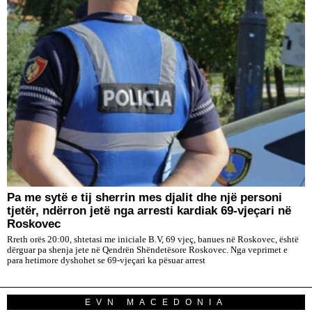
Pa me sytë e tij sherrin mes djalit dhe një personi
tjetër, ndërron jetë nga arresti kardiak 69-vjeçari në
Roskovec
Rreth orës 20:00, shtetasi me iniciale B.V, 69 vjeç, banues në Roskovec, është
dërguar pa shenja jete në Qendrën Shëndetësore Roskovec. Nga veprimet e
para hetimore dyshohet se 69-vjeçari ka pësuar arrest
EVN MACEDONIA