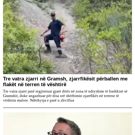
Tre vatra zjarri në Gramsh, zjarrfikësit përballen me
flakët në terren të vështirë
Tre vatra zjarri janë regjistruar gjatë ditës në zona të ndryshme të bashkisë së
Gramshit, duke angazhuar për disa orë shërbimin zjarrfikës në terrene të
vështira malore. Ndërhyrja e parë u zhvillua