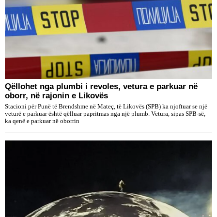
Qëllohet nga plumbi i revoles, vetura e parkuar në
oborr, në rajonin e Likovës
Stacioni për Punë të Brendshme në Mateç, të Likovës (SPB) ka njoftuar se një
veturë e parkuar është qëlluar papritmas nga një plumb. Vetura, sipas SPB-së,
ka qenë e parkuar në oborrin