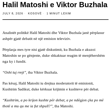
Halil Matoshi e Viktor Buzhala
JULY 8, 2026
KOSOVË
1 MINUT LEXIM
Analistët politikë Halil Matoshi dhe Viktor Buzhala janë përplasur
ashpër gjatë debatit në një emision televiziv.
Përplasja mes tyre nisi gjatë diskutimit, ku Buzhala e akuzoi
Matoshin se po gënjente, duke shkaktuar reagim të menjëhershëm
nga ky i fundit.
“Osht tuj rrejt”,
tha Viktor Buzhala.
Pas kësaj, Halil Matoshi iu drejtua moderatorit të emisionit,
Kushtrim Sadikut, duke kërkuar krijimin e kushteve për debat.
“Kushtrim, a po krijon kushte për debat, a pe ndëgjon çka po më
thotë a mu qu me ia fut shpull?”,
tha Matoshi.