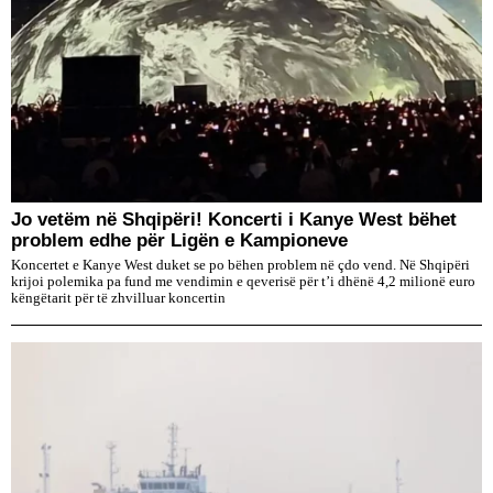
Jo vetëm në Shqipëri! Koncerti i Kanye West bëhet
problem edhe për Ligën e Kampioneve
Koncertet e Kanye West duket se po bëhen problem në çdo vend. Në Shqipëri
krijoi polemika pa fund me vendimin e qeverisë për t’i dhënë 4,2 milionë euro
këngëtarit për të zhvilluar koncertin