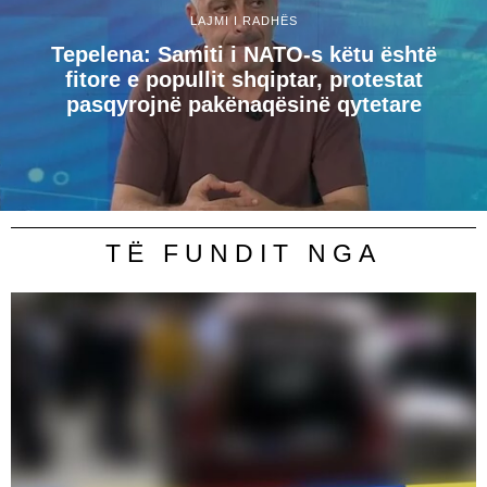
LAJMI I RADHËS
Tepelena: Samiti i NATO-s këtu është
fitore e popullit shqiptar, protestat
pasqyrojnë pakënaqësinë qytetare
TË FUNDIT NGA