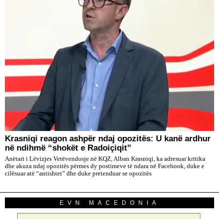
​Krasniqi reagon ashpër ndaj opozitës: U kanë ardhur
në ndihmë “shokët e Radoiçiqit”
Anëtari i Lëvizjes Vetëvendosje në KQZ, Alban Krasniqi, ka adresuar kritika
dhe akuza ndaj opozitës përmes dy postimeve të ndara në Facebook, duke e
cilësuar atë “antishtet” dhe duke pretenduar se opozitës
EVN MACEDONIA