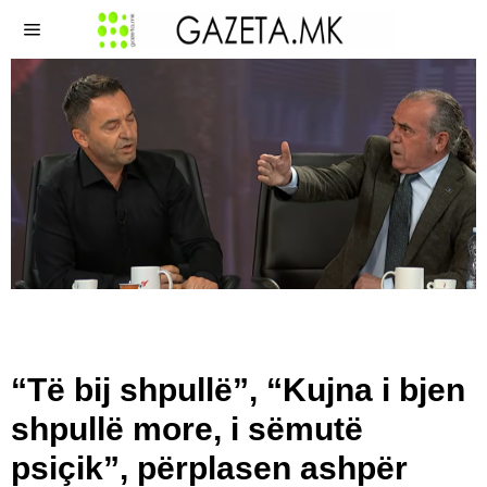
“Të bij shpullë”, “Kujna i bjen
shpullë more, i sëmutë
psiçik”, përplasen ashpër