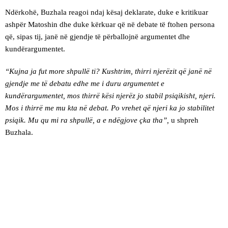
Ndërkohë, Buzhala reagoi ndaj kësaj deklarate, duke e kritikuar
ashpër Matoshin dhe duke kërkuar që në debate të ftohen persona
që, sipas tij, janë në gjendje të përballojnë argumentet dhe
kundërargumentet.
“Kujna ja fut more shpullë ti? Kushtrim, thirri njerëzit që janë në
gjendje me të debatu edhe me i duru argumentet e
kundërargumentet, mos thirrë kësi njerëz jo stabil psiqikisht, njeri.
Mos i thirrë me mu kta në debat. Po vrehet që njeri ka jo stabilitet
psiqik. Mu qu mi ra shpullë, a e ndëgjove çka tha”,
u shpreh
Buzhala.