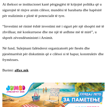
Ai theksoi se institucionet kanë përgjegjësi të krijojnë politika që u
sigurojnë të rinjve arsim cilësor, mundësi të barabarta dhe hapësirë
për realizimin e plotë të potencialit të tyre.
“Investimi në rininë është investimi më i sigurt për një shoqëri më të
zhvilluar, më konkurruese dhe me një të ardhme më të mirë”, u
shpreh zëvendësministri i Arsimit.
Në fund, Sulejmani falënderoi organizatorët për ftesën dhe
pjesëmarrësit për diskutimin që e cilësoi si të hapur, konstruktiv dhe
frymëzues.
Burimi:
alfax.mk