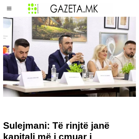
Sulejmani: Të rinjtë janë
kapitali më i çmuar i