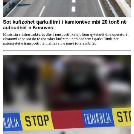
Sot kufizohet qarkullimi i kamionëve mbi 20 tonë në
autoudhët e Kosovës
Ministria e Infrastrukturës dhe Transportit ka njoftuar qytetarët dhe operatorët
ekonomikë se sot do të zbatohet kufizim i përkohshëm i qarkullimit për
automjetet e transportit të mallrave me masë totale mbi 20