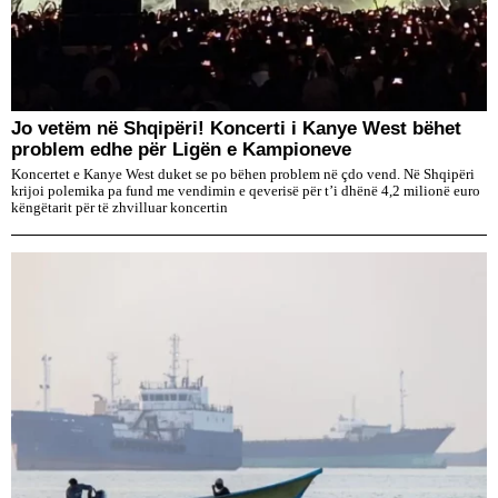
Jo vetëm në Shqipëri! Koncerti i Kanye West bëhet
problem edhe për Ligën e Kampioneve
Koncertet e Kanye West duket se po bëhen problem në çdo vend. Në Shqipëri
krijoi polemika pa fund me vendimin e qeverisë për t’i dhënë 4,2 milionë euro
këngëtarit për të zhvilluar koncertin