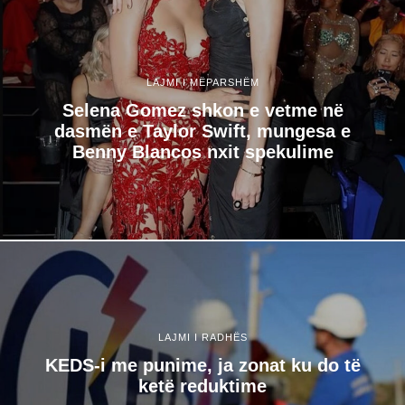
LAJMI I MËPARSHËM
Selena Gomez shkon e vetme në
dasmën e Taylor Swift, mungesa e
Benny Blancos nxit spekulime
LAJMI I RADHËS
KEDS-i me punime, ja zonat ku do të
ketë reduktime