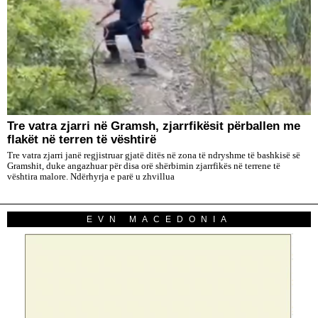
Tre vatra zjarri në Gramsh, zjarrfikësit përballen me
flakët në terren të vështirë
Tre vatra zjarri janë regjistruar gjatë ditës në zona të ndryshme të bashkisë së
Gramshit, duke angazhuar për disa orë shërbimin zjarrfikës në terrene të
vështira malore. Ndërhyrja e parë u zhvillua
EVN MACEDONIA