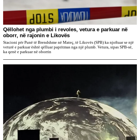
Qëllohet nga plumbi i revoles, vetura e parkuar në
oborr, në rajonin e Likovës
Stacioni për Punë të Brendshme në Mateç, të Likovës (SPB) ka njoftuar se një
veturë e parkuar është qëlluar papritmas nga një plumb. Vetura, sipas SPB-së,
ka qenë e parkuar në oborrin