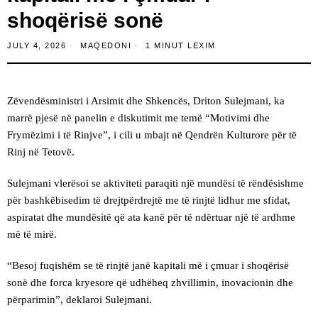
shoqërisë sonë
JULY 4, 2026
MAQEDONI
1 MINUT LEXIM
Zëvendësministri i Arsimit dhe Shkencës, Driton Sulejmani, ka
marrë pjesë në panelin e diskutimit me temë “Motivimi dhe
Frymëzimi i të Rinjve”, i cili u mbajt në Qendrën Kulturore për të
Rinj në Tetovë.
Sulejmani vlerësoi se aktiviteti paraqiti një mundësi të rëndësishme
për bashkëbisedim të drejtpërdrejtë me të rinjtë lidhur me sfidat,
aspiratat dhe mundësitë që ata kanë për të ndërtuar një të ardhme
më të mirë.
“Besoj fuqishëm se të rinjtë janë kapitali më i çmuar i shoqërisë
sonë dhe forca kryesore që udhëheq zhvillimin, inovacionin dhe
përparimin”, deklaroi Sulejmani.