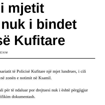
i mjetit
nuk i bindet
së Kufitare
LEXIM
iatit të Policisë Kufitare një mjet lundrues, i cili
r në zonën e notimit në Ksamil.
li për të ndaluar por drejtuesi nuk i është përgjigjur
erifikim dokumentash.