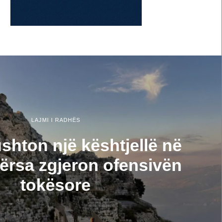
LAJMI I RADHËS
ushton një kështjellë në
ërsa zgjeron ofensivën
tokësore