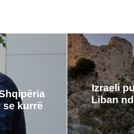
Izraeli p
Shqipëria
Liban nd
 se kurrë