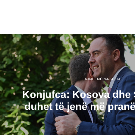
LAJMI I MËPARSHËM
Konjufca: Kosova dhe 
duhet të jenë më pranë