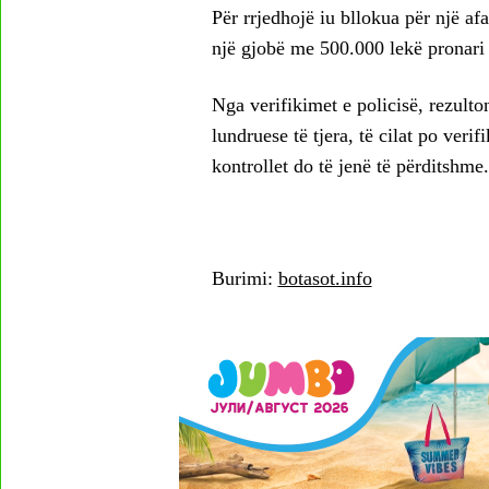
Për rrjedhojë iu bllokua për një af
një gjobë me 500.000 lekë pronari 
Nga verifikimet e policisë, rezulto
lundruese të tjera, të cilat po ver
kontrollet do të jenë të përditshme.
Burimi:
botasot.info