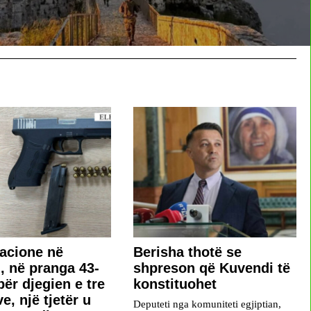
acione në
Berisha thotë se
, në pranga 43-
shpreson që Kuvendi të
për djegien e tre
konstituohet
e, një tjetër u
Deputeti nga komuniteti egjiptian,