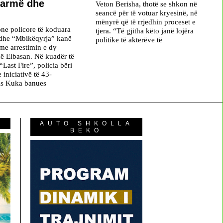
 armë dhe
Veton Berisha, thotë se shkon në
seancë për të votuar kryesinë, në
mënyrë që të rrjedhin proceset e
ne policore të koduara
tjera. “Të gjitha këto janë lojëra
 dhe “Mbikëqyrja” kanë
politike të akterëve të
me arrestimin e dy
ë Elbasan. Në kuadër të
“Last Fire”, policia bëri
iniciativë të 43-
vis Kuka banues
AUTO SHKOLLA
BEKO