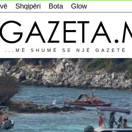
vë
Shqipëri
Bota
Glow
...MË SHUMË SE NJË GAZETË