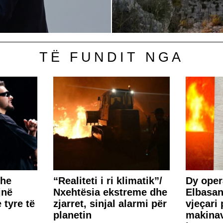
TË FUNDIT NGA
dhe
“Realiteti i ri klimatik”/
Dy oper
jnë
Nxehtësia ekstreme dhe
Elbasan
tyre të
zjarret, sinjal alarmi për
vjeçari 
planetin
makinav