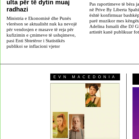
ulta për të dytin muaj
Pas raportimeve të bëra j
radhazi
në Prive By Liberta Spah
është konfirmuar bashkëp
Ministria e Ekonomisë dhe Punës
parë muzikor mes këngët
vlerëson se aktualisht nuk ka nevojë
Adelina Ismaili dhe DJ 
për vendosjen e masave të reja për
artistët kanë publikuar fot
kufizimin e çmimeve të ushqimeve,
pasi Enti Shtetëror i Statistikës
publikoi se inflacioni vjetor
EVN MACEDONIA