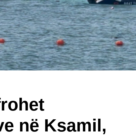
frohet
e në Ksamil,