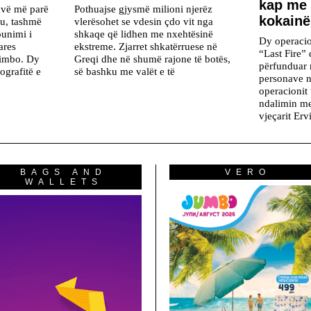
kap me
avë më parë
Pothuajse gjysmë milioni njerëz
kokainë
iu, tashmë
vlerësohet se vdesin çdo vit nga
unimi i
shkaqe që lidhen me nxehtësinë
Dy operacio
ares
ekstreme. Zjarret shkatërruese në
“Last Fire”
Gimbo. Dy
Greqi dhe në shumë rajone të botës,
përfunduar 
ografitë e
së bashku me valët e të
personave n
operacionit 
ndalimin me 
vjeçarit Er
BAGS AND
VERO
WALLETS