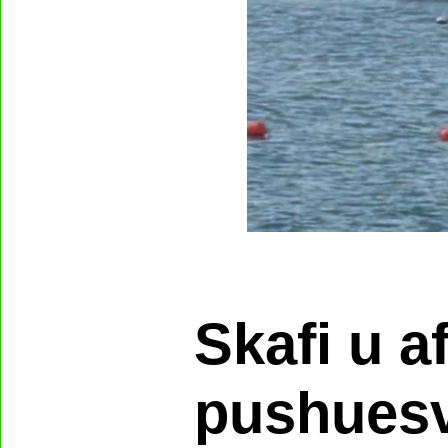
Skafi u a
pushuesv