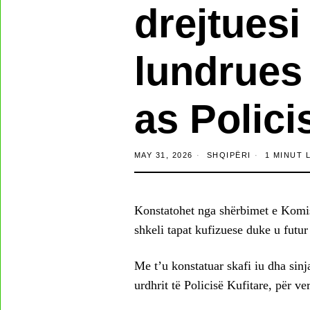
drejtuesi 
lundrues 
as Polici
MAY 31, 2026
SHQIPËRI
1 MINUT 
Konstatohet nga shërbimet e Komisar
shkeli tapat kufizuese duke u futu
Me t’u konstatuar skafi iu dha sinja
urdhrit të Policisë Kufitare, për v