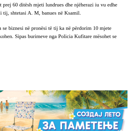
at prej 60 ditësh mjeti lundrues dhe njëherazi iu vu edhe
i tij, shtetasi A. M, banues në Ksamil.
n se biznesi në pronësi të tij ka në përdorim 10 mjete
ifikohen. Sipas burimeve nga Policia Kufitare mësohet se