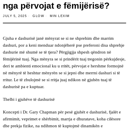
nga përvojat e fëmijërisë?
JULY 5, 2025
GLOW
MIN LEXIM
Gjuha e dashurisë janë mënyrat se si ne shprehim dhe marrim
dashuri, por a keni menduar ndonjëherë pse preferoni disa shprehje
dashurie më shumë se të tjera? Përgjigjja shpesh qëndron në
fëmijërinë tuaj. Nga mënyra se si prindërit tuaj tregonin përkujdesje,
deri te ambienti emocional ku u rritët, përvojat e hershme formojnë
në mënyrë të heshtur mënyrën se si jepni dhe merrni dashuri si të
rritur. Le të zbulojmë se si rritja juaj ndikon në gjuhën tuaj të
dashurisë pa e kuptuar.
Thelbi i gjuhëve të dashurisë
Koncepti i Dr. Gary Chapman për pesë gjuhët e dashurisë, fjalët e
afirmimit, veprimet e shërbimit, marrja e dhuratave, koha cilësore
dhe prekja fizike, na ndihmon të kuptojmë dinamikën e