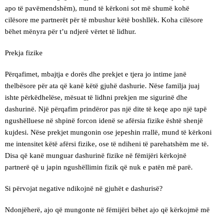
apo të pavëmendshëm), mund të kërkoni sot më shumë kohë
cilësore me partnerët për të mbushur këtë boshllëk. Koha cilësore
bëhet mënyra për t’u ndjerë vërtet të lidhur.
Prekja fizike
Përqafimet, mbajtja e dorës dhe prekjet e tjera jo intime janë
thelbësore për ata që kanë këtë gjuhë dashurie. Nëse familja juaj
ishte përkëdhelëse, mësuat të lidhni prekjen me sigurinë dhe
dashurinë. Një përqafim prindëror pas një dite të keqe apo një tapë
ngushëlluese në shpinë forcon idenë se afërsia fizike është shenjë
kujdesi. Nëse prekjet mungonin ose jepeshin rrallë, mund të kërkoni
me intensitet këtë afërsi fizike, ose të ndiheni të parehatshëm me të.
Disa që kanë munguar dashurinë fizike në fëmijëri kërkojnë
partnerë që u japin ngushëllimin fizik që nuk e patën më parë.
Si përvojat negative ndikojnë në gjuhët e dashurisë?
Ndonjëherë, ajo që mungonte në fëmijëri bëhet ajo që kërkojmë më