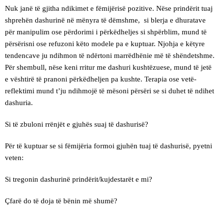
Nuk janë të gjitha ndikimet e fëmijërisë pozitive. Nëse prindërit tuaj
shprehën dashurinë në mënyra të dëmshme, si blerja e dhuratave
për manipulim ose përdorimi i përkëdheljes si shpërblim, mund të
përsërisni ose refuzoni këto modele pa e kuptuar. Njohja e këtyre
tendencave ju ndihmon të ndërtoni marrëdhënie më të shëndetshme.
Për shembull, nëse keni rritur me dashuri kushtëzuese, mund të jetë
e vështirë të pranoni përkëdheljen pa kushte. Terapia ose vetë-
reflektimi mund t’ju ndihmojë të mësoni përsëri se si duhet të ndihet
dashuria.
Si të zbuloni rrënjët e gjuhës suaj të dashurisë?
Për të kuptuar se si fëmijëria formoi gjuhën tuaj të dashurisë, pyetni
veten:
Si tregonin dashurinë prindërit/kujdestarët e mi?
Çfarë do të doja të bënin më shumë?