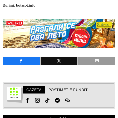
Burimi:
botasot.info
GAZETA
POSTIMET E FUNDIT
VERO