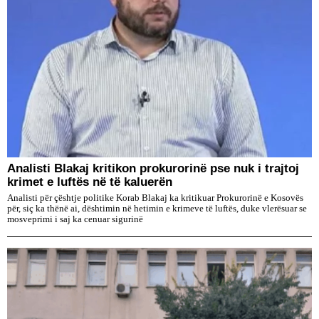
​Analisti Blakaj kritikon prokurorinë pse nuk i trajtoj
krimet e luftës në të kaluerën
Analisti për çështje politike Korab Blakaj ka kritikuar Prokurorinë e Kosovës
për, siç ka thënë ai, dështimin në hetimin e krimeve të luftës, duke vlerësuar se
mosveprimi i saj ka cenuar sigurinë