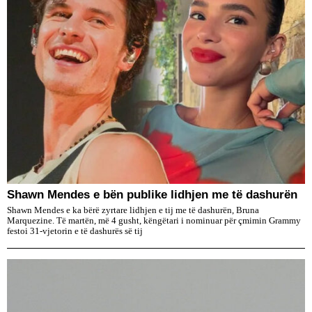
​Shawn Mendes e bën publike lidhjen me të dashurën
Shawn Mendes e ka bërë zyrtare lidhjen e tij me të dashurën, Bruna
Marquezine. Të martën, më 4 gusht, këngëtari i nominuar për çmimin Grammy
festoi 31-vjetorin e të dashurës së tij