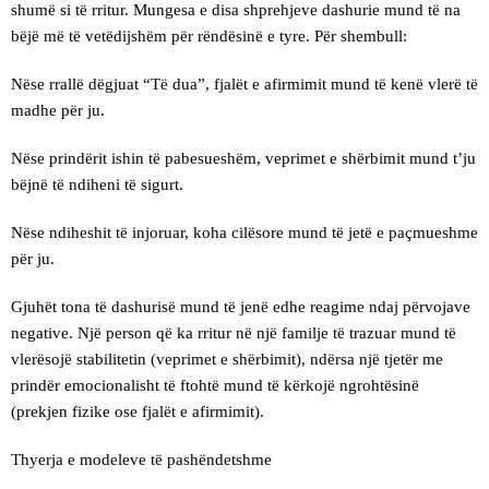
shumë si të rritur. Mungesa e disa shprehjeve dashurie mund të na
bëjë më të vetëdijshëm për rëndësinë e tyre. Për shembull:
Nëse rrallë dëgjuat “Të dua”, fjalët e afirmimit mund të kenë vlerë të
madhe për ju.
Nëse prindërit ishin të pabesueshëm, veprimet e shërbimit mund t’ju
bëjnë të ndiheni të sigurt.
Nëse ndiheshit të injoruar, koha cilësore mund të jetë e paçmueshme
për ju.
Gjuhët tona të dashurisë mund të jenë edhe reagime ndaj përvojave
negative. Një person që ka rritur në një familje të trazuar mund të
vlerësojë stabilitetin (veprimet e shërbimit), ndërsa një tjetër me
prindër emocionalisht të ftohtë mund të kërkojë ngrohtësinë
(prekjen fizike ose fjalët e afirmimit).
Thyerja e modeleve të pashëndetshme