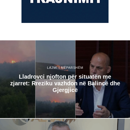
LAJMI I MËPARSHËM
Lladrovci njofton për situatën me
zjarret: Rreziku vazhdon në Balincë dhe
Gjergjicë