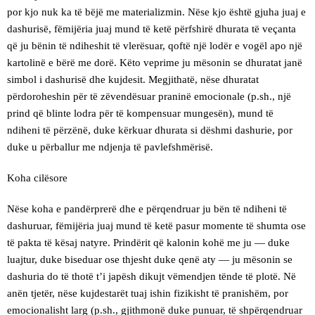
por kjo nuk ka të bëjë me materializmin. Nëse kjo është gjuha juaj e
dashurisë, fëmijëria juaj mund të ketë përfshirë dhurata të veçanta
që ju bënin të ndiheshit të vlerësuar, qoftë një lodër e vogël apo një
kartolinë e bërë me dorë. Këto veprime ju mësonin se dhuratat janë
simbol i dashurisë dhe kujdesit. Megjithatë, nëse dhuratat
përdoroheshin për të zëvendësuar praninë emocionale (p.sh., një
prind që blinte lodra për të kompensuar mungesën), mund të
ndiheni të përzënë, duke kërkuar dhurata si dëshmi dashurie, por
duke u përballur me ndjenja të pavlefshmërisë.
Koha cilësore
Nëse koha e pandërprerë dhe e përqendruar ju bën të ndiheni të
dashuruar, fëmijëria juaj mund të ketë pasur momente të shumta ose
të pakta të kësaj natyre. Prindërit që kalonin kohë me ju — duke
luajtur, duke biseduar ose thjesht duke qenë aty — ju mësonin se
dashuria do të thotë t’i japësh dikujt vëmendjen tënde të plotë. Në
anën tjetër, nëse kujdestarët tuaj ishin fizikisht të pranishëm, por
emocionalisht larg (p.sh., gjithmonë duke punuar, të shpërqendruar