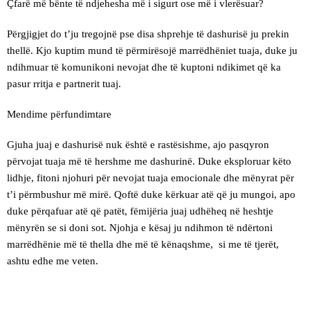
Çfarë më bënte të ndjehesha më i sigurt ose më i vlerësuar?
Përgjigjet do t’ju tregojnë pse disa shprehje të dashurisë ju prekin
thellë. Kjo kuptim mund të përmirësojë marrëdhëniet tuaja, duke ju
ndihmuar të komunikoni nevojat dhe të kuptoni ndikimet që ka
pasur rritja e partnerit tuaj.
Mendime përfundimtare
Gjuha juaj e dashurisë nuk është e rastësishme, ajo pasqyron
përvojat tuaja më të hershme me dashurinë. Duke eksploruar këto
lidhje, fitoni njohuri për nevojat tuaja emocionale dhe mënyrat për
t’i përmbushur më mirë. Qoftë duke kërkuar atë që ju mungoi, apo
duke përqafuar atë që patët, fëmijëria juaj udhëheq në heshtje
mënyrën se si doni sot. Njohja e kësaj ju ndihmon të ndërtoni
marrëdhënie më të thella dhe më të kënaqshme, si me të tjerët,
ashtu edhe me veten.