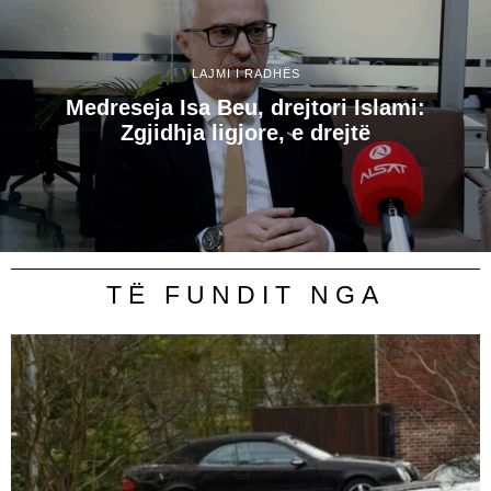
LAJMI I RADHËS
Medreseja Isa Beu, drejtori Islami:
Zgjidhja ligjore, e drejtë
TË FUNDIT NGA