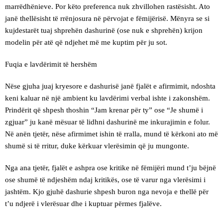
marrëdhënieve. Por këto preferenca nuk zhvillohen rastësisht. Ato
janë thellësisht të rrënjosura në përvojat e fëmijërisë. Mënyra se si
kujdestarët tuaj shprehën dashurinë (ose nuk e shprehën) krijon
modelin për atë që ndjehet më me kuptim për ju sot.
Fuqia e lavdërimit të hershëm
Nëse gjuha juaj kryesore e dashurisë janë fjalët e afirmimit, ndoshta
keni kaluar në një ambient ku lavdërimi verbal ishte i zakonshëm.
Prindërit që shpesh thoshin “Jam krenar për ty” ose “Je shumë i
zgjuar” ju kanë mësuar të lidhni dashurinë me inkurajimin e folur.
Në anën tjetër, nëse afirmimet ishin të rralla, mund të kërkoni ato më
shumë si të rritur, duke kërkuar vlerësimin që ju mungonte.
Nga ana tjetër, fjalët e ashpra ose kritike në fëmijëri mund t’ju bëjnë
ose shumë të ndjeshëm ndaj kritikës, ose të varur nga vlerësimi i
jashtëm. Kjo gjuhë dashurie shpesh buron nga nevoja e thellë për
t’u ndjerë i vlerësuar dhe i kuptuar përmes fjalëve.