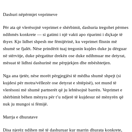
Dashuri nëpërmjet veprimeve
Për ata që vlerësojnë veprimet e shërbimit, dashuria tregohet përmes
ndihmës konkrete — si gatimi i një vakti apo riparimi i diçkaje të
thyer. Kjo lidhet shpesh me fëmijërinë, ku veprimet flisnin më
shumë se fjalët. Nëse prindërit tuaj tregonin kujdes duke ju dërguar
në stërvitje, duke përgatitur drekën ose duke ndihmuar me detyrat,
mësuat të lidhni dashurinë me përpjekjen dhe mbështetjen.
Nga ana tjetër, nëse morët përgjegjësi të mëdha shumë shpejt (si
kujdesi për motra/vëllezër ose detyrat e shtëpisë), sot mund të
vlerësoni më shumë partnerët që ju lehtësojnë barrën. Veprimet e
shërbimit bëhen mënyra për t’u ndjerë të kujdesur në mënyrën që
nuk ju mungoi si fëmijë.
Marrja e dhuratave
Disa njerëz ndihen më të dashuruar kur marrin dhurata konkrete,