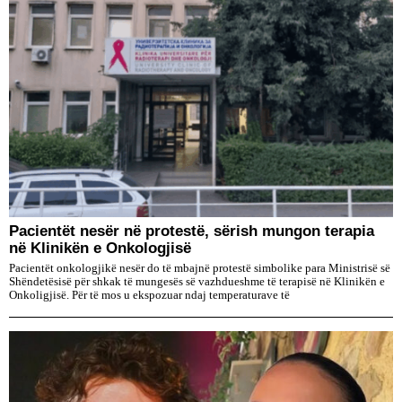
Pacientët nesër në protestë, sërish mungon terapia
në Klinikën e Onkologjisë
Pacientët onkologjikë nesër do të mbajnë protestë simbolike para Ministrisë së
Shëndetësisë për shkak të mungesës së vazhdueshme të terapisë në Klinikën e
Onkoligjisë. Për të mos u ekspozuar ndaj temperaturave të