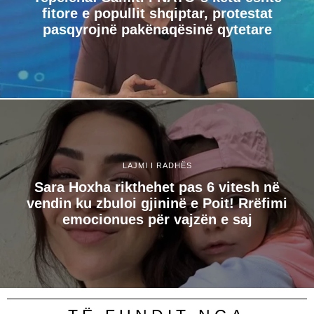
fitore e popullit shqiptar, protestat
pasqyrojnë pakënaqësinë qytetare
LAJMI I RADHËS
Sara Hoxha rikthehet pas 6 vitesh në
vendin ku zbuloi gjininë e Poit! Rrëfimi
emocionues për vajzën e saj