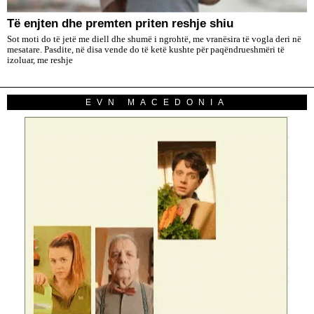
Të enjten dhe premten priten reshje shiu
Sot moti do të jetë me diell dhe shumë i ngrohtë, me vranësira të vogla deri në
mesatare. Pasdite, në disa vende do të ketë kushte për paqëndrueshmëri të
izoluar, me reshje
EVN MACEDONIA