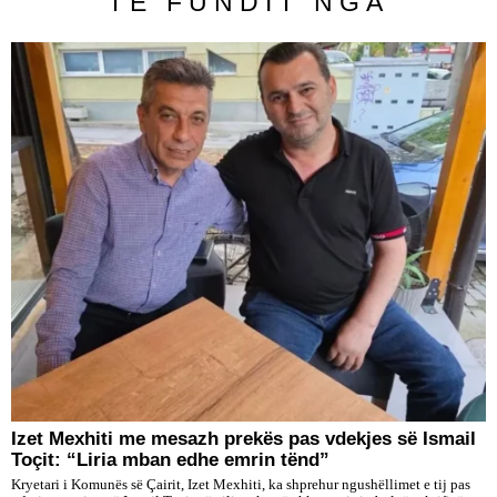
TË FUNDIT NGA
Izet Mexhiti me mesazh prekës pas vdekjes së Ismail
Toçit: “Liria mban edhe emrin tënd”
Kryetari i Komunës së Çairit, Izet Mexhiti, ka shprehur ngushëllimet e tij pas