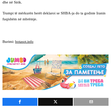
dhe në Sirik.
Trumpi të mërkurën herët deklaroi se SHBA-ja do ta godiste Iranin
fuqishëm në mbrëmje.
Burimi:
botasot.info