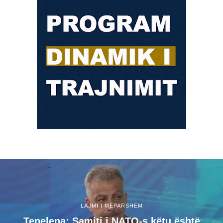
LAJMI I MËPARSHËM
Tepelena: Samiti i NATO-s këtu është