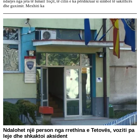
ndarjes nga jeta të Ismail Toçit, të cilin e ka përshkruar si simbol të sakrificës
dhe guximit. Mexhiti ka
Ndalohet një person nga rrethina e Tetovës, voziti pa
leje dhe shkaktoi aksident