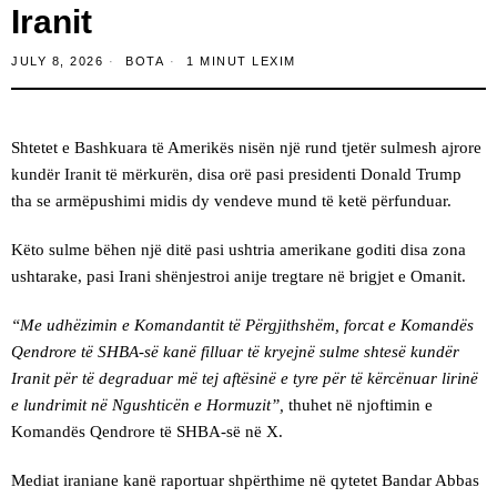
Iranit
JULY 8, 2026
BOTA
1 MINUT LEXIM
Shtetet e Bashkuara të Amerikës nisën një rund tjetër sulmesh ajrore
kundër Iranit të mërkurën, disa orë pasi presidenti Donald Trump
tha se armëpushimi midis dy vendeve mund të ketë përfunduar.
Këto sulme bëhen një ditë pasi ushtria amerikane goditi disa zona
ushtarake, pasi Irani shënjestroi anije tregtare në brigjet e Omanit.
“Me udhëzimin e Komandantit të Përgjithshëm, forcat e Komandës
Qendrore të SHBA-së kanë filluar të kryejnë sulme shtesë kundër
Iranit për të degraduar më tej aftësinë e tyre për të kërcënuar lirinë
e lundrimit në Ngushticën e Hormuzit”,
thuhet në njoftimin e
Komandës Qendrore të SHBA-së në X.
Mediat iraniane kanë raportuar shpërthime në qytetet Bandar Abbas