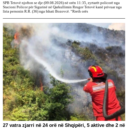
SPB Tetovë njofton se dje (09.08.2026) në orën 11:35, zyrtarët policorë nga
Stacioni Policor për Sigurinë në Qarkullimin Rrugor Tetovë kanë privuar nga
liria personin R.R. (36) nga fshati Bozovcë. “Rreth orës
27 vatra zjarri në 24 orë në Shqipëri, 5 aktive dhe 2 në