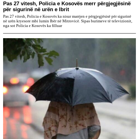
Pas 27 vitesh, Policia e Kosovës merr përgjegjësinë
për sigurinë në urën e Ibrit
Pas 27 vitesh, Policia e Kosovës ka nisur marrjen e përgjegjësisë për sigurinë
në urën kryesore mbi lumin Ibër në Mitrovicë. Sipas burimeve të televizionit,
nga sot Policia e Kosovës ka filluar