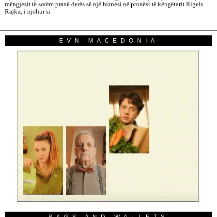
mëngjesit të sotëm pranë derës së një biznesi në pronësi të këngëtarit Rigels
Rajku, i njohur si
EVN MACEDONIA