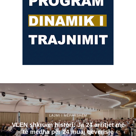
LAJMI I MËPARSHËM
VLEN shkruan histori: Ja 24 arritjet më
të mëdha për 24 muaj qeverisje