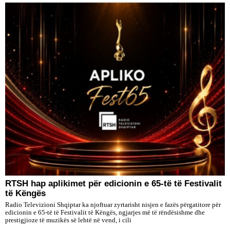
RTSH hap aplikimet për edicionin e 65-të të Festivalit
të Këngës
Radio Televizioni Shqiptar ka njoftuar zyrtarisht nisjen e fazës përgatitore për
edicionin e 65-të të Festivalit të Këngës, ngjarjes më të rëndësishme dhe
prestigjioze të muzikës së lehtë në vend, i cili