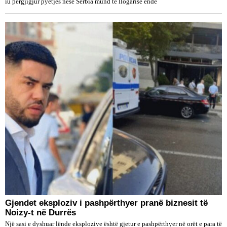
iu përgjigjur pyetjes nëse Serbia mund të llogarisë ende
Gjendet eksploziv i pashpërthyer pranë biznesit të
Noizy-t në Durrës
Një sasi e dyshuar lënde eksplozive është gjetur e pashpërthyer në orët e para të