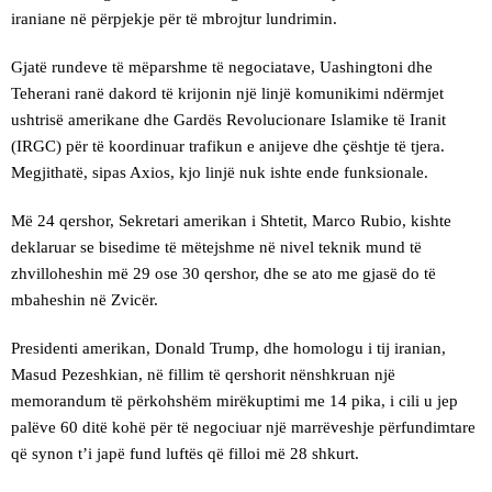
iraniane në përpjekje për të mbrojtur lundrimin.
Gjatë rundeve të mëparshme të negociatave, Uashingtoni dhe
Teherani ranë dakord të krijonin një linjë komunikimi ndërmjet
ushtrisë amerikane dhe Gardës Revolucionare Islamike të Iranit
(IRGC) për të koordinuar trafikun e anijeve dhe çështje të tjera.
Megjithatë, sipas Axios, kjo linjë nuk ishte ende funksionale.
Më 24 qershor, Sekretari amerikan i Shtetit, Marco Rubio, kishte
deklaruar se bisedime të mëtejshme në nivel teknik mund të
zhvilloheshin më 29 ose 30 qershor, dhe se ato me gjasë do të
mbaheshin në Zvicër.
Presidenti amerikan, Donald Trump, dhe homologu i tij iranian,
Masud Pezeshkian, në fillim të qershorit nënshkruan një
memorandum të përkohshëm mirëkuptimi me 14 pika, i cili u jep
palëve 60 ditë kohë për të negociuar një marrëveshje përfundimtare
që synon t’i japë fund luftës që filloi më 28 shkurt.