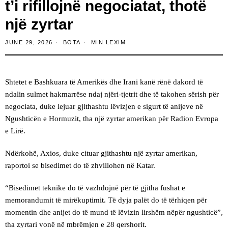
t’i rifillojnë negociatat, thotë
një zyrtar
JUNE 29, 2026
BOTA
MIN LEXIM
Shtetet e Bashkuara të Amerikës dhe Irani kanë rënë dakord të
ndalin sulmet hakmarrëse ndaj njëri-tjetrit dhe të takohen sërish për
negociata, duke lejuar gjithashtu lëvizjen e sigurt të anijeve në
Ngushticën e Hormuzit, tha një zyrtar amerikan për Radion Evropa
e Lirë.
Ndërkohë, Axios, duke cituar gjithashtu një zyrtar amerikan,
raportoi se bisedimet do të zhvillohen në Katar.
“Bisedimet teknike do të vazhdojnë për të gjitha fushat e
memorandumit të mirëkuptimit. Të dyja palët do të tërhiqen për
momentin dhe anijet do të mund të lëvizin lirshëm nëpër ngushticë”,
tha zyrtari vonë në mbrëmjen e 28 qershorit.