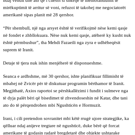
ndaj vendit dhe ato që i cilësoi si shkelje të memorandumit të
mirëkuptimit të arritur së voni, refuzoi të takohej me negociatorët
amerikanë sipas planit më 28 qershor.
“Për shembull, një nga arsyet është të verifikojmë nëse kemi qasje
në fondet e zhbllokuara. Nëse nuk kemi qasje, atëherë ky kusht nuk
është përmbushur”, tha Mehdi Fazaeili nga zyra e udhëheqësit
suprem të Iranit.
Detaje të tjera nuk ishin menjëherë të disponueshme.
Seanca e ardhshme, më 30 qershor, ishte planifikuar fillimisht të
mbahej në Zvicër për të diskutuar programin bërthamor të Iranit.
Megjithatë, Axios raportoi se përshkallëzimi i fundit i sulmeve nga
të dyja palët bëri që bisedimet të zhvendoseshin në Katar, dhe tani
ato do të përqendrohen mbi Ngushticën e Hormuzit.
Irani, i cili pretendon sovranitet mbi këtë rrugë ujore strategjike, ka
qëlluar ndaj anijeve tregtare në ngushticë, duke bërë që forcat
amerikane të godasin radarë bregdetarë dhe objekte ushtarake