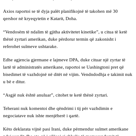
Axios raportoi se të dyja palët planifikojnë të takohen më 30
qershor në kryeqytetin e Katarit, Doha.
“Vendosëm të ndalim të gjitha aktivitetet kinetike”, u citua të ketë
thënë zyrtari amerikan, duke përdorur termin që zakonisht i
referohet sulmeve ushtarake.
Edhe agjencia gjermane e lajmeve DPA, duke cituar një zyrtar të
lartë të administratës amerikane, raportoi se Uashingtoni pret që
bisedimet të vazhdojnë në ditët në vijim. Vendndodhja e takimit nuk
u bë e ditur.
“Asgjë nuk është anuluar”, citohet te ketë thënë zyrtari.
Teherani nuk komentoi dhe qëndrimi i tij për vazhdimin e
negociatave nuk ishte menjëherë i qartë.
Këto deklarata vijnë pasi Irani, duke përmendur sulmet amerikane