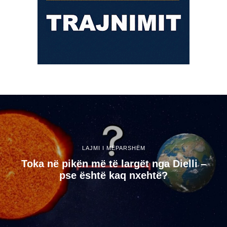
LAJMI I MËPARSHËM
Toka në pikën më të largët nga Dielli –
pse është kaq nxehtë?