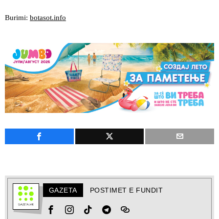
Burimi:
botasot.info
GAZETA
POSTIMET E FUNDIT