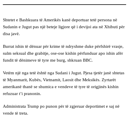
Shtetet e Bashkuara të Amerikës kanë deportuar tetë persona në
Sudanin e Jugut pas një beteje ligjore që i devijoi ata në Xhibuti për
disa javë.
Burrat ishin të dënuar për krime të ndryshme duke përfshirë vrasje,
sulm seksual dhe grabitje, ose-ose kishin përfunduar apo ishin afër
fundit të dënimeve të tyre me burg, shkruan BBC.
Vetëm një nga tetë është nga Sudani i Jugut. Pjesa tjetër janë shtetas
të Myanmarit, Kubës, Vietnamit, Laosit dhe Meksikës. Zyrtarët
amerikanë thanë se shumica e vendeve të tyre të origjinës kishin
refuzuar t’i pranonin.
Administrata Trump po punon për të zgjeruar deportimet e saj në
vende të treta.