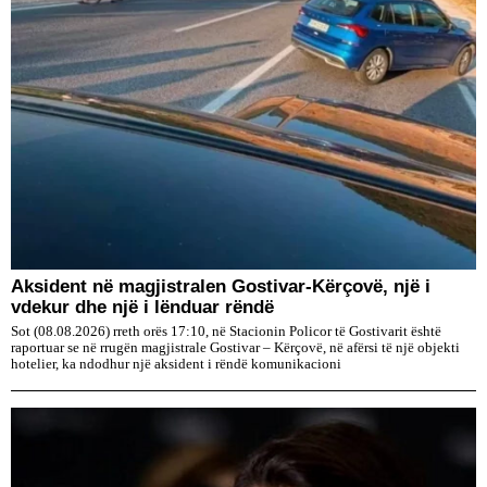
Aksident në magjistralen Gostivar-Kërçovë, një i
vdekur dhe një i lënduar rëndë
Sot (08.08.2026) rreth orës 17:10, në Stacionin Policor të Gostivarit është
raportuar se në rrugën magjistrale Gostivar – Kërçovë, në afërsi të një objekti
hotelier, ka ndodhur një aksident i rëndë komunikacioni