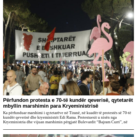
Përfundon protesta e 70-të kundër qeverisë, qytetarët
mbyllin marshimin para Kryeministrisë
Ka përfunduar marshimi i qytetarëve në Tiranë, në kuadër të protestës së 70-të
kundër qeverisë dhe kryeministrit Edi Rama. Protestuesit u nisën nga
Kryeministria dhe vijuan marshimin përgjatë Bulevardit “Bajram Curri”, në