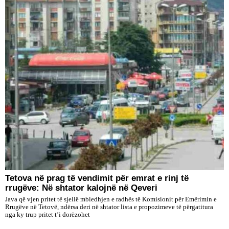
Tetova në prag të vendimit për emrat e rinj të
rrugëve: Në shtator kalojnë në Qeveri
Java që vjen pritet të sjellë mbledhjen e radhës të Komisionit për Emërimin e
Rrugëve në Tetovë, ndërsa deri në shtator lista e propozimeve të përgatitura
nga ky trup pritet t’i dorëzohet