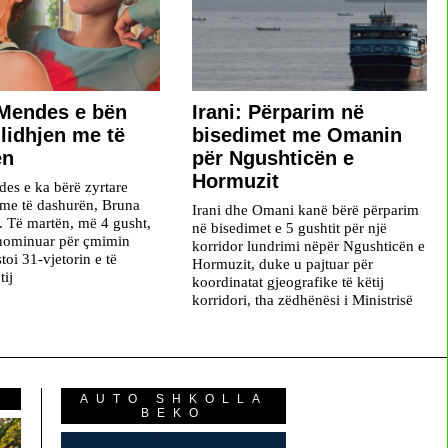
Mendes e bën
Irani: Përparim në
 lidhjen me të
bisedimet me Omanin
ën
për Ngushticën e
Hormuzit
s e ka bërë zyrtare
j me të dashurën, Bruna
Irani dhe Omani kanë bërë përparim
 Të martën, më 4 gusht,
në bisedimet e 5 gushtit për një
 nominuar për çmimin
korridor lundrimi nëpër Ngushticën e
oi 31-vjetorin e të
Hormuzit, duke u pajtuar për
tij
koordinatat gjeografike të këtij
korridori, tha zëdhënësi i Ministrisë
AUTO SHKOLLA
BEKO