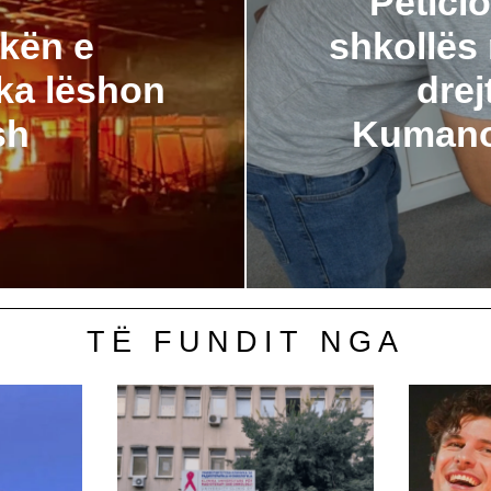
Petici
ikën e
shkollës 
ka lëshon
dre
sh
Kumanov
TË FUNDIT NGA