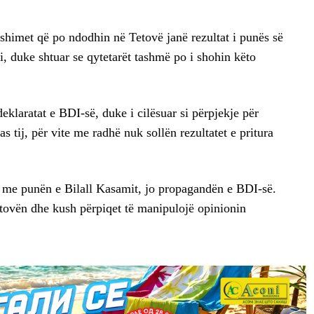
shimet që po ndodhin në Tetovë janë rezultat i punës së
i, duke shtuar se qytetarët tashmë po i shohin këto
deklaratat e BDI-së, duke i cilësuar si përpjekje për
s tij, për vite me radhë nuk sollën rezultatet e pritura
 me punën e Bilall Kasamit, jo propagandën e BDI-së.
tovën dhe kush përpiqet të manipulojë opinionin