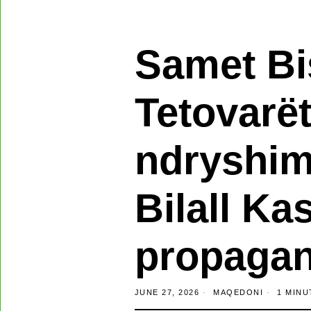
Samet Bi
Tetovarët
ndryshim
Bilall Ka
propagan
JUNE 27, 2026
MAQEDONI
1 MINU