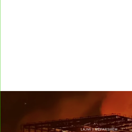
LAJMI I MËPARSHËM