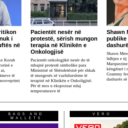
ritikon
Pacientët nesër në
​Shawn 
nuk i
protestë, sërish mungon
publike
uftës në
terapia në Klinikën e
dashur
Onkologjisë
Shawn Mende
lidhjen e ti
ike Korab
Pacientët onkologjikë nesër do të
Marquezine.
rorinë e
mbajnë protestë simbolike para
këngëtari i
ai,
Ministrisë së Shëndetësisë për shkak
Grammy fest
rimeve të
të mungesës së vazhdueshme të
dashurës së 
 mosveprimi
terapisë në Klinikën e Onkoligjisë.
Për të mos u ekspozuar ndaj
temperaturave të
BAGS AND
VERO
WALLETS