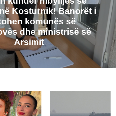
on kundër mbylljes së
në Kosturnik! Banorët i
jtohen komunës së
ës dhe ministrisë së
Arsimit