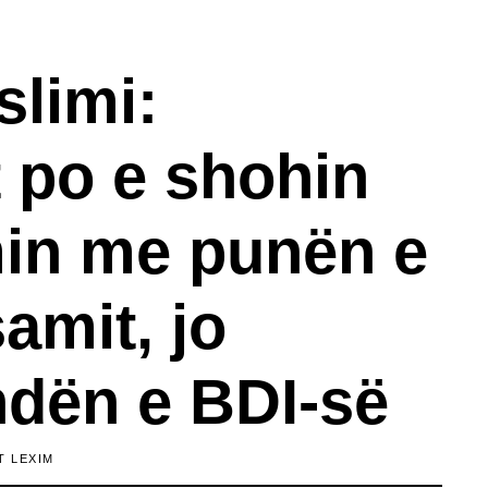
slimi:
 po e shohin
in me punën e
samit, jo
dën e BDI-së
T LEXIM