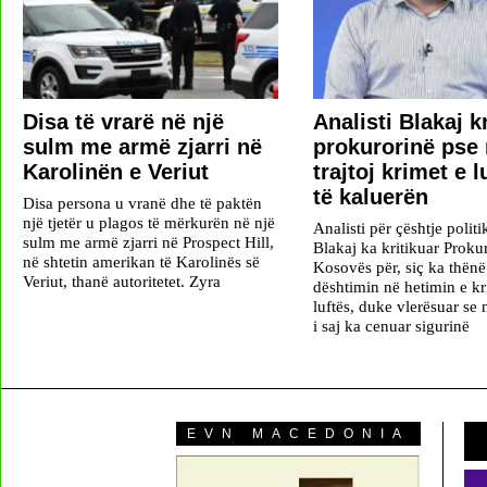
Disa të vrarë në një
​Analisti Blakaj k
sulm me armë zjarri në
prokurorinë pse 
Karolinën e Veriut
trajtoj krimet e l
të kaluerën
Disa persona u vranë dhe të paktën
një tjetër u plagos të mërkurën në një
Analisti për çështje polit
sulm me armë zjarri në Prospect Hill,
Blakaj ka kritikuar Proku
në shtetin amerikan të Karolinës së
Kosovës për, siç ka thënë 
Veriut, thanë autoritetet. Zyra
dështimin në hetimin e k
luftës, duke vlerësuar se
i saj ka cenuar sigurinë
EVN MACEDONIA