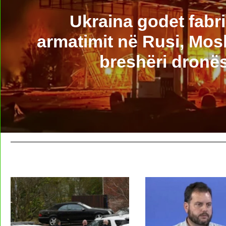
Ukraina godet fabr
armatimit në Rusi, Mos
breshëri dronë