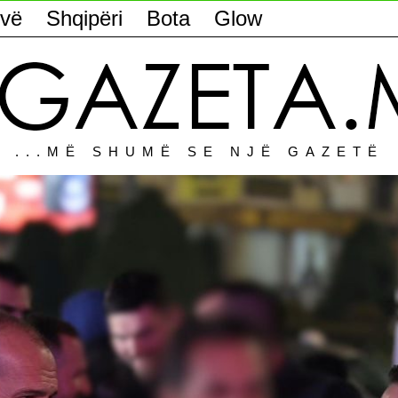
vë
Shqipëri
Bota
Glow
...MË SHUMË SE NJË GAZETË