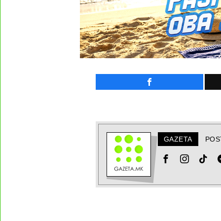
GAZETA
POS