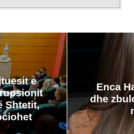
tuesit e
Enca Ha
rupsionit
dhe zbulo
 Shtetit,
ociohet