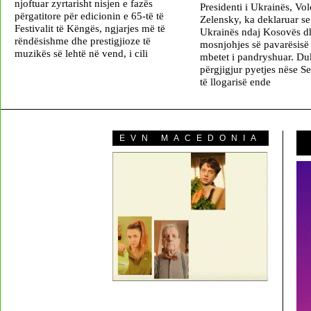
njoftuar zyrtarisht nisjen e fazës
Presidenti i Ukrainës, V
përgatitore për edicionin e 65-të të
Zelensky, ka deklaruar se
Festivalit të Këngës, ngjarjes më të
Ukrainës ndaj Kosovës d
rëndësishme dhe prestigjioze të
mosnjohjes së pavarësisë 
muzikës së lehtë në vend, i cili
mbetet i pandryshuar. Du
përgjigjur pyetjes nëse S
të llogarisë ende
EVN MACEDONIA