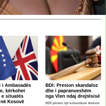
i i Ambasadës
BDI: Presion skandaloz
ke, kërkohet
dhe i papranueshëm
 e situatës
nga Vlen ndaj drejtësisë
e në Kosovë
BDI përmes një komunikate thekson