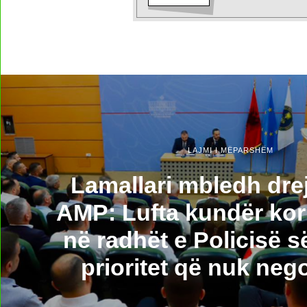
LAJMI I MËPARSHËM
Lamallari mbledh drej
AMP: Lufta kundër kor
në radhët e Policisë së
prioritet që nuk neg