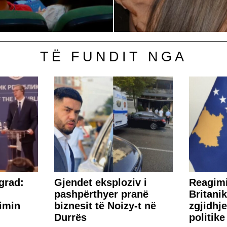
TË FUNDIT NGA
grad:
Gjendet eksploziv i
​Reagim
pashpërthyer pranë
Britani
imin
biznesit të Noizy-t në
zgjidhje
Durrës
politik