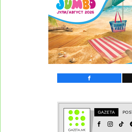
GAZETA
POS