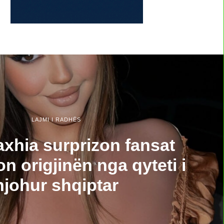
LAJMI I RADHËS
xhia surprizon fansat
n origjinën nga qyteti i
njohur shqiptar