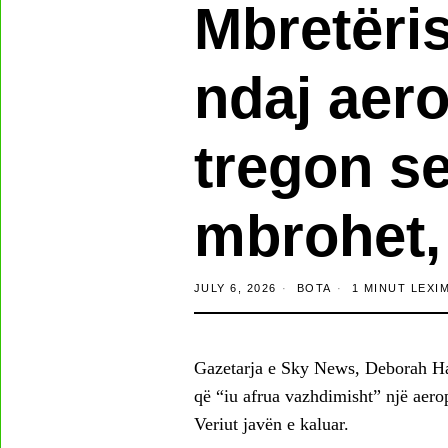
Mbretëri
ndaj aero
tregon s
mbrohet,
JULY 6, 2026
BOTA
1 MINUT LEXI
Gazetarja e Sky News, Deborah Hay
që “iu afrua vazhdimisht” një aero
Veriut javën e kaluar.