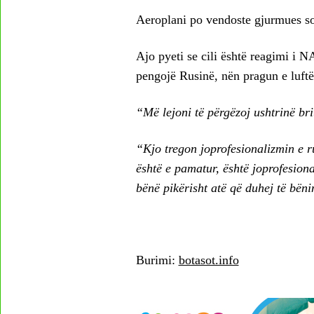
Aeroplani po vendoste gjurmues sona
Ajo pyeti se cili është reagimi i N
pengojë Rusinë, nën pragun e luft
“Më lejoni të përgëzoj ushtrinë br
“Kjo tregon joprofesionalizmin e ru
është e pamatur, është joprofesion
bënë pikërisht atë që duhej të bën
Burimi:
botasot.info