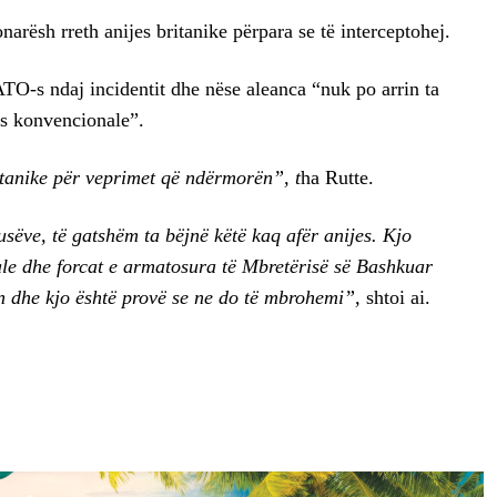
rësh rreth anijes britanike përpara se të interceptohej.
ATO-s ndaj incidentit dhe nëse aleanca “nuk po arrin ta
ës konvencionale”.
itanike për veprimet që ndërmorën”, t
ha Rutte.
sëve, të gatshëm ta bëjnë këtë kaq afër anijes. Kjo
ale dhe forcat e armatosura të Mbretërisë së Bashkuar
in dhe kjo është provë se ne do të mbrohemi”,
shtoi ai.