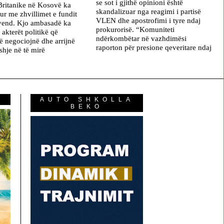
se sot i gjithë opinioni është
ritanike në Kosovë ka
skandalizuar nga reagimi i partisë
ur me zhvillimet e fundit
VLEN dhe apostrofimi i tyre ndaj
 vend. Kjo ambasadë ka
prokurorisë. “Komuniteti
akterët politikë që
ndërkombëtar në vazhdimësi
të negociojnë dhe arrijnë
raporton për presione qeveritare ndaj
shje në të mirë
AUTO SHKOLLA
BEKO