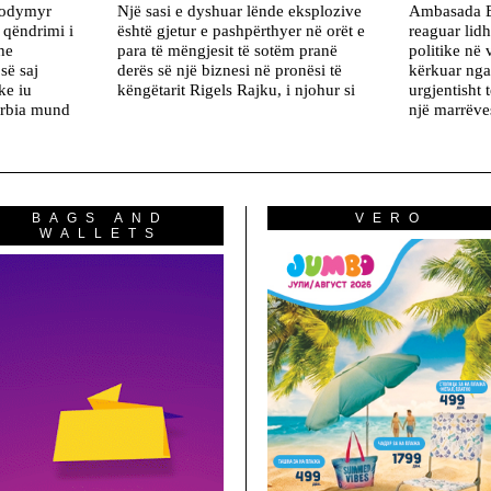
olodymyr
Një sasi e dyshuar lënde eksplozive
Ambasada B
 qëndrimi i
është gjetur e pashpërthyer në orët e
reaguar lidh
he
para të mëngjesit të sotëm pranë
politike në
së saj
derës së një biznesi në pronësi të
kërkuar nga 
ke iu
këngëtarit Rigels Rajku, i njohur si
urgjentisht 
erbia mund
një marrëve
BAGS AND
VERO
WALLETS