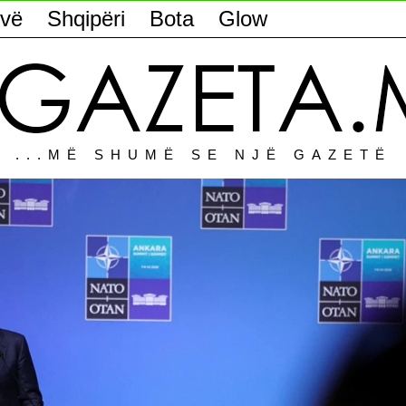
vë
Shqipëri
Bota
Glow
...MË SHUMË SE NJË GAZETË