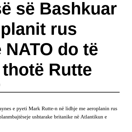
së së Bashkuar
planit rus
e NATO do të
 thotë Rutte
M
nes e pyeti Mark Rutte-n në lidhje me aeroplanin rus
planmbajtëseje ushtarake britanike në Atlantikun e