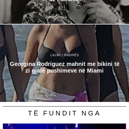
LAJMI I RADHËS
Georgina Rodriguez mahnit me bikini të
zi gjatë pushimeve në Miami
TË FUNDIT NGA