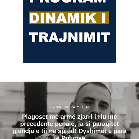
LAJMI I MËPARSHËM
Plagoset me armë zjarri i riu me
precedentë penalë, ja si paraqitet
gjendja e tij në spital! Dyshimet e para
të Policisë