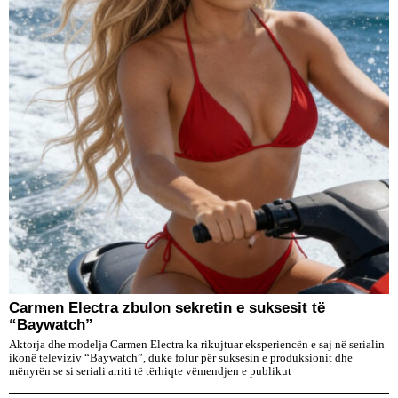
Carmen Electra zbulon sekretin e suksesit të
“Baywatch”
Aktorja dhe modelja Carmen Electra ka rikujtuar eksperiencën e saj në serialin
ikonë televiziv “Baywatch”, duke folur për suksesin e produksionit dhe
mënyrën se si seriali arriti të tërhiqte vëmendjen e publikut