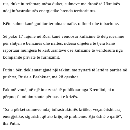
rus, duke iu referuar, mësa duket, sulmeve me dronë të Ukrainës
ndaj infrastrukturës energjetike brenda territorit rus.
Këto sulme kanë goditur terminale nafte, rafineri dhe tubacione.
Së paku 17 rajone në Rusi kanë vendosur kufizime të detyrueshme
për shitjen e benzinës dhe naftës, ndërsa dhjetëra të tjera kanë
raportuar mungesa të karburanteve ose kufizime të vendosura nga
kompanitë private të furnizimit.
Putin i bëri deklaratat gjatë një takimi me zyrtarë të lartë të partisë në
pushtet, Rusia e Bashkuar, më 28 qershor.
Pak më vonë, në një intervistë të publikuar nga Kremlini, ai u
përpoq t’i minimizonte përmasat e krizës.
“Sa u përket sulmeve ndaj infrastrukturës kritike, veçanërisht asaj
energjetike, sigurisht që ato krijojnë probleme. Kjo është e qartë”,
tha Putin.