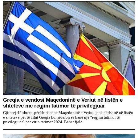
Greqia e vendosi Maqedoninë e Veriut në listën e
shteteve me regjim tatimor të privilegjuar
Gjithsej 42 shtete, përfshirë edhe Maqedoninë e Veriut, janë përfshirë në listën
e shteteve për të cilat Greqia konsideron se kanë një “regjim tatimor të
privilegjuar” për vitin tatimor 2024. Bëhet fjalë