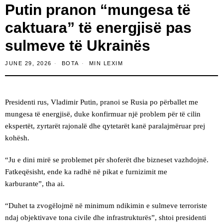
Putin pranon “mungesa të
caktuara” të energjisë pas
sulmeve të Ukrainës
JUNE 29, 2026
BOTA
MIN LEXIM
Presidenti rus, Vladimir Putin, pranoi se Rusia po përballet me
mungesa të energjisë, duke konfirmuar një problem për të cilin
ekspertët, zyrtarët rajonalë dhe qytetarët kanë paralajmëruar prej
kohësh.
“Ju e dini mirë se problemet për shoferët dhe bizneset vazhdojnë.
Fatkeqësisht, ende ka radhë në pikat e furnizimit me
karburante”, tha ai.
“Duhet ta zvogëlojmë në minimum ndikimin e sulmeve terroriste
ndaj objektivave tona civile dhe infrastrukturës”, shtoi presidenti