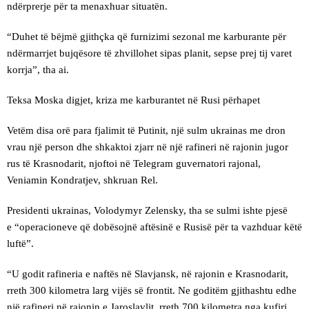
ndërprerje për ta menaxhuar situatën.
“Duhet të bëjmë gjithçka që furnizimi sezonal me karburante për
ndërmarrjet bujqësore të zhvillohet sipas planit, sepse prej tij varet
korrja”, tha ai.
Teksa Moska digjet, kriza me karburantet në Rusi përhapet
Vetëm disa orë para fjalimit të Putinit, një sulm ukrainas me dron
vrau një person dhe shkaktoi zjarr në një rafineri në rajonin jugor
rus të Krasnodarit, njoftoi në Telegram guvernatori rajonal,
Veniamin Kondratjev, shkruan Rel.
Presidenti ukrainas, Volodymyr Zelensky, tha se sulmi ishte pjesë
e “operacioneve që dobësojnë aftësinë e Rusisë për ta vazhduar këtë
luftë”.
“U godit rafineria e naftës në Slavjansk, në rajonin e Krasnodarit,
rreth 300 kilometra larg vijës së frontit. Ne goditëm gjithashtu edhe
një rafineri në rajonin e Jaroslavlit, rreth 700 kilometra nga kufiri