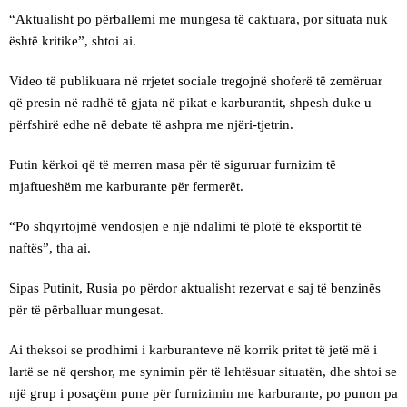
“Aktualisht po përballemi me mungesa të caktuara, por situata nuk
është kritike”, shtoi ai.
Video të publikuara në rrjetet sociale tregojnë shoferë të zemëruar
që presin në radhë të gjata në pikat e karburantit, shpesh duke u
përfshirë edhe në debate të ashpra me njëri-tjetrin.
Putin kërkoi që të merren masa për të siguruar furnizim të
mjaftueshëm me karburante për fermerët.
“Po shqyrtojmë vendosjen e një ndalimi të plotë të eksportit të
naftës”, tha ai.
Sipas Putinit, Rusia po përdor aktualisht rezervat e saj të benzinës
për të përballuar mungesat.
Ai theksoi se prodhimi i karburanteve në korrik pritet të jetë më i
lartë se në qershor, me synimin për të lehtësuar situatën, dhe shtoi se
një grup i posaçëm pune për furnizimin me karburante, po punon pa