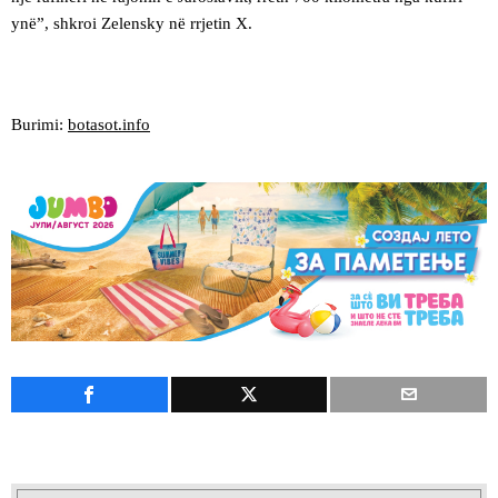
ynë”, shkroi Zelensky në rrjetin X.
Burimi:
botasot.info