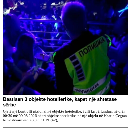
Bastisen 3 objekte hotelierike, kapet një shtetase
sërbe
Gjatë një kontrolli aksional në objekte hotelerike, i cili ka përfunduar në orën
00:30 më 09.08.2026 në tri objekte hotelerike, në një objekt në fshatin Çegran
të Gostivarit është gjetur D.N. (42),