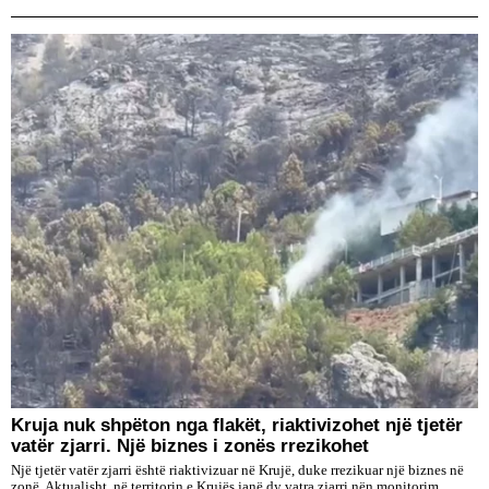
Kruja nuk shpëton nga flakët, riaktivizohet një tjetër
vatër zjarri. Një biznes i zonës rrezikohet
Një tjetër vatër zjarri është riaktivizuar në Krujë, duke rrezikuar një biznes në
zonë. Aktualisht, në territorin e Krujës janë dy vatra zjarri nën monitorim.