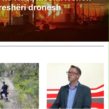
reshëri dronësh