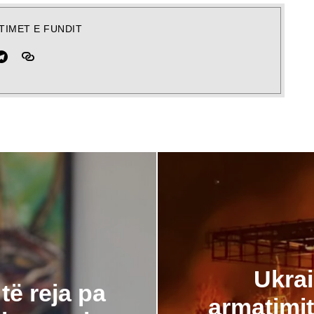
TIMET E FUNDIT
Ukrai
të reja pa
armatimi