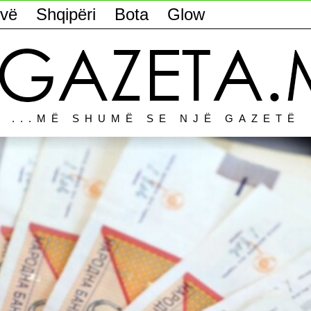
vë
Shqipëri
Bota
Glow
...MË SHUMË SE NJË GAZETË