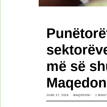
Punëtorët
sektorëv
më së sh
Maqedoni
JUNE 27, 2026
MAQEDONI
1 MINU