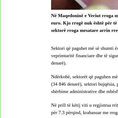
Në Maqedoninë e Veriut rroga me
euro. Kjo rrogë nuk është për të 
sektorë rroga mesatare arrin rr
Sektori që paguhet më së shumti ë
veprimtaritë financiare dhe të sig
denarë).
Ndërkohë, sektorët që paguhen më
(34 846 denarë), sektori bujqësia, 
shërbime administrative dhe mbësh
Në prill të këtij viti u regjistrua 
për 7.3 përqind, krahasuar me rrogën