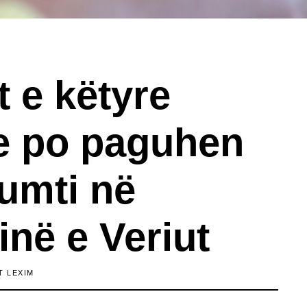
 e këtyre
e po paguhen
umti në
në e Veriut
T LEXIM