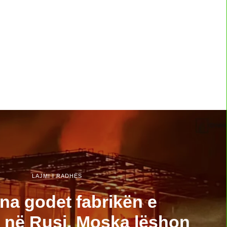
LAJMI I RADHËS
na godet fabrikën e
t në Rusi, Moska lëshon