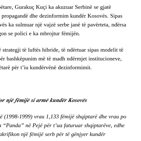
tare, Gurakuç Kuçi ka akuzuar Serbinë se gjatë
ur propagandë dhe dezinformim kundër Kosovës. Sipas
ovës ka sulmuar një vajzë serbe janë të pavërteta, ndërsa
gon se polici e ka mbrojtur fëmijën.
strategji të luftës hibride, të ndërtuar sipas modelit të
 për bashkëpunim më të madh ndërmjet institucioneve,
arë për t’iu kundërvënë dezinformimit.
𝒓 𝒏𝒋𝒆̈ 𝒇𝒆̈𝒎𝒊𝒋𝒆̈ 𝒔𝒊 𝒂𝒓𝒎𝒆̈ 𝒌𝒖𝒏𝒅𝒆̈𝒓 𝑲𝒐𝒔𝒐𝒗𝒆̈𝒔
ovë (1998-1999) vrau 1,133 fëmijë shqiptarë dhe vrau po
tin “Panda” në Pejë për t’ua faturuar shqiptarëve, edhe
akrifikon një fëmijë serb për të gënjyer kundër