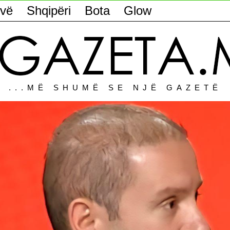
vë
Shqipëri
Bota
Glow
...MË SHUMË SE NJË GAZETË