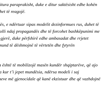
itura paraprakisht, duke e ditur saktësisht edhe kohën
het të reagojë.
ës, e ndërtuar sipas modelit dezinformues rus, duhet të
trolli ndaj propagandës dhe të forcohet bashkëpunimi me
gjerë, duke përfshirë edhe ambasadat dhe rrjetet
mund të dëshmojnë të vërtetën dhe fytyrën
la është të mobilizojë masën kundër shqiptarëve, që ajo
ja kur t’i jepet mundësia, ndërsa modeli i saj
imeve më gjenocidale që kanë ekzistuar dhe që vazhdojnë