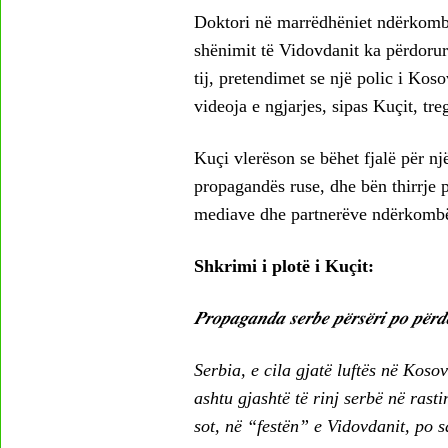
Doktori në marrëdhëniet ndërkombë
shënimit të Vidovdanit ka përdor
tij, pretendimet se një polic i Kos
videoja e ngjarjes, sipas Kuçit, tre
Kuçi vlerëson se bëhet fjalë për një 
propagandës ruse, dhe bën thirrje
mediave dhe partnerëve ndërkombët
Shkrimi i plotë i Kuçit:
𝑷𝒓𝒐𝒑𝒂𝒈𝒂𝒏𝒅𝒂 𝒔𝒆𝒓𝒃𝒆 𝒑𝒆̈𝒓𝒔𝒆̈𝒓𝒊 𝒑𝒐 𝒑𝒆̈𝒓𝒅
Serbia, e cila gjatë luftës në Kos
ashtu gjashtë të rinj serbë në ras
sot, në “festën” e Vidovdanit, po s