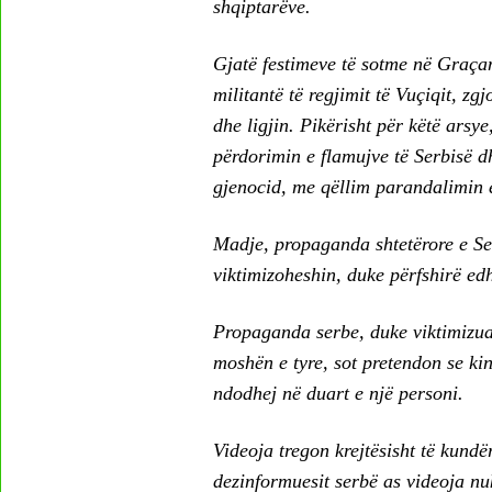
shqiptarëve.
Gjatë festimeve të sotme në Graçan
militantë të regjimit të Vuçiqit, z
dhe ligjin. Pikërisht për këtë arsye
përdorimin e flamujve të Serbisë d
gjenocid, me qëllim parandalimin e
Madje, propaganda shtetërore e Serb
viktimizoheshin, duke përfshirë ed
Propaganda serbe, duke viktimizuar
moshën e tyre, sot pretendon se kin
ndodhej në duart e një personi.
Videoja tregon krejtësisht të kundë
dezinformuesit serbë as videoja nuk