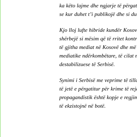
ka këto lajme dhe ngjarje të përgat
se kur duhet t’i publikojë dhe si du
Kjo lloj lufte hibride kundër Kosov
shërbejë si mësim që të rritet kon
të gjitha mediat në Kosovë dhe më 
mediatike ndërkombëtare, të cilat 
destabilizuese të Serbisë.
Synimi i Serbisë me veprime të til
të jetë e përgatitur për krime të re
propagandistik është kopje e regj
të ekzistojnë në botë.