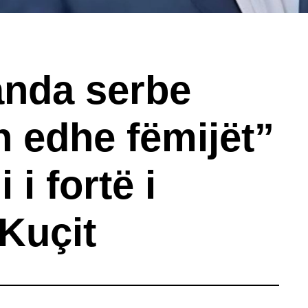
nda serbe
n edhe fëmijët”
i fortë i
Kuçit