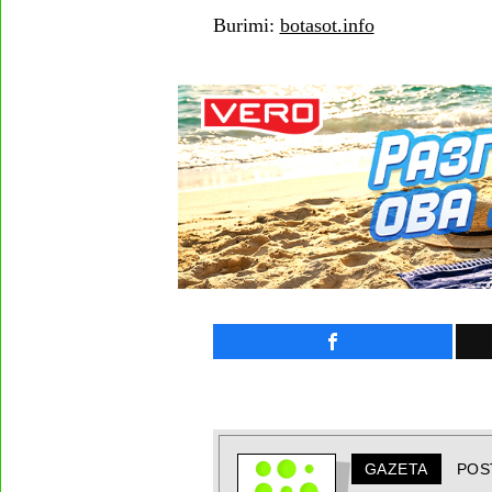
Burimi:
botasot.info
GAZETA
POS