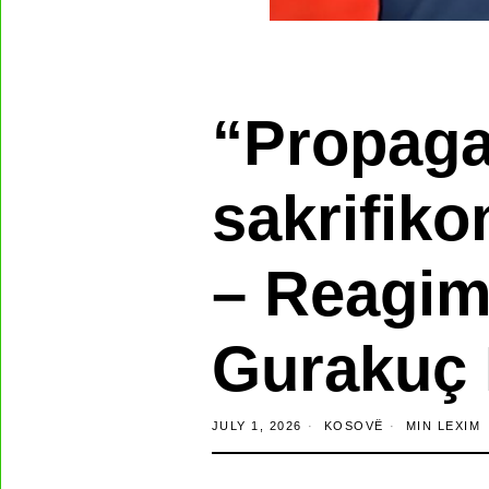
“Propaga
sakrifiko
– Reagimi 
Gurakuç 
JULY 1, 2026
KOSOVË
MIN LEXIM