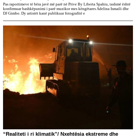
Pas raportimeve të bëra javë më parë në Prive By Liberta Spahiu, tashmë është
konfirmuar bashkëpunimi i parë muzikor mes këngëtares Adelina Ismaili dhe
DJ Gimbo. Dy artistët kanë publikuar fotografitë e
“Realiteti i ri klimatik”/ Nxehtësia ekstreme dhe