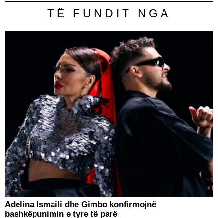
TË FUNDIT NGA
Adelina Ismaili dhe Gimbo konfirmojnë
bashkëpunimin e tyre të parë