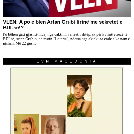
VLEN: A po e blen Artan Grubi lirinë me sekretet e
BDI-së!?
Po bëhen gati gjashtë muaj nga caktimi i arrestit shtëpiak për kutinë e zezë të
BDI-së, Artan Grubin, në rastin “Lotaria”, ndërsa nga aktakuza ende s’ka nam e
nishan. Më 22 gusht
EVN MACEDONIA