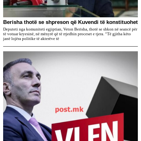
Berisha thotë se shpreson që Kuvendi të konstituohet
Deputeti nga komuniteti egjiptian, Veton Berisha, thotë se shkon në seancë për
të votuar kryesinë, në mënyrë që të rrjedhin proceset e tjera. “Të gjitha këto
janë lojëra politike të akterëve të