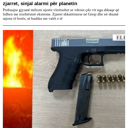
zjarret, sinjal alarmi për planetin
Pothuajse gjysmë milioni njerëz vlerësohet se vdesin çdo vit nga shkaqe që
lidhen me nxehtësinë ekstreme. Zjarret shkatërruese në Greqi dhe në shumë
rajone të botës, së bashku me valët e të