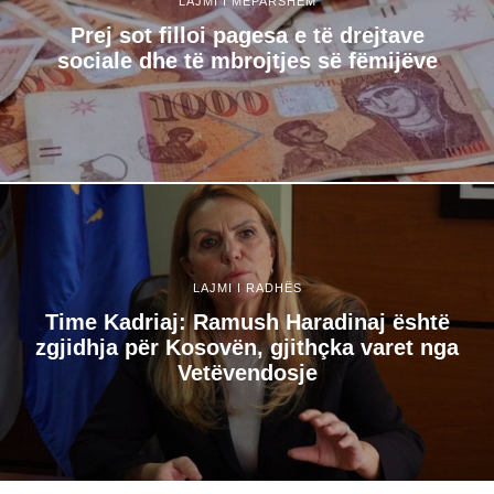
LAJMI I MËPARSHËM
Prej sot filloi pagesa e të drejtave
sociale dhe të mbrojtjes së fëmijëve
LAJMI I RADHËS
Time Kadriaj: Ramush Haradinaj është
zgjidhja për Kosovën, gjithçka varet nga
Vetëvendosje