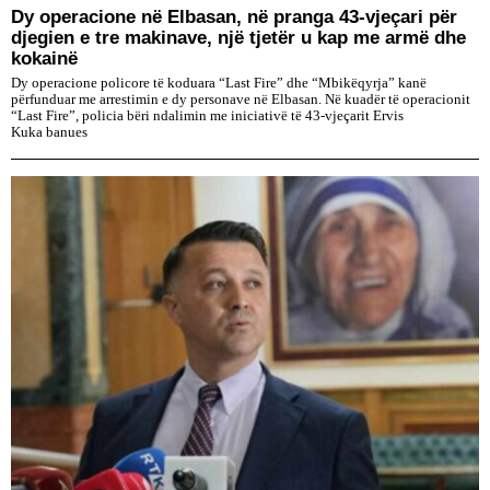
Dy operacione në Elbasan, në pranga 43-vjeçari për
djegien e tre makinave, një tjetër u kap me armë dhe
kokainë
Dy operacione policore të koduara “Last Fire” dhe “Mbikëqyrja” kanë
përfunduar me arrestimin e dy personave në Elbasan. Në kuadër të operacionit
“Last Fire”, policia bëri ndalimin me iniciativë të 43-vjeçarit Ervis
Kuka banues