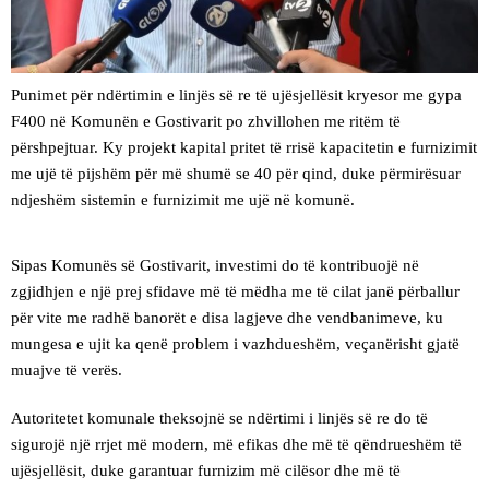
Punimet për ndërtimin e linjës së re të ujësjellësit kryesor me gypa
F400 në Komunën e Gostivarit po zhvillohen me ritëm të
përshpejtuar. Ky projekt kapital pritet të rrisë kapacitetin e furnizimit
me ujë të pijshëm për më shumë se 40 për qind, duke përmirësuar
ndjeshëm sistemin e furnizimit me ujë në komunë.
Sipas Komunës së Gostivarit, investimi do të kontribuojë në
zgjidhjen e një prej sfidave më të mëdha me të cilat janë përballur
për vite me radhë banorët e disa lagjeve dhe vendbanimeve, ku
mungesa e ujit ka qenë problem i vazhdueshëm, veçanërisht gjatë
muajve të verës.
Autoritetet komunale theksojnë se ndërtimi i linjës së re do të
sigurojë një rrjet më modern, më efikas dhe më të qëndrueshëm të
ujësjellësit, duke garantuar furnizim më cilësor dhe më të