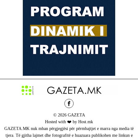
© 2026 GAZETA
Hosted with ❤️ by Host.mk
GAZETA.MK nuk mban përgjegjësi për përmbajtjet e marra nga media të
tjera. Të gjitha lajmet dhe fotografitë e huazuara publikohen me linkun e