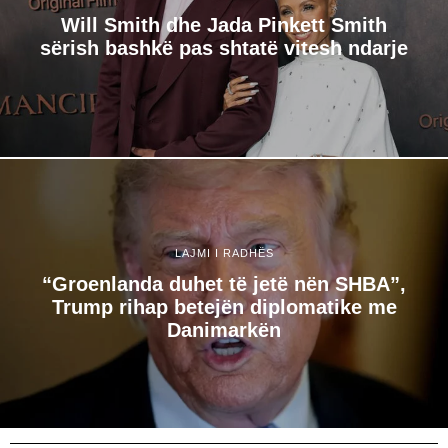
Will Smith dhe Jada Pinkett Smith
sërish bashkë pas shtatë vitesh ndarje
LAJMI I RADHËS
“Groenlanda duhet të jetë nën SHBA”,
Trump rihap betejën diplomatike me
Danimarkën