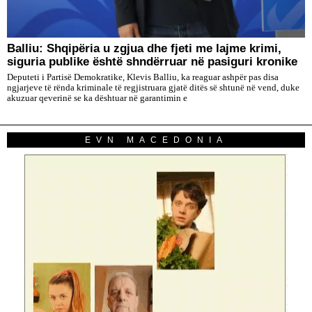
Balliu: Shqipëria u zgjua dhe fjeti me lajme krimi,
siguria publike është shndërruar në pasiguri kronike
Deputeti i Partisë Demokratike, Klevis Balliu, ka reaguar ashpër pas disa
ngjarjeve të rënda kriminale të regjistruara gjatë ditës së shtunë në vend, duke
akuzuar qeverinë se ka dështuar në garantimin e
EVN MACEDONIA