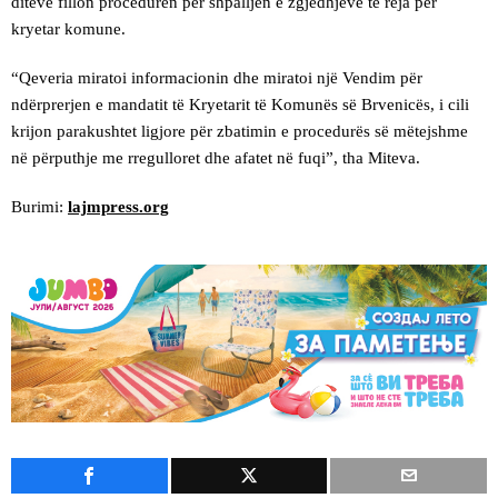
ditëve fillon procedurën për shpalljen e zgjedhjeve të reja për
kryetar komune.
“Qeveria miratoi informacionin dhe miratoi një Vendim për
ndërprerjen e mandatit të Kryetarit të Komunës së Brvenicës, i cili
krijon parakushtet ligjore për zbatimin e procedurës së mëtejshme
në përputhje me rregulloret dhe afatet në fuqi”, tha Miteva.
Burimi:
lajmpress.org