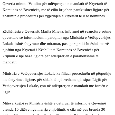
Qeveria miratoi Vendim për ndërprerjen e mandatit të Kryetarit të
Komunës së Brvenicës, me të cilin krijohen parakushtet ligjore për
zbatimin e procedurës për zgjedhjen e kryetarit të ri të komunës.
Zëdhënësja e Qeverisë, Marija Miteva, informoi në seancën e sotme
qeveritare se informacioni i paraqitur nga Ministria e Vetëqeverisjes
Lokale është shqyrtuar dhe miratuar, pasi paraprakisht është marrë
njoftim nga Kryetari i Këshillit të Komunës së Brvenicës për
krijimin e një baze ligjore për ndërprerjen e parakohshme të
mandatit.
Ministria e Vetëqeverisjes Lokale ka filluar procedurën në përputhje
me detyrimet ligjore, për shkak të një rrethane që, sipas Ligjit për
Vetëqeverisjen Lokale, çon në ndërprerjen e mandatit me forcën e
ligjit.
Miteva kujtoi se Ministria është e detyruar të informojë Qeverinë
brenda 15 ditëve nga marrja e njoftimit, e cila më pas brenda 30