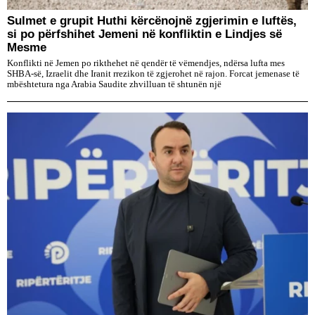
Sulmet e grupit Huthi kërcënojnë zgjerimin e luftës,
si po përfshihet Jemeni në konfliktin e Lindjes së
Mesme
Konflikti në Jemen po rikthehet në qendër të vëmendjes, ndërsa lufta mes
SHBA-së, Izraelit dhe Iranit rrezikon të zgjerohet në rajon. Forcat jemenase të
mbështetura nga Arabia Saudite zhvilluan të shtunën një