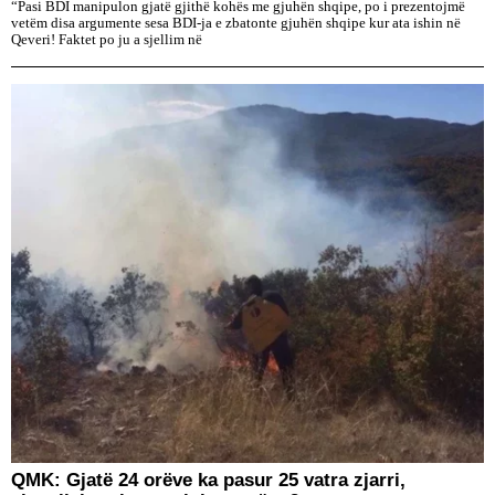
“Pasi BDI manipulon gjatë gjithë kohës me gjuhën shqipe, po i prezentojmë
vetëm disa argumente sesa BDI-ja e zbatonte gjuhën shqipe kur ata ishin në
Qeveri! Faktet po ju a sjellim në
QMK: Gjatë 24 orëve ka pasur 25 vatra zjarri,