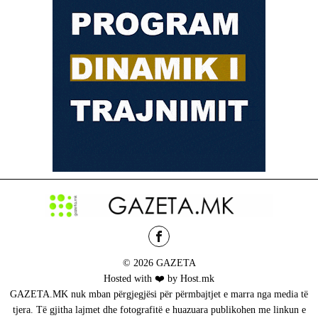
© 2026 GAZETA
Hosted with ❤️ by Host.mk
GAZETA.MK nuk mban përgjegjësi për përmbajtjet e marra nga media të
tjera. Të gjitha lajmet dhe fotografitë e huazuara publikohen me linkun e