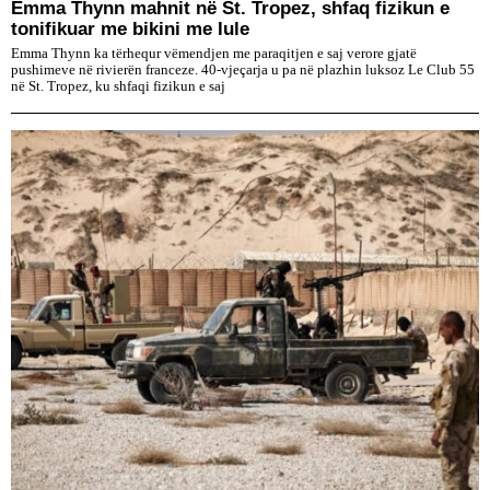
Emma Thynn mahnit në St. Tropez, shfaq fizikun e
tonifikuar me bikini me lule
Emma Thynn ka tërhequr vëmendjen me paraqitjen e saj verore gjatë
pushimeve në rivierën franceze. 40-vjeçarja u pa në plazhin luksoz Le Club 55
në St. Tropez, ku shfaqi fizikun e saj