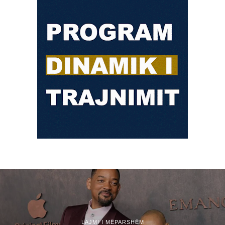
LAJMI I MËPARSHËM