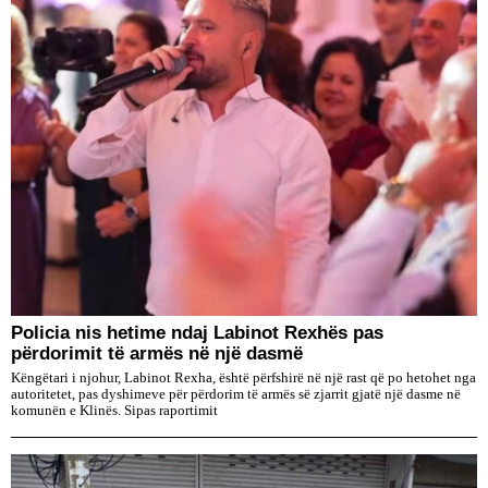
Policia nis hetime ndaj Labinot Rexhës pas
përdorimit të armës në një dasmë
Këngëtari i njohur, Labinot Rexha, është përfshirë në një rast që po hetohet nga
autoritetet, pas dyshimeve për përdorim të armës së zjarrit gjatë një dasme në
komunën e Klinës. Sipas raportimit