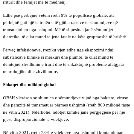
rriturit dhe fëmijët më të mëdhenj.
Edhe pse përbëjnë vetëm rreth 9% të popullsisë globale, ata
përbëjnë gati një të tretën e të gjitha rasteve të sëmundjeve që
transmetohen nga ushqimi. Më të shpeshtat janë sëmundjet
diarreike, të cilat mund të jenë fatale në këtë grupmoshë të brishtë.
Përveç infeksioneve, rreziku vjen edhe nga ekspozimi ndaj
substancave kimike si merkuri dhe plumbi, të cilat mund të
dëmtojnë zhvillimin e trurit dhe të shkaktojnë probleme afatgjata
neurologjike dhe zhvillimore.
Shkaqet dhe ndikimi global
OBSH vlerëson se shumica e sëmundjeve vijnë nga baktere, viruse
dhe parazitë të transmetuar përmes ushqimit (rreth 860 milionë raste
në vitin 2021). Ndërkohë, ndotjet kimike janë përgjegjëse për një
pjesë disproporcionale të vdekjeve.
Në vitin 2021, rreth 73% e vdekjeve nga ushqimi i kontaminuar