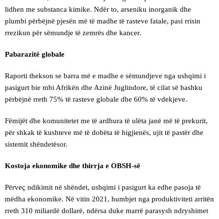
lidhen me substanca kimike. Ndër to, arseniku inorganik dhe
plumbi përbëjnë pjesën më të madhe të rasteve fatale, pasi rrisin
rrezikun për sëmundje të zemrës dhe kancer.
Pabarazitë
globale
Raporti thekson se barra më e madhe e sëmundjeve nga ushqimi i
pasigurt bie mbi Afrikën dhe Azinë Juglindore, të cilat së bashku
përbëjnë rreth 75% të rasteve globale dhe 60% të vdekjeve.
Fëmijët dhe komunitetet me të ardhura të ulëta janë më të prekurit,
për shkak të kushteve më të dobëta të higjienës, ujit të pastër dhe
sistemit shëndetësor.
Kostoja ekonomike dhe thirrja e OBSH-së
Përveç ndikimit në shëndet, ushqimi i pasigurt ka edhe pasoja të
mëdha ekonomike. Në vitin 2021, humbjet nga produktiviteti arritën
rreth 310 miliardë dollarë, ndërsa duke marrë parasysh ndryshimet