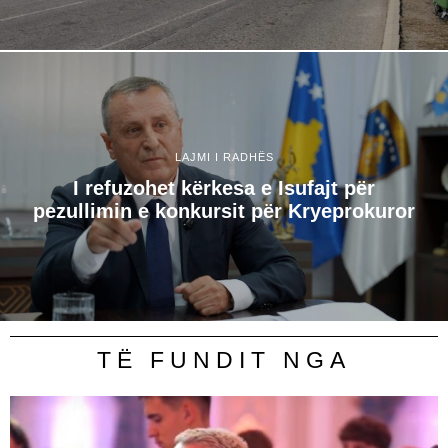
LAJMI I RADHËS
I refuzohet kërkesa e Isufajt për
pezullimin e konkursit për Kryeprokuror
TË FUNDIT NGA