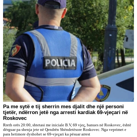
Pa me sytë e tij sherrin mes djalit dhe një personi
tjetër, ndërron jetë nga arresti kardiak 69-vjeçari në
Roskovec
Rreth orës 20:00, shtetasi me iniciale B.V, 69 vjeç, banues në Roskovec, është
dërguar pa shenja jete në Qendrën Shëndetësore Roskovec. Nga veprimet e
para hetimore dyshohet se 69-vjeçari ka pësuar arrest