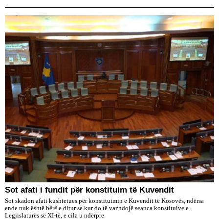
​Sot afati i fundit për konstituim të Kuvendit
Sot skadon afati kushtetues për konstituimin e Kuvendit të Kosovës, ndërsa
ende nuk është bërë e ditur se kur do të vazhdojë seanca konstituive e
Legjislaturës së XI-të, e cila u ndërpre