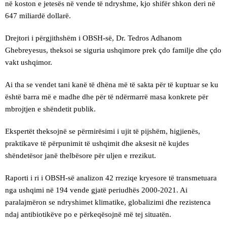
në koston e jetesës në vende të ndryshme, kjo shifër shkon deri në
647 miliardë dollarë.
Drejtori i përgjithshëm i OBSH-së, Dr. Tedros Adhanom
Ghebreyesus, theksoi se siguria ushqimore prek çdo familje dhe çdo
vakt ushqimor.
Ai tha se vendet tani kanë të dhëna më të sakta për të kuptuar se ku
është barra më e madhe dhe për të ndërmarrë masa konkrete për
mbrojtjen e shëndetit publik.
Ekspertët theksojnë se përmirësimi i ujit të pijshëm, higjienës,
praktikave të përpunimit të ushqimit dhe aksesit në kujdes
shëndetësor janë thelbësore për uljen e rrezikut.
Raporti i ri i OBSH-së analizon 42 rreziqe kryesore të transmetuara
nga ushqimi në 194 vende gjatë periudhës 2000-2021. Ai
paralajmëron se ndryshimet klimatike, globalizimi dhe rezistenca
ndaj antibiotikëve po e përkeqësojnë më tej situatën.