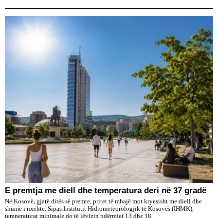
E premtja me diell dhe temperatura deri në 37 gradë
Në Kosovë, gjatë ditës së premte, pritet të mbajë mot kryesisht me diell dhe
shumë i nxehtë. Sipas Institutit Hidrometeorologjik të Kosovës (IHMK),
temperaturat minimale do të lëvizin ndërmjet 13 dhe 18