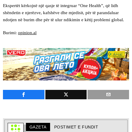
Ekspertët kërkojnë një qasje të integruar “One Health”, që lidh
shëndetin e njerëzve, kafshëve dhe mjedisit, për të parandaluar
ndotjen në burim dhe për të ulur ndikimin e këtij problemi global.
Burimi:
opinion.al
GAZETA
POSTIMET E FUNDIT