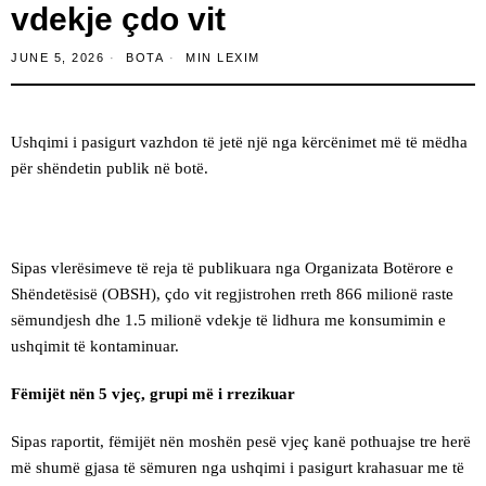
vdekje çdo vit
JUNE 5, 2026
BOTA
MIN LEXIM
Ushqimi i pasigurt vazhdon të jetë një nga kërcënimet më të mëdha
për shëndetin publik në botë.
Sipas vlerësimeve të reja të publikuara nga Organizata Botërore e
Shëndetësisë (OBSH), çdo vit regjistrohen rreth 866 milionë raste
sëmundjesh dhe 1.5 milionë vdekje të lidhura me konsumimin e
ushqimit të kontaminuar.
Fëmijët nën 5 vjeç, grupi më i rrezikuar
Sipas raportit, fëmijët nën moshën pesë vjeç kanë pothuajse tre herë
më shumë gjasa të sëmuren nga ushqimi i pasigurt krahasuar me të