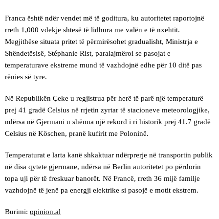
Franca është ndër vendet më të goditura, ku autoritetet raportojnë
rreth 1,000 vdekje shtesë të lidhura me valën e të nxehtit.
Megjithëse situata pritet të përmirësohet gradualisht, Ministrja e
Shëndetësisë, Stéphanie Rist, paralajmëroi se pasojat e
temperaturave ekstreme mund të vazhdojnë edhe për 10 ditë pas
rënies së tyre.
Në Republikën Çeke u regjistrua për herë të parë një temperaturë
prej 41 gradë Celsius në rrjetin zyrtar të stacioneve meteorologjike,
ndërsa në Gjermani u shënua një rekord i ri historik prej 41.7 gradë
Celsius në Köschen, pranë kufirit me Poloninë.
Temperaturat e larta kanë shkaktuar ndërprerje në transportin publik
në disa qytete gjermane, ndërsa në Berlin autoritetet po përdorin
topa uji për të freskuar banorët. Në Francë, rreth 36 mijë familje
vazhdojnë të jenë pa energji elektrike si pasojë e motit ekstrem.
Burimi:
opinion.al