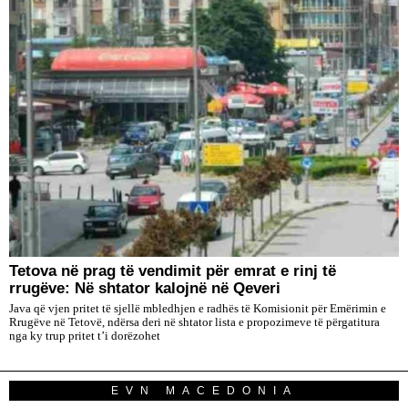
Tetova në prag të vendimit për emrat e rinj të
rrugëve: Në shtator kalojnë në Qeveri
Java që vjen pritet të sjellë mbledhjen e radhës të Komisionit për Emërimin e
Rrugëve në Tetovë, ndërsa deri në shtator lista e propozimeve të përgatitura
nga ky trup pritet t’i dorëzohet
EVN MACEDONIA