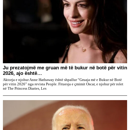
Ju prezatojmë me gruan më të bukur në botë për vitin
2026, ajo është…
Aktorja e njohur Anne Hathaway është shpallur “Gruaja më e Bukur në Botë
për vitin 2026” nga revista People. Fituesja e çmimit Oscar, e njohur për rolet
në The Princess Diaries, Les