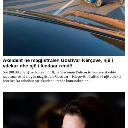
Aksident në magjistralen Gostivar-Kërçovë, një i
vdekur dhe një i lënduar rëndë
Sot (08.08.2026) rreth orës 17:10, në Stacionin Policor të Gostivarit është
raportuar se në rrugën magjistrale Gostivar – Kërçovë, në afërsi të një objekti
hotelier, ka ndodhur një aksident i rëndë komunikacioni