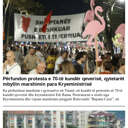
Përfundon protesta e 70-të kundër qeverisë, qytetarët
mbyllin marshimin para Kryeministrisë
Ka përfunduar marshimi i qytetarëve në Tiranë, në kuadër të protestës së 70-të
kundër qeverisë dhe kryeministrit Edi Rama. Protestuesit u nisën nga
Kryeministria dhe vijuan marshimin përgjatë Bulevardit “Bajram Curri”, në