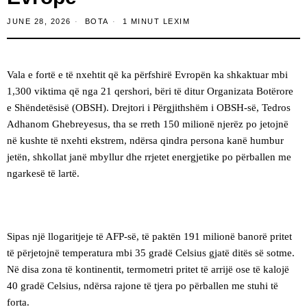
JUNE 28, 2026
BOTA
1 MINUT LEXIM
Vala e fortë e të nxehtit që ka përfshirë Evropën ka shkaktuar mbi
1,300 viktima që nga 21 qershori, bëri të ditur Organizata Botërore
e Shëndetësisë (OBSH). Drejtori i Përgjithshëm i OBSH-së, Tedros
Adhanom Ghebreyesus, tha se rreth 150 milionë njerëz po jetojnë
në kushte të nxehti ekstrem, ndërsa qindra persona kanë humbur
jetën, shkollat janë mbyllur dhe rrjetet energjetike po përballen me
ngarkesë të lartë.
Sipas një llogaritjeje të AFP-së, të paktën 191 milionë banorë pritet
të përjetojnë temperatura mbi 35 gradë Celsius gjatë ditës së sotme.
Në disa zona të kontinentit, termometri pritet të arrijë ose të kalojë
40 gradë Celsius, ndërsa rajone të tjera po përballen me stuhi të
forta.