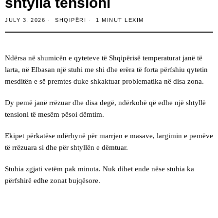
shtylla tensioni
JULY 3, 2026
SHQIPËRI
1 MINUT LEXIM
Ndërsa në shumicën e qyteteve të Shqipërisë temperaturat janë të
larta, në Elbasan një stuhi me shi dhe erëra të forta përfshiu qytetin
mesditën e së premtes duke shkaktuar problematika në disa zona.
Dy pemë janë rrëzuar dhe disa degë, ndërkohë që edhe një shtyllë
tensioni të mesëm pësoi dëmtim.
Ekipet përkatëse ndërhynë për marrjen e masave, largimin e pemëve
të rrëzuara si dhe për shtyllën e dëmtuar.
Stuhia zgjati vetëm pak minuta. Nuk dihet ende nëse stuhia ka
përfshirë edhe zonat bujqësore.