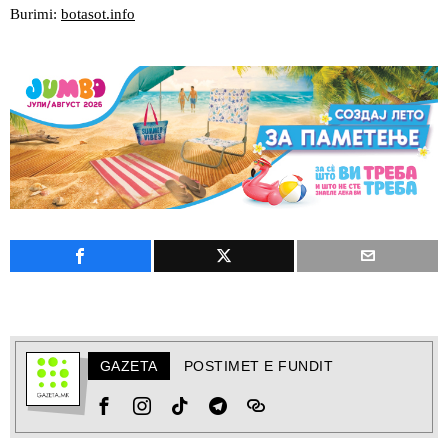
Burimi:
botasot.info
GAZETA
POSTIMET E FUNDIT