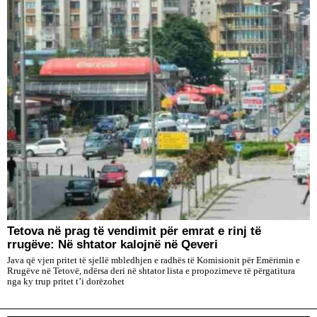
Tetova në prag të vendimit për emrat e rinj të
rrugëve: Në shtator kalojnë në Qeveri
Java që vjen pritet të sjellë mbledhjen e radhës të Komisionit për Emërimin e
Rrugëve në Tetovë, ndërsa deri në shtator lista e propozimeve të përgatitura
nga ky trup pritet t’i dorëzohet