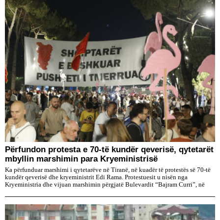
Përfundon protesta e 70-të kundër qeverisë, qytetarët
mbyllin marshimin para Kryeministrisë
Ka përfunduar marshimi i qytetarëve në Tiranë, në kuadër të protestës së 70-të
kundër qeverisë dhe kryeministrit Edi Rama. Protestuesit u nisën nga
Kryeministria dhe vijuan marshimin përgjatë Bulevardit “Bajram Curri”, në