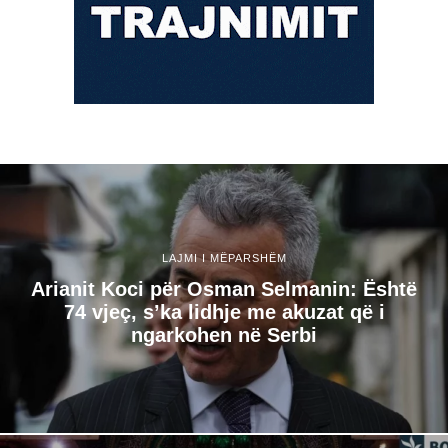
LAJMI I MËPARSHËM
Arianit Koci për Osman Selmanin: Është
74 vjeç, s’ka lidhje me akuzat që i
ngarkohen në Serbi