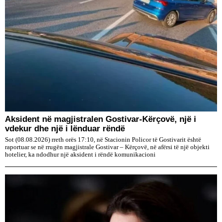
Aksident në magjistralen Gostivar-Kërçovë, një i
vdekur dhe një i lënduar rëndë
Sot (08.08.2026) rreth orës 17:10, në Stacionin Policor të Gostivarit është
raportuar se në rrugën magjistrale Gostivar – Kërçovë, në afërsi të një objekti
hotelier, ka ndodhur një aksident i rëndë komunikacioni