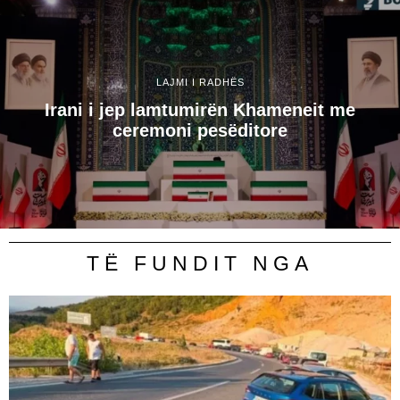
LAJMI I RADHËS
Irani i jep lamtumirën Khameneit me
ceremoni pesëditore
TË FUNDIT NGA