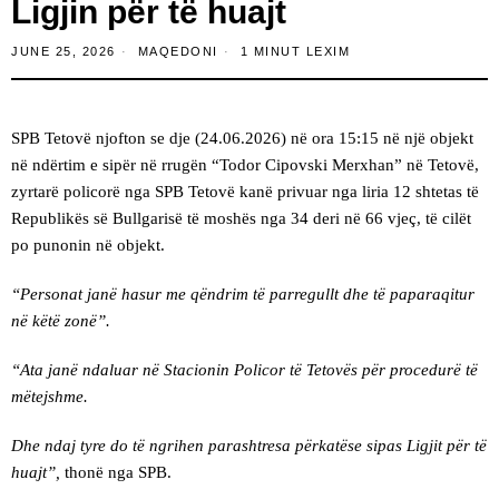
Ligjin për të huajt
JUNE 25, 2026
MAQEDONI
1 MINUT LEXIM
SPB Tetovë njofton se dje (24.06.2026) në ora 15:15 në një objekt
në ndërtim e sipër në rrugën “Todor Cipovski Merxhan” në Tetovë,
zyrtarë policorë nga SPB Tetovë kanë privuar nga liria 12 shtetas të
Republikës së Bullgarisë të moshës nga 34 deri në 66 vjeç, të cilët
po punonin në objekt.
“Personat janë hasur me qëndrim të parregullt dhe të paparaqitur
në këtë zonë”.
“Ata janë ndaluar në Stacionin Policor të Tetovës për procedurë të
mëtejshme.
Dhe ndaj tyre do të ngrihen parashtresa përkatëse sipas Ligjit për të
huajt”,
thonë nga SPB.