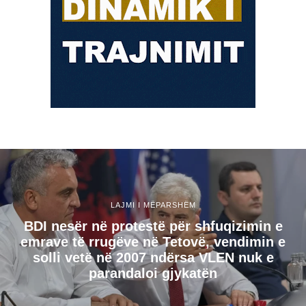
LAJMI I MËPARSHËM
BDI nesër në protestë për shfuqizimin e
emrave të rrugëve në Tetovë, vendimin e
solli vetë në 2007 ndërsa VLEN nuk e
parandaloi gjykatën