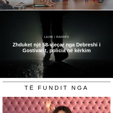
LAJMI I RADHËS
Zhduket një 58-vjeçar nga Debreshi i
Gostivarit, policia në kërkim
TË FUNDIT NGA