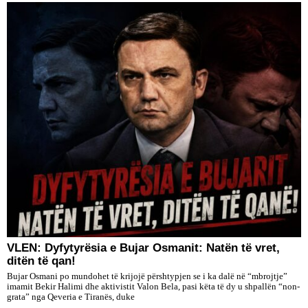
VLEN: Dyfytyrësia e Bujar Osmanit: Natën të vret,
ditën të qan!
Bujar Osmani po mundohet të krijojë përshtypjen se i ka dalë në “mbrojtje”
imamit Bekir Halimi dhe aktivistit Valon Bela, pasi këta të dy u shpallën “non-
grata” nga Qeveria e Tiranës, duke