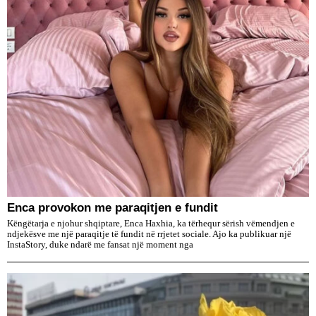
Enca provokon me paraqitjen e fundit
Këngëtarja e njohur shqiptare, Enca Haxhia, ka tërhequr sërish vëmendjen e
ndjekësve me një paraqitje të fundit në rrjetet sociale. Ajo ka publikuar një
InstaStory, duke ndarë me fansat një moment nga