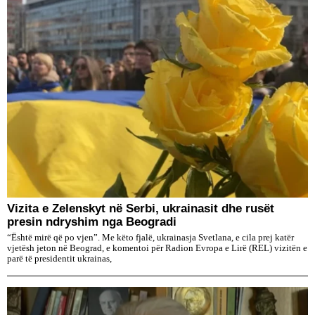
Vizita e Zelenskyt në Serbi, ukrainasit dhe rusët
presin ndryshim nga Beogradi
“Është mirë që po vjen”. Me këto fjalë, ukrainasja Svetlana, e cila prej katër
vjetësh jeton në Beograd, e komentoi për Radion Evropa e Lirë (REL) vizitën e
parë të presidentit ukrainas,