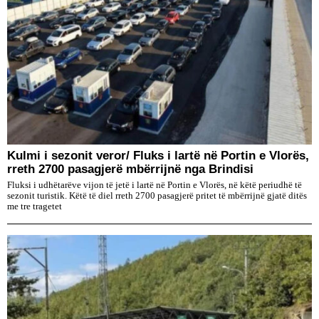
Kulmi i sezonit veror/ Fluks i lartë në Portin e Vlorës,
rreth 2700 pasagjerë mbërrijnë nga Brindisi
Fluksi i udhëtarëve vijon të jetë i lartë në Portin e Vlorës, në këtë periudhë të
sezonit turistik. Këtë të diel rreth 2700 pasagjerë pritet të mbërrijnë gjatë ditës
me tre tragetet