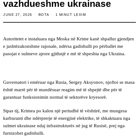
vazhdueshme ukrainase
JUNE 27, 2026
BOTA
1 MINUT LEXIM
Autoritetet e instaluara nga Moska në Krime kanë shpallur gjendjen
e jashtëzakonshme rajonale, ndërsa gadishulli po përballet me
pasojat e sulmeve ajrore gjithnjë e më të shpeshta nga Ukraina.
Guvernatori i emëruar nga Rusia, Sergey Aksyonov, njoftoi se masa
është marrë për të mundësuar reagim më të shpejtë dhe për të
garantuar funksionimin normal të sektorëve kryesorë.
Sipas tij, Krimea po kalon një periudhë të vështirë, me mungesa
karburanti dhe ndërprerje të energjisë elektrike, të shkaktuara nga
sulmet ukrainase ndaj infrastrukturës në jug të Rusisë, prej nga
furnizohet gadishulli.