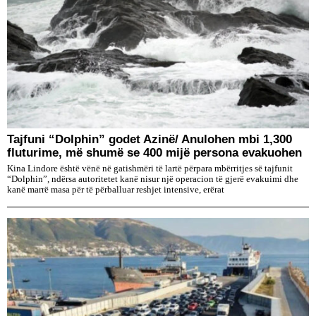
Tajfuni “Dolphin” godet Azinë/ Anulohen mbi 1,300
fluturime, më shumë se 400 mijë persona evakuohen
Kina Lindore është vënë në gatishmëri të lartë përpara mbërritjes së tajfunit
“Dolphin”, ndërsa autoritetet kanë nisur një operacion të gjerë evakuimi dhe
kanë marrë masa për të përballuar reshjet intensive, erërat