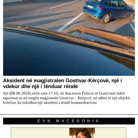
Aksident në magjistralen Gostivar-Kërçovë, një i
vdekur dhe një i lënduar rëndë
Sot (08.08.2026) rreth orës 17:10, në Stacionin Policor të Gostivarit është
raportuar se në rrugën magjistrale Gostivar – Kërçovë, në afërsi të një objekti
hotelier, ka ndodhur një aksident i rëndë komunikacioni
EVN MACEDONIA