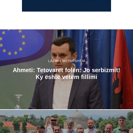
LAJMI I MËPARSHËM
Ahmeti: Tetovarët folën: Jo serbizmit!
Ky është vetëm fillimi