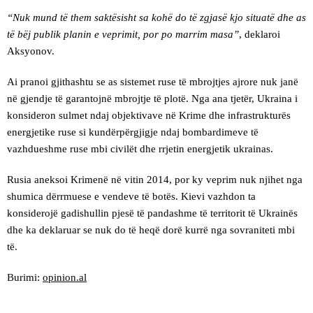
“Nuk mund të them saktësisht sa kohë do të zgjasë kjo situatë dhe as
të bëj publik planin e veprimit, por po marrim masa”
, deklaroi
Aksyonov.
Ai pranoi gjithashtu se as sistemet ruse të mbrojtjes ajrore nuk janë
në gjendje të garantojnë mbrojtje të plotë. Nga ana tjetër, Ukraina i
konsideron sulmet ndaj objektivave në Krime dhe infrastrukturës
energjetike ruse si kundërpërgjigje ndaj bombardimeve të
vazhdueshme ruse mbi civilët dhe rrjetin energjetik ukrainas.
Rusia aneksoi Krimenë në vitin 2014, por ky veprim nuk njihet nga
shumica dërrmuese e vendeve të botës. Kievi vazhdon ta
konsiderojë gadishullin pjesë të pandashme të territorit të Ukrainës
dhe ka deklaruar se nuk do të heqë dorë kurrë nga sovraniteti mbi
të.
Burimi:
opinion.al