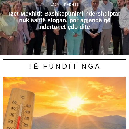
LAJMI I RADHËS
Izet Mexhiti: Bashkëpunimi ndërshqiptar
nuk është slogan, por agjendë që
ndërtohet çdo ditë
TË FUNDIT NGA