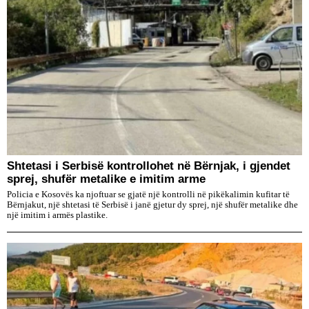
Shtetasi i Serbisë kontrollohet në Bërnjak, i gjendet
sprej, shufër metalike e imitim arme
Policia e Kosovës ka njoftuar se gjatë një kontrolli në pikëkalimin kufitar të
Bërnjakut, një shtetasi të Serbisë i janë gjetur dy sprej, një shufër metalike dhe
një imitim i armës plastike.