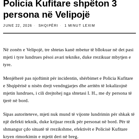
Policia Kufitare shpëton 3
persona në Velipojë
JUNE 22, 2026
SHQIPËRI
1 MINUT LEXIM
Në zonën e Velipojë, tre shtetas kanë mbetur të bllokuar në det pasi
mjeti i tyre lundrues pësoi avari teknike, duke rrezikuar mbytjen e
tyre.
Menjëherë pas njoftimit për incidentin, shërbimet e Policia Kufitare
e Shqipërisë u nisën drejt vendngjarjes dhe arritën të lokalizojnë
mjetin lundrues, i cili drejtohej nga shtetasi I. H., me dy persona të
tjerë në bord.
Sipas autoriteteve, mjeti nuk mund të vijonte lundrimin për shkak të
një defekti teknik, duke krijuar rrezik për personat në bord. Për të
shmangur çdo situatë të rrezikshme, efektivët e Policisë Kufitare
kryen rimorkimin e mjetit deri në breg.