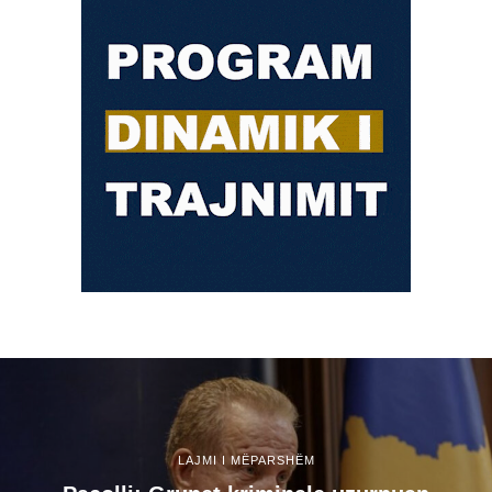
LAJMI I MËPARSHËM