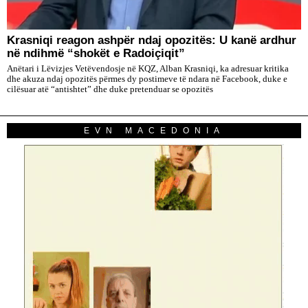
​Krasniqi reagon ashpër ndaj opozitës: U kanë ardhur
në ndihmë “shokët e Radoiçiqit”
Anëtari i Lëvizjes Vetëvendosje në KQZ, Alban Krasniqi, ka adresuar kritika
dhe akuza ndaj opozitës përmes dy postimeve të ndara në Facebook, duke e
cilësuar atë “antishtet” dhe duke pretenduar se opozitës
EVN MACEDONIA