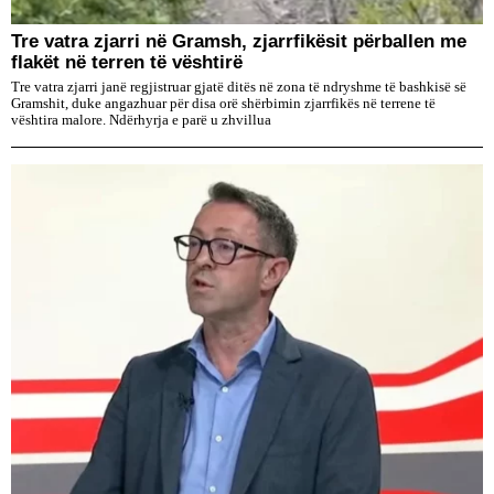
Tre vatra zjarri në Gramsh, zjarrfikësit përballen me
flakët në terren të vështirë
Tre vatra zjarri janë regjistruar gjatë ditës në zona të ndryshme të bashkisë së
Gramshit, duke angazhuar për disa orë shërbimin zjarrfikës në terrene të
vështira malore. Ndërhyrja e parë u zhvillua