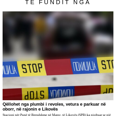
TË FUNDIT NGA
Qëllohet nga plumbi i revoles, vetura e parkuar në
oborr, në rajonin e Likovës
Stacioni për Punë të Brendshme në Mateç, të Likovës (SPB) ka njoftuar se një