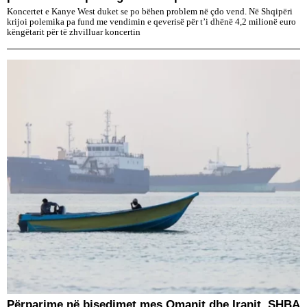
Koncertet e Kanye West duket se po bëhen problem në çdo vend. Në Shqipëri
krijoi polemika pa fund me vendimin e qeverisë për t’i dhënë 4,2 milionë euro
këngëtarit për të zhvilluar koncertin
Përparime në bisedimet mes Omanit dhe Iranit, SHBA