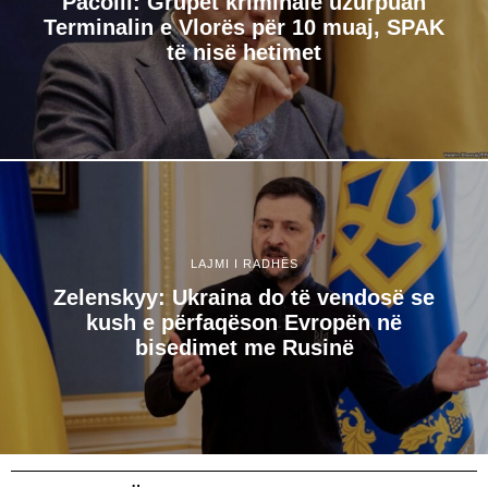
Pacolli: Grupet kriminale uzurpuan
Terminalin e Vlorës për 10 muaj, SPAK
të nisë hetimet
LAJMI I RADHËS
Zelenskyy: Ukraina do të vendosë se
kush e përfaqëson Evropën në
bisedimet me Rusinë