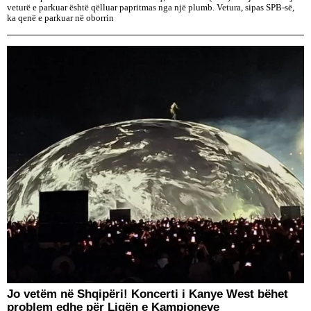
veturë e parkuar është qëlluar papritmas nga një plumb. Vetura, sipas SPB-së,
ka qenë e parkuar në oborrin
Jo vetëm në Shqipëri! Koncerti i Kanye West bëhet
problem edhe për Ligën e Kampioneve