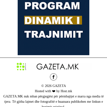
© 2026 GAZETA
Hosted with ❤️ by Host.mk
GAZETA.MK nuk mban përgjegjësi për përmbajtjet e marra nga media të
tjera. Të gjitha lajmet dhe fotografitë e huazuara publikohen me linkun e
burimit origjinal.